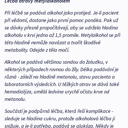
Léčba otravy metylalkoholem
Při léčbě se podává alkohol jako protijed. Je-li pacient
při vědomí, dostane jako první pomoc panáka. Pak už
se dávky přesně propočítávají, aby se udržela hladina
alkoholu v krvi jedno až 1,5 promile. Metylalkohol se při
této hladině nemůže navázat a tvořit škodlivé
metabolity. Odejde z těla močí.
Alkohol se podává většinou sondou do žaludku, v
některých případech rovnou do žíly. Délka podávání je
různá - záleží na hladině metanolu, stavu pacienta a
laboratorních výsledcích. U těžkých otrav se dává také
hemodialýza, umělá ledvina urychlí očistu krve od
metanolu.
Součástí je podpůrná léčba, která řeší komplikace -
sleduje se hladina cukru, protože alkoholová léčba ji
snižuje, a je-li potřeba, podává se glukóza. Někdy je