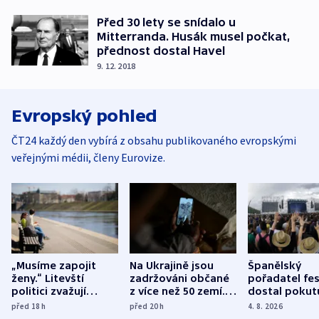
Před 30 lety se snídalo u
Mitterranda. Husák musel počkat,
přednost dostal Havel
9. 12. 2018
Evropský pohled
ČT24 každý den vybírá z obsahu publikovaného evropskými
veřejnými médii, členy Eurovize.
„Musíme zapojit
Na Ukrajině jsou
Španělský
ženy.“ Litevští
zadržováni občané
pořadatel fes
politici zvažují
z více než 50 zemí.
dostal pokut
dohodu o
Bojovali na straně
nekalé prakti
před 18
h
před 20
h
4. 8. 2026
demografii
Ruska