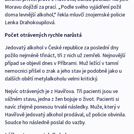
Moravu dojíždí za prací. „Podle svého vyjádření požil
doma levnější alkohol,“ řekla mluvčí znojemské policie
Lenka Drahokoupilová.
Počet otrávených rychle narůstá
Jedovatý alkohol v České republice za poslední dny
požilo nejméně třináct, tři z nich už zemřeli. Nejnovější
případ se objevil dnes v Příbrami. Muž ležící v tamní
nemocnici přišel o zrak a jeho stav je podobně jako u
dalších obětí metylalkoholu velmi kritický.
Nejvíc otrávených je z Havířova. Tři pacienti jsou ve
vážném stavu, jedna z žen bojuje o život. Pacienti si
navíc zřejmě ponesou trvalé následky. Muže, který v
Havířově jedovatý alkohol prodával, už policie obvinila.
Soudce ho následně poslal do vazby.