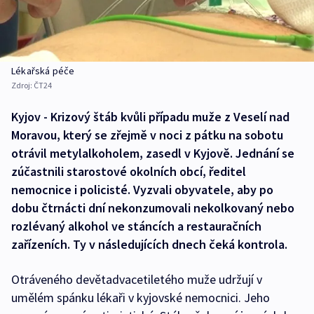
Lékařská péče
Zdroj:
ČT24
Kyjov - Krizový štáb kvůli případu muže z Veselí nad
Moravou, který se zřejmě v noci z pátku na sobotu
otrávil metylalkoholem, zasedl v Kyjově. Jednání se
zúčastnili starostové okolních obcí, ředitel
nemocnice i policisté. Vyzvali obyvatele, aby po
dobu čtrnácti dní nekonzumovali nekolkovaný nebo
rozlévaný alkohol ve stáncích a restauračních
zařízeních. Ty v následujících dnech čeká kontrola.
Otráveného devětadvacetiletého muže udržují v
umělém spánku lékaři v kyjovské nemocnici. Jeho