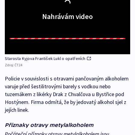
Nahrávám video
Starosta Kyjova František Lukl o opatřeních
Zdroj:
ČT24
Policie v souvislosti s otravami pančovaným alkoholem
varuje před šestilitrovými barely s vodkou nebo
tuzemákem z likérky Drak z Chvalčova u Bystřice pod
Hostýnem. Firma odmítá, že by jedovatý alkohol sjel z
jejích linek.
Příznaky otravy metylalkoholem
Počáteční příznaky otravy metylalkoholem jsou