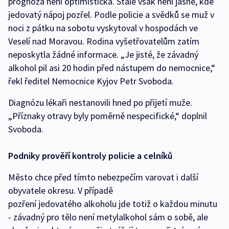
prognóza není optimistická. Stále však není jasné, kde
jedovatý nápoj pozřel. Podle policie a svědků se muž v
noci z pátku na sobotu vyskytoval v hospodách ve
Veselí nad Moravou. Rodina vyšetřovatelům zatím
neposkytla žádné informace. „Je jisté, že závadný
alkohol pil asi 20 hodin před nástupem do nemocnice,“
řekl ředitel Nemocnice Kyjov Petr Svoboda.
Diagnózu lékaři nestanovili hned po přijetí muže.
„Příznaky otravy byly poměrně nespecifické,“ doplnil
Svoboda.
Podniky prověří kontroly policie a celníků
Město chce před tímto nebezpečím varovat i další
obyvatele okresu. V případě
pozření jedovatého alkoholu jde totiž o každou minutu
- závadný pro tělo není metylalkohol sám o sobě, ale