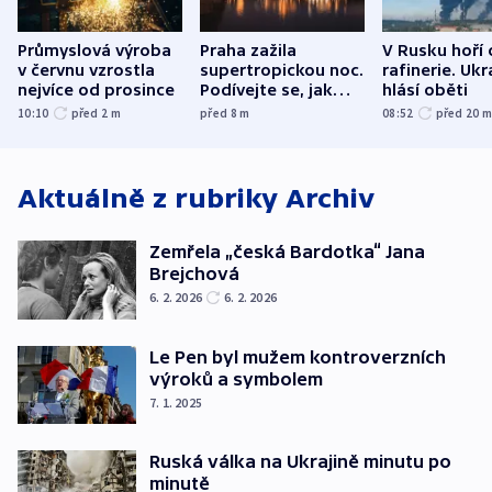
Průmyslová výroba
Praha zažila
V Rusku hoří 
v červnu vzrostla
supertropickou noc.
rafinerie. Ukr
nejvíce od prosince
Podívejte se, jak
hlásí oběti
bylo u vás
10:10
před 2
m
před 8
m
08:52
před 20
Aktuálně z rubriky
Archiv
Zemřela „česká Bardotka“ Jana
Brejchová
6. 2. 2026
6. 2. 2026
Le Pen byl mužem kontroverzních
výroků a symbolem
7. 1. 2025
Ruská válka na Ukrajině minutu po
minutě