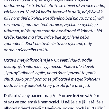
podobné opilosti. Vážné obtíže se objeví až za více hodin,
většinou za 18 až 24 hodin. Interval je delší, když člověk
pil i normální alkohol. Postiženého bolí hlava, zvrací, vidí
rozmazaně, má rozšířené zornice, zrychleně dýchá, je
utlumen, může upadnout do bezvědomí či kómatu. Má
křeče, klesne mu tlak, srdce bije zrychleně nebo
zpomaleně. Smrt nastává zástavou dýchání, tedy
obrnou dýchacího traktu.
Otrava metylalkoholem je v ČR velmi řídká, podle
dostupných informací výjimečná. Pokud ale člověk
„špatný“ alkohol vypije, nemá šanci poznat to podle
chuti. Jako první pomoc se při otravě metylalkoholem
podává čistý alkohol, který působí jako protijed.
Další otrávený pacient na jižní Moravě leží ve vážném
stavu ve znojemské nemocnici. U něj je ale již jisté, že si
alkohol přivezl právě z Havířova, odkud pochází. Na jižní