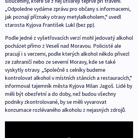
sloučeniny, které se z něj utvářejí teprve při trávení.
„Odpoledne vydáme zprávu pro občany s informacemi,
jak poznají příznaky otravy metylalkoholem,“ uvedl
starosta Kyjova František Lukl (bez pp).
Podle jedné z vyšetřovacích verzí mohl jedovatý alkohol
pocházet přímo z Veselí nad Moravou. Policisté ale
pracují i s verzemi, podle kterých alkohol někdo přivezl
ze zahraničí nebo ze severní Moravy, kde se také
vyskytly otravy. „Společně s celníky budeme
kontrolovat alkohol v místních stáncích a restauracích,“
informoval tajemník města Kyjova Milan Jagoš. Lidé by
měli být obezřetní a do doby, než budou všechny
podniky zkontrolované, by se měli vyvarovat
konzumace rozlévaného alkoholu z nejasných zdrojů.