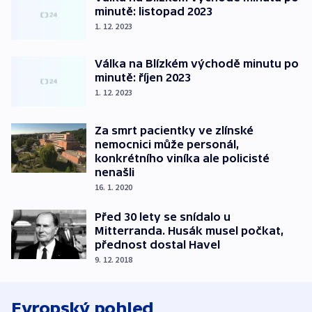
minutě: listopad 2023
1. 12. 2023
Válka na Blízkém východě minutu po
minutě: říjen 2023
1. 12. 2023
Za smrt pacientky ve zlínské
nemocnici může personál,
konkrétního viníka ale policisté
nenašli
16. 1. 2020
Před 30 lety se snídalo u
Mitterranda. Husák musel počkat,
přednost dostal Havel
9. 12. 2018
Evropský pohled