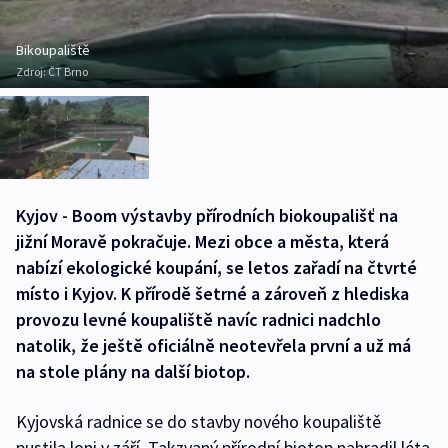
Bikoupaliště
Zdroj:
ČT Brno
Kyjov - Boom výstavby přírodních biokoupališť na
jižní Moravě pokračuje. Mezi obce a města, která
nabízí ekologické koupání, se letos zařadí na čtvrté
místo i Kyjov. K přírodě šetrné a zároveň z hlediska
provozu levné koupaliště navíc radnici nadchlo
natolik, že ještě oficiálně neotevřela první a už má
na stole plány na další biotop.
Kyjovská radnice se do stavby nového koupaliště
pustila loni v září. Takzvaný přírodní biotop nahradil léta