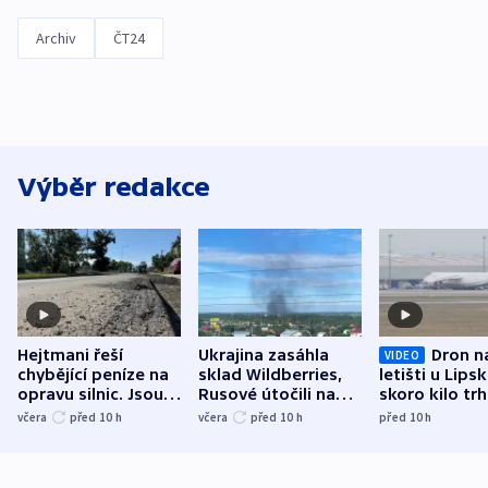
Archiv
ČT24
Výběr redakce
Hejtmani řeší
Ukrajina zasáhla
Dron n
VIDEO
chybějící peníze na
sklad Wildberries,
letišti u Lips
opravu silnic. Jsou
Rusové útočili na
skoro kilo trh
nenárokové, namítá
trh, hasiče či
indicie ukazuj
včera
před 10
h
včera
před 10
h
před 10
h
ministerstvo
stadion
Rusko