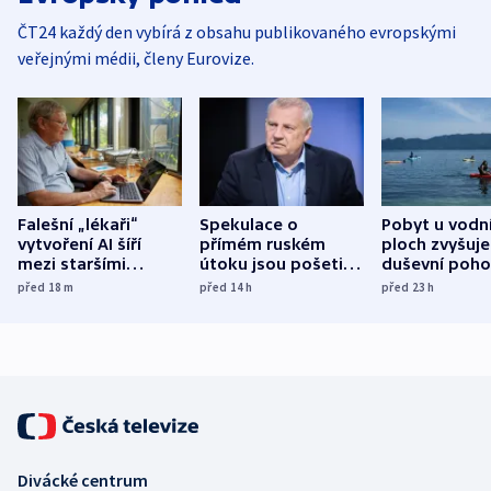
ČT24 každý den vybírá z obsahu publikovaného evropskými
veřejnými médii, členy Eurovize.
Falešní „lékaři“
Spekulace o
Pobyt u vodn
vytvoření AI šíří
přímém ruském
ploch zvyšuje
mezi staršími
útoku jsou pošetilé,
duševní poho
Poláky nebezpečné
míní estonský
ukázala
před 18
m
před 14
h
před 23
h
zdravotní rady
bezpečnostní
mezinárodní 
expert
Divácké centrum