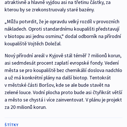
atraktivně a hlavně vyjdou asi na třetinu částky, za
kterou by se zrekonstruovaly staré bazény.
„Můžu potvrdit, že je opravdu velký rozdíl v provozních
nákladech. Oproti standardnímu koupališti představují
v biotopu asi jednu osminu,“ dodal odborník na přírodní
koupaliště Vojtěch Doležal.
Nový přírodní areál v Kyjově stál téměř 7 milionů korun,
asi sedmdesát procent zaplatí evropské fondy. Vedení
města se pro koupaliště bez chemikálií doslova nadchlo
a už má konkrétní plány na další biotop. Tentokrát
v městské části Boršov, kde se ale bude stavět na
zelené louce. Vodní plocha proto bude asi čtyřikrát větší
a město se chystá i více zainventovat. V plánu je projekt
za 20 milionů korun.
ŠTÍTKY