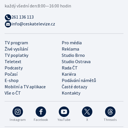
každý všední den:
8:00—16:00 hodin
261 136 113
info@ceskatelevize.cz
TV program
Pro média
Živé vysílání
Reklama
TV poplatky
Studio Brno
Teletext
Studio Ostrava
Podcasty
Rada ČT
Počasí
Kariéra
E-shop
Podávání námětů
Mobilní a TV aplikace
Časté dotazy
Vše o ČT
Kontakty
Instagram
Facebook
YouTube
X
Threads