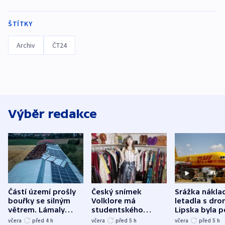
ŠTÍTKY
Archiv
ČT24
Výběr redakce
Částí území prošly
Český snímek
Srážka nákla
bouřky se silným
Volklore má
letadla s dr
větrem. Lámaly
studentského
Lipska byla p
stromy a poničily
Oscara, zabojuje o
německého mi
včera
před 4
h
včera
před 5
h
včera
před 5
h