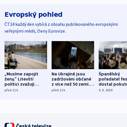
Evropský pohled
ČT24 každý den vybírá z obsahu publikovaného evropskými
veřejnými médii, členy Eurovize.
„Musíme zapojit
Na Ukrajině jsou
Španělský
ženy.“ Litevští
zadržováni občané
pořadatel fes
politici zvažují
z více než 50 zemí.
dostal pokut
dohodu o
Bojovali na straně
nekalé prakti
před 11
h
před 12
h
4. 8. 2026
demografii
Ruska