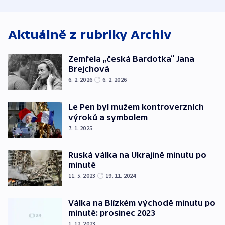
střechu
cenu za krátký film
hybridní útok
Aktuálně z rubriky
Archiv
Zemřela „česká Bardotka“ Jana
Brejchová
6. 2. 2026
6. 2. 2026
Le Pen byl mužem kontroverzních
výroků a symbolem
7. 1. 2025
Ruská válka na Ukrajině minutu po
minutě
11. 5. 2023
19. 11. 2024
Válka na Blízkém východě minutu po
minutě: prosinec 2023
1. 12. 2023