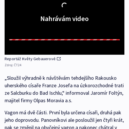
Nahrávám video
Reportáž Květy Gebauerové
Zdroj:
ČT24
„Sloužil výhradně k návštěvám tehdejšího Rakousko
uherského císaře Franze Josefa na úzkorozchodné trati
ze Salcburku do Bad Ischlu,“ informoval Jaromír Foltýn,
majitel firmy Olpas Moravia a.s.
Vagon má dvě části. První byla určena císaři, druhá pak
jeho doprovodu. Panovníkovi ale posloužil jen čtyři krát,
pak se změnil na obyčejný vagon a nakonec chátral v