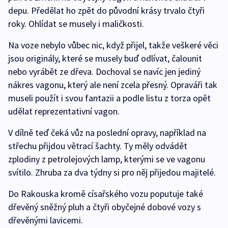
depu. Předělat ho zpět do původní krásy trvalo čtyři
roky. Ohlídat se musely i maličkosti.
Na voze nebylo vůbec nic, když přijel, takže veškeré věci
jsou originály, které se musely buď odlívat, čalounit
nebo vyrábět ze dřeva. Dochoval se navíc jen jediný
nákres vagonu, který ale není zcela přesný. Opraváři tak
museli použít i svou fantazii a podle listu z torza opět
udělat reprezentativní vagon.
V dílně teď čeká vůz na poslední opravy, například na
střechu přijdou větrací šachty. Ty měly odvádět
zplodiny z petrolejových lamp, kterými se ve vagonu
svítilo. Zhruba za dva týdny si pro něj přijedou majitelé.
Do Rakouska kromě císařského vozu poputuje také
dřevěný sněžný pluh a čtyři obyčejné dobové vozy s
dřevěnými lavicemi.