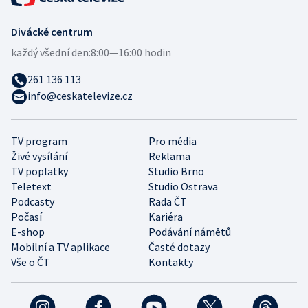
Divácké centrum
každý všední den:
8:00—16:00 hodin
261 136 113
info@ceskatelevize.cz
TV program
Pro média
Živé vysílání
Reklama
TV poplatky
Studio Brno
Teletext
Studio Ostrava
Podcasty
Rada ČT
Počasí
Kariéra
E-shop
Podávání námětů
Mobilní a TV aplikace
Časté dotazy
Vše o ČT
Kontakty