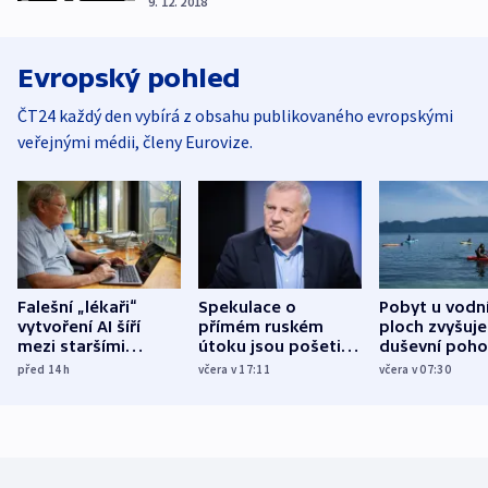
9. 12. 2018
Evropský pohled
ČT24 každý den vybírá z obsahu publikovaného evropskými
veřejnými médii, členy Eurovize.
Falešní „lékaři“
Spekulace o
Pobyt u vodn
vytvoření AI šíří
přímém ruském
ploch zvyšuje
mezi staršími
útoku jsou pošetilé,
duševní poho
Poláky nebezpečné
míní estonský
ukázala
před 14
h
včera v 17:11
včera v 07:30
zdravotní rady
bezpečnostní
mezinárodní 
expert