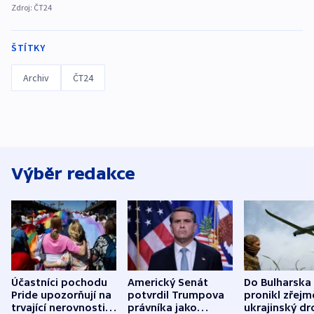
Zdroj:
ČT24
ŠTÍTKY
Archiv
ČT24
Výběr redakce
Účastníci pochodu
Americký Senát
Do Bulharska
Pride upozorňují na
potvrdil Trumpova
pronikl zřejm
trvající nerovnosti i
právníka jako
ukrajinský dr