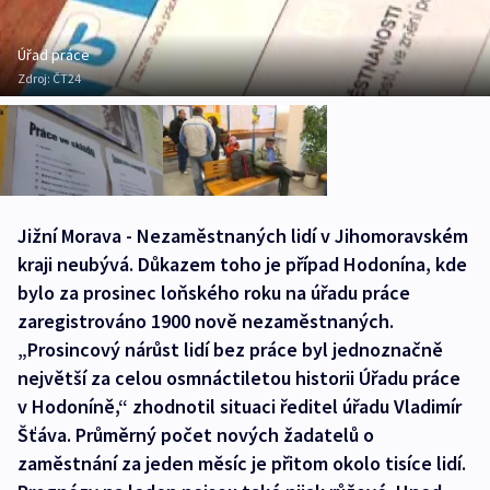
Úřad práce
Zdroj:
ČT24
Jižní Morava - Nezaměstnaných lidí v Jihomoravském
kraji neubývá. Důkazem toho je případ Hodonína, kde
bylo za prosinec loňského roku na úřadu práce
zaregistrováno 1900 nově nezaměstnaných.
„Prosincový nárůst lidí bez práce byl jednoznačně
největší za celou osmnáctiletou historii Úřadu práce
v Hodoníně,“ zhodnotil situaci ředitel úřadu Vladimír
Šťáva. Průměrný počet nových žadatelů o
zaměstnání za jeden měsíc je přitom okolo tisíce lidí.