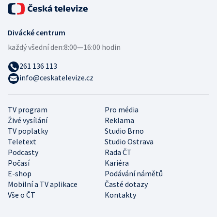
Divácké centrum
každý všední den:
8:00—16:00 hodin
261 136 113
info@ceskatelevize.cz
TV program
Pro média
Živé vysílání
Reklama
TV poplatky
Studio Brno
Teletext
Studio Ostrava
Podcasty
Rada ČT
Počasí
Kariéra
E-shop
Podávání námětů
Mobilní a TV aplikace
Časté dotazy
Vše o ČT
Kontakty