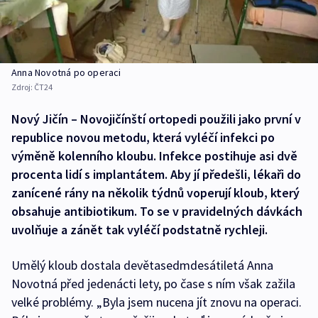
Anna Novotná po operaci
Zdroj:
ČT24
Nový Jičín – Novojičínští ortopedi použili jako první v
republice novou metodu, která vyléčí infekci po
výměně kolenního kloubu. Infekce postihuje asi dvě
procenta lidí s implantátem. Aby jí předešli, lékaři do
zanícené rány na několik týdnů voperují kloub, který
obsahuje antibiotikum. To se v pravidelných dávkách
uvolňuje a zánět tak vyléčí podstatně rychleji.
Umělý kloub dostala devětasedmdesátiletá Anna
Novotná před jedenácti lety, po čase s ním však zažila
velké problémy. „Byla jsem nucena jít znovu na operaci.