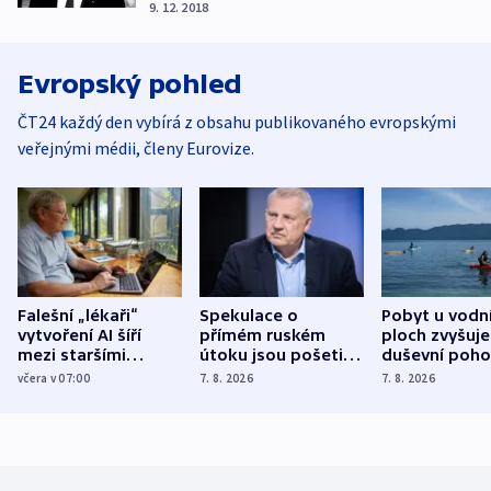
9. 12. 2018
Evropský pohled
ČT24 každý den vybírá z obsahu publikovaného evropskými
veřejnými médii, členy Eurovize.
Falešní „lékaři“
Spekulace o
Pobyt u vodn
vytvoření AI šíří
přímém ruském
ploch zvyšuje
mezi staršími
útoku jsou pošetilé,
duševní poho
Poláky nebezpečné
míní estonský
ukázala
včera v 07:00
7. 8. 2026
7. 8. 2026
zdravotní rady
bezpečnostní
mezinárodní 
expert