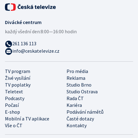
Divácké centrum
každý všední den:
8:00—16:00 hodin
261 136 113
info@ceskatelevize.cz
TV program
Pro média
Živé vysílání
Reklama
TV poplatky
Studio Brno
Teletext
Studio Ostrava
Podcasty
Rada ČT
Počasí
Kariéra
E-shop
Podávání námětů
Mobilní a TV aplikace
Časté dotazy
Vše o ČT
Kontakty