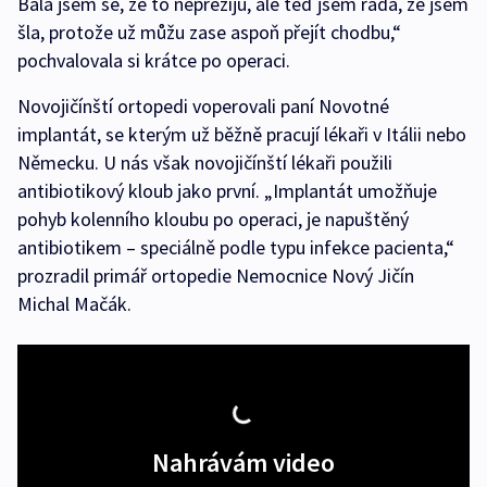
Bála jsem se, že to nepřežiju, ale teď jsem ráda, že jsem
šla, protože už můžu zase aspoň přejít chodbu,“
pochvalovala si krátce po operaci.
Novojičínští ortopedi voperovali paní Novotné
implantát, se kterým už běžně pracují lékaři v Itálii nebo
Německu. U nás však novojičínští lékaři použili
antibiotikový kloub jako první. „Implantát umožňuje
pohyb kolenního kloubu po operaci, je napuštěný
antibiotikem – speciálně podle typu infekce pacienta,“
prozradil primář ortopedie Nemocnice Nový Jičín
Michal Mačák.
Nahrávám video