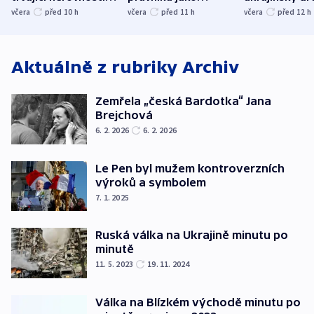
společenskou
ministra
explodoval k
včera
před 10
h
včera
před 11
h
včera
před 12
h
atmosféru
spravedlnosti
od plynovod
Aktuálně z rubriky
Archiv
Zemřela „česká Bardotka“ Jana
Brejchová
6. 2. 2026
6. 2. 2026
Le Pen byl mužem kontroverzních
výroků a symbolem
7. 1. 2025
Ruská válka na Ukrajině minutu po
minutě
11. 5. 2023
19. 11. 2024
Válka na Blízkém východě minutu po