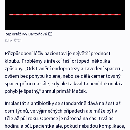
Reportáž Ivy Bartoňové
Zdroj:
ČT24
Přizpůsobení léčiv pacientovi je největší přednost
kloubu. Problémy s infekcí řeší ortopedi několika
způsoby. „Odstranění endoprotézy a zavedení spaceru,
ovšem bez pohybu kolene, nebo se dělá cementovaný
spacer přímo na sále, kdy ale ta kvalita není dokonalá a
pohyb je špatný,“ shrnul primář Mačák.
Implantát s antibiotiky se standardně dává na šest až
osm týdnů, ve výjimečných případech ale může být v
těle až půl roku. Operace je náročná na čas, trvá asi
hodinu a půl, pacientka ale, pokud nebudou komplikace,