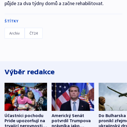
půjde za dva týdny domů a začne rehabilitovat.
ŠTÍTKY
Archiv
ČT24
Výběr redakce
Účastníci pochodu
Americký Senát
Do Bulharska
Pride upozorňují na
potvrdil Trumpova
pronikl zřejm
trvající nerovnosti i
právníka jako
ukrajinský dr