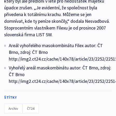
který byl ale předloni v létě pro nedostatek majetku
úpadce zrušen. „Je evidentní, že společnost byla
přivedena k totálnímu krachu. Můžeme se jen
domnívat, kde ty peníze skončily,“ dodala Nesvadbová.
Stoprocentním vlastníkem Filexu je od prosince 2007
slovenská firma LIST SW.
Areál vyhořelého masokombinátu Filex autor: ČT
Brno, zdroj: ČT Brno
http://img2.ct24.cz/cache/140x78/article/23/2252/2251
Vyhořelý areál masokombinátu autor: ČT Brno, zdroj:
ČT Brno
http://img2.ct24.cz/cache/140x78/article/23/2252/2251
ŠTÍTKY
Archiv
ČT24