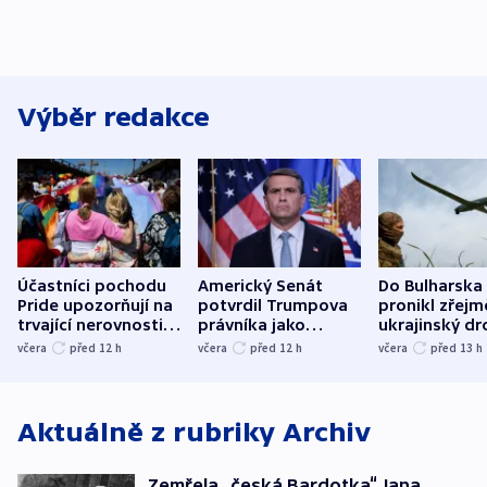
Výběr redakce
Účastníci pochodu
Americký Senát
Do Bulharska
Pride upozorňují na
potvrdil Trumpova
pronikl zřejm
trvající nerovnosti i
právníka jako
ukrajinský dr
společenskou
ministra
explodoval k
včera
před 12
h
včera
před 12
h
včera
před 13
h
atmosféru
spravedlnosti
od plynovod
Aktuálně z rubriky
Archiv
Zemřela „česká Bardotka“ Jana