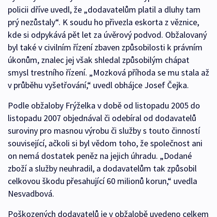
policii dříve uvedl, že „dodavatelům platil a dluhy tam
prý nezůstaly“. K soudu ho přivezla eskorta z věznice,
kde si odpykává pět let za úvěrový podvod. Obžalovaný
byl také v civilním řízení zbaven způsobilosti k právním
úkonům, znalec jej však shledal způsobilým chápat
smysl trestního řízení. „Mozková příhoda se mu stala až
v průběhu vyšetřování,“ uvedl obhájce Josef Čejka.
Podle obžaloby Frýželka v době od listopadu 2005 do
listopadu 2007 objednával či odebíral od dodavatelů
suroviny pro masnou výrobu či služby s touto činností
související, ačkoli si byl vědom toho, že společnost ani
on nemá dostatek peněz na jejich úhradu. „Dodané
zboží a služby neuhradil, a dodavatelům tak způsobil
celkovou škodu přesahující 60 milionů korun,“ uvedla
Nesvadbová.
Poškozených dodavatelů je v obžalobě uvedeno celkem