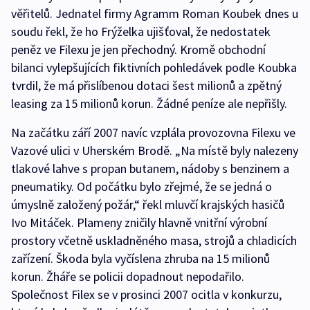
věřitelů. Jednatel firmy Agramm Roman Koubek dnes u
soudu řekl, že ho Frýželka ujišťoval, že nedostatek
peněz ve Filexu je jen přechodný. Kromě obchodní
bilanci vylepšujících fiktivních pohledávek podle Koubka
tvrdil, že má přislíbenou dotaci šest milionů a zpětný
leasing za 15 milionů korun. Žádné peníze ale nepřišly.
Na začátku září 2007 navíc vzplála provozovna Filexu ve
Vazové ulici v Uherském Brodě. „Na místě byly nalezeny
tlakové lahve s propan butanem, nádoby s benzinem a
pneumatiky. Od počátku bylo zřejmé, že se jedná o
úmyslně založený požár,“ řekl mluvčí krajských hasičů
Ivo Mitáček. Plameny zničily hlavně vnitřní výrobní
prostory včetně uskladněného masa, strojů a chladicích
zařízení. Škoda byla vyčíslena zhruba na 15 milionů
korun. Žháře se policii dopadnout nepodařilo.
Společnost Filex se v prosinci 2007 ocitla v konkurzu,