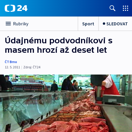
Sport
SLEDOVAT
Rubriky
Údajnému podvodníkovi s
masem hrozí až deset let
ČT Brno
12. 5. 2011
|
Zdroj:
ČT24