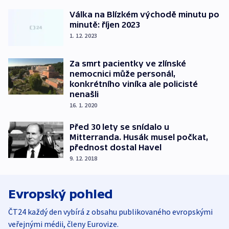
Válka na Blízkém východě minutu po
minutě: říjen 2023
1. 12. 2023
Za smrt pacientky ve zlínské
nemocnici může personál,
konkrétního viníka ale policisté
nenašli
16. 1. 2020
Před 30 lety se snídalo u
Mitterranda. Husák musel počkat,
přednost dostal Havel
9. 12. 2018
Evropský pohled
ČT24 každý den vybírá z obsahu publikovaného evropskými
veřejnými médii, členy Eurovize.