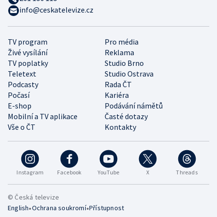
info@ceskatelevize.cz
TV program
Pro média
Živé vysílání
Reklama
TV poplatky
Studio Brno
Teletext
Studio Ostrava
Podcasty
Rada ČT
Počasí
Kariéra
E-shop
Podávání námětů
Mobilní a TV aplikace
Časté dotazy
Vše o ČT
Kontakty
Instagram
Facebook
YouTube
X
Threads
© Česká televize
•
•
English
Ochrana soukromí
Přístupnost