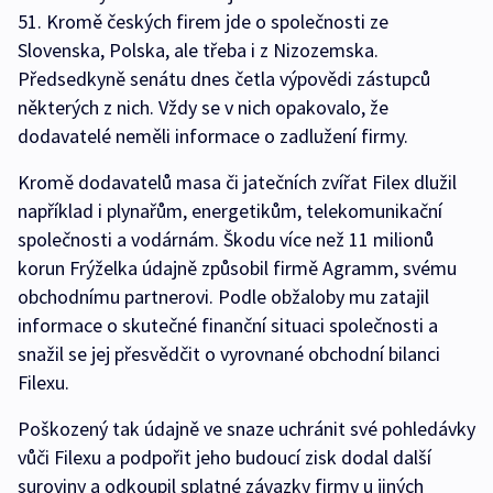
51. Kromě českých firem jde o společnosti ze
Slovenska, Polska, ale třeba i z Nizozemska.
Předsedkyně senátu dnes četla výpovědi zástupců
některých z nich. Vždy se v nich opakovalo, že
dodavatelé neměli informace o zadlužení firmy.
Kromě dodavatelů masa či jatečních zvířat Filex dlužil
například i plynařům, energetikům, telekomunikační
společnosti a vodárnám. Škodu více než 11 milionů
korun Frýželka údajně způsobil firmě Agramm, svému
obchodnímu partnerovi. Podle obžaloby mu zatajil
informace o skutečné finanční situaci společnosti a
snažil se jej přesvědčit o vyrovnané obchodní bilanci
Filexu.
Poškozený tak údajně ve snaze uchránit své pohledávky
vůči Filexu a podpořit jeho budoucí zisk dodal další
suroviny a odkoupil splatné závazky firmy u jiných