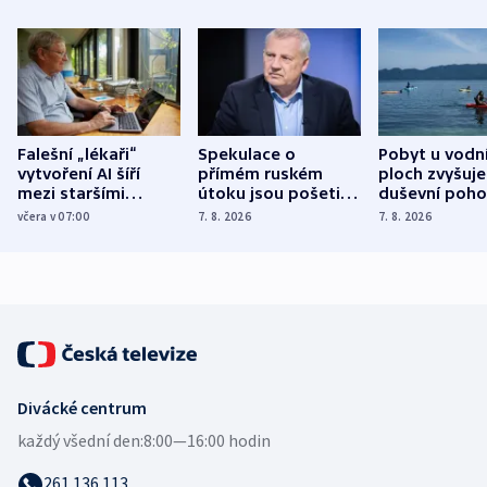
Falešní „lékaři“
Spekulace o
Pobyt u vodn
vytvoření AI šíří
přímém ruském
ploch zvyšuje
mezi staršími
útoku jsou pošetilé,
duševní poho
Poláky nebezpečné
míní estonský
ukázala
včera v 07:00
7. 8. 2026
7. 8. 2026
zdravotní rady
bezpečnostní
mezinárodní 
expert
Divácké centrum
každý všední den:
8:00—16:00 hodin
261 136 113