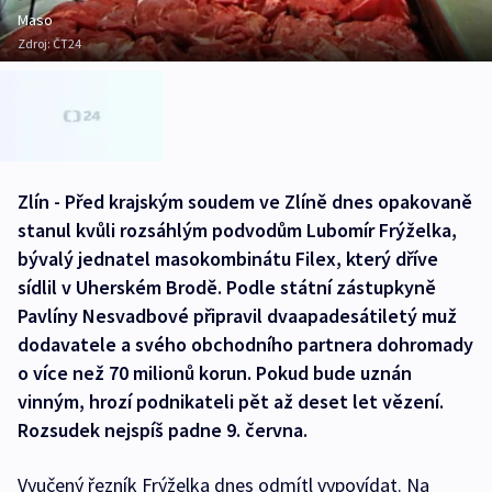
Maso
Zdroj:
ČT24
Zlín - Před krajským soudem ve Zlíně dnes opakovaně
stanul kvůli rozsáhlým podvodům Lubomír Frýželka,
bývalý jednatel masokombinátu Filex, který dříve
sídlil v Uherském Brodě. Podle státní zástupkyně
Pavlíny Nesvadbové připravil dvaapadesátiletý muž
dodavatele a svého obchodního partnera dohromady
o více než 70 milionů korun. Pokud bude uznán
vinným, hrozí podnikateli pět až deset let vězení.
Rozsudek nejspíš padne 9. června.
Vyučený řezník Frýželka dnes odmítl vypovídat. Na