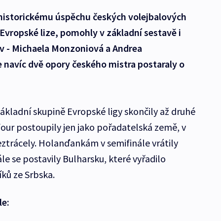
 historickému úspěchu českých volejbalových
 Evropské lize, pomohly v základní sestavě i
ov - Michaela Monzoniová a Andrea
navíc dvě opory českého mistra postaraly o
 základní skupině Evropské ligy skončily až druhé
our postoupily jen jako pořadatelská země, v
ztrácely. Holanďankám v semifinále vrátily
ále se postavily Bulharsku, které vyřadilo
íků ze Srbska.
le: