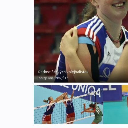
Radost českých volejbalistek
Zdroj:
Jan Sokol/ČTK