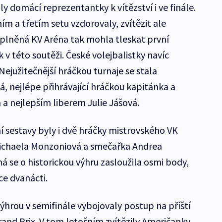
ly domácí reprezentantky k vítězství i ve finále.
ím a třetím setu vzdorovaly, zvítězit ale
plněná KV Aréna tak mohla tleskat první
k v této soutěži. České volejbalistky navíc
. Nejužitečnější hráčkou turnaje se stala
, nejlépe přihrávající hráčkou kapitánka a
 nejlepším liberem Julie Jášová.
í sestavy byly i dvě hráčky mistrovského VK
Michaela Monzoniová a smečařka Andrea
 se o historickou výhru zasloužila osmi body,
e dvanácti.
ýhrou v semifinále vybojovaly postup na příští
rand Prix. V tom letošním zvítězily Američanky.