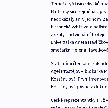
Téměř čtyři tisíce diváků hna
Bulharky sice zejména v prvn
nedokázaly ani v jednom. Za
historické výhře volejbaliste
získaly i individuální trofeje
univerzálka Aneta Havlíčková
smečařka Helena Havelková a
Stabilními členkami základn
Agel Prostějov – blokařka 
Kossányiová. První jmenovaná
Kossányiová přispěla dokonc
České reprezentantky si už v
ročník prestižního turnaje G