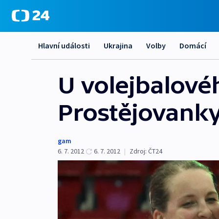
Hlavní události
Ukrajina
Volby
Domácí
U volejbalovéh
Prostějovank
gam
6. 7. 2012
6. 7. 2012
|
Zdroj:
ČT24