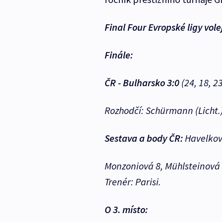
Final Four Evropské ligy vole
Finále:
ČR - Bulharsko 3:0
(24, 18, 23
Rozhodčí: Schürmann (Licht.),
Sestava a body ČR:
Havelková
Monzoniová 8, Mühlsteinová 
Trenér: Parisi.
O 3. místo: