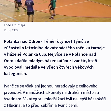
Foto z turnaje
Zdroj:
ČT24
Polanka nad Odrou - Téměř čtyřicet týmů se
zúčastnilo letošního devatenáctého ročníku turnaje
v házené Polanka Cup. Nejvíce se v Polance nad
Odrou dařilo mladým házenkářům z Ivančic, kteří
vybojovali medaile ve všech čtyřech věkových
kategoriích.
Ivančice se však ani jednou neradovaly z celkového
prvenství. V minižácích skončily na druhém místě za
Vsetínem. V kategorii mladší žáci byli nejlepší házenkáři
z Hlučína, a to před Zubřím a Ivančicemi.