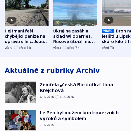
Hejtmani řeší
Ukrajina zasáhla
Dron n
VIDEO
chybějící peníze na
sklad Wildberries,
letišti u Lips
opravu silnic. Jsou
Rusové útočili na
skoro kilo trh
nenárokové, namítá
trh, hasiče či
indicie ukazuj
včera
před 6
h
včera
před 7
h
před 7
h
ministerstvo
stadion
Rusko
Aktuálně z rubriky
Archiv
Zemřela „česká Bardotka“ Jana
Brejchová
6. 2. 2026
6. 2. 2026
Le Pen byl mužem kontroverzních
výroků a symbolem
7. 1. 2025