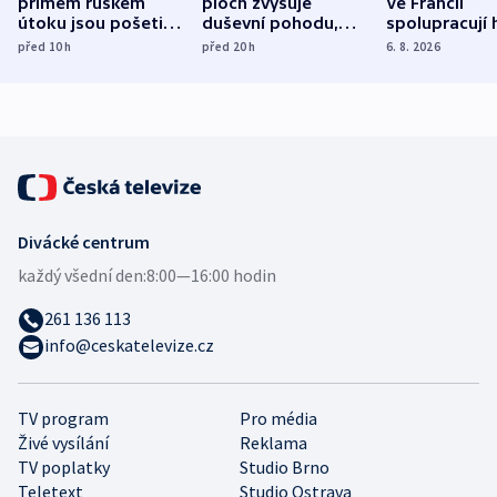
přímém ruském
ploch zvyšuje
Ve Francii
útoku jsou pošetilé,
duševní pohodu,
spolupracují h
míní estonský
ukázala
různých zemí
před 10
h
před 20
h
6. 8. 2026
bezpečnostní
mezinárodní studie
expert
Divácké centrum
každý všední den:
8:00—16:00 hodin
261 136 113
info@ceskatelevize.cz
TV program
Pro média
Živé vysílání
Reklama
TV poplatky
Studio Brno
Teletext
Studio Ostrava