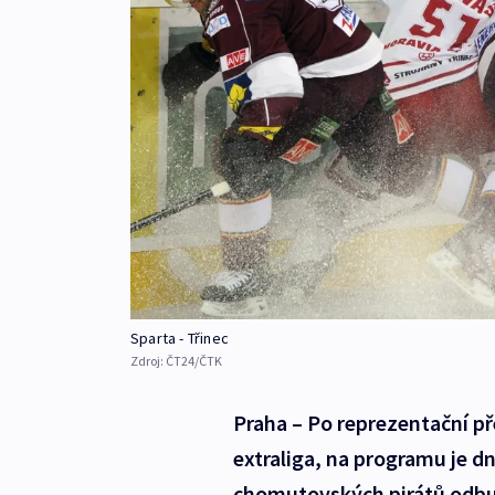
Sparta - Třinec
Zdroj:
ČT24/ČTK
Praha – Po reprezentační př
extraliga, na programu je dn
chomutovských pirátů odbu