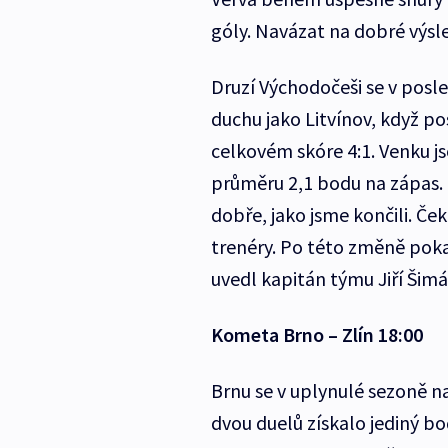
góly. Navázat na dobré výsle
Druzí Východočeši se v posl
duchu jako Litvínov, když po
celkovém skóre 4:1. Venku jso
průměru 2,1 bodu na zápas. „
dobře, jako jsme končili. Če
trenéry. Po této změně pok
uvedl kapitán týmu Jiří Šim
Kometa Brno – Zlín 18:00
Brnu se v uplynulé sezoně n
dvou duelů získalo jediný b