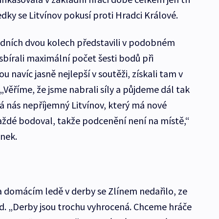
dky se Litvínov pokusí proti Hradci Králové.
edních dvou kolech představili v podobném
sbírali maximální počet šesti bodů při
u navíc jasně nejlepší v soutěži, získali tam v
Věříme, že jsme nabrali síly a půjdeme dál tak
ká nás nepříjemný Litvínov, který má nové
aždé bodoval, takže podcenění není na místě,“
ánek.
a domácím ledě v derby se Zlínem nedařilo, ze
od. „Derby jsou trochu vyhrocená. Chceme hráče