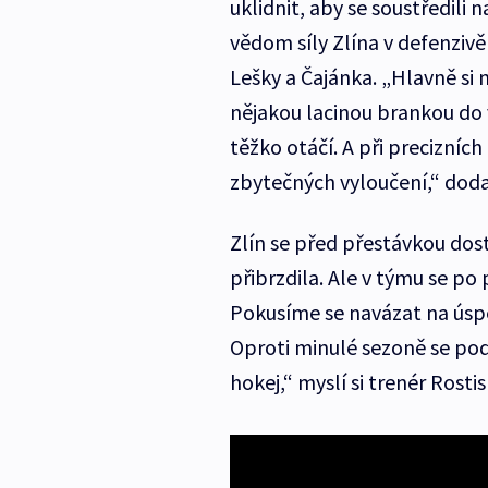
uklidnit, aby se soustředili n
vědom síly Zlína v defenzivě
Lešky a Čajánka. „Hlavně si
nějakou lacinou brankou do v
těžko otáčí. A při precizníc
zbytečných vyloučení,“ doda
Zlín se před přestávkou dos
přibrzdila. Ale v týmu se po
Pokusíme se navázat na úspě
Oproti minulé sezoně se pod
hokej,“ myslí si trenér Rostis