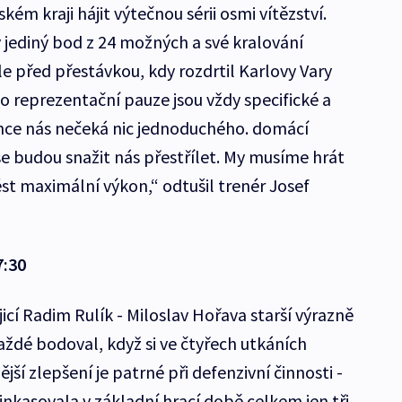
ém kraji hájit výtečnou sérii osmi vítězství.
y jediný bod z 24 možných a své kralování
e před přestávkou, kdy rozdrtil Karlovy Vary
o reprezentační pauze jsou vždy specifické a
ince nás nečeká nic jednoduchého. domácí
se budou snažit nás přestřílet. My musíme hrát
st maximální výkon,“ odtušil trenér Josef
7:30
icí Radim Rulík - Miloslav Hořava starší výrazně
každé bodoval, když si ve čtyřech utkáních
ší zlepšení je patrné při defenzivní činnosti -
nkasovala v základní hrací době celkem jen tři