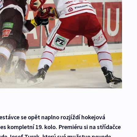
estávce se opět naplno rozjíždí hokejová
es kompletní 19. kolo. Premiéru si na střídačce
de Josef Turek, který své mužstvo povede