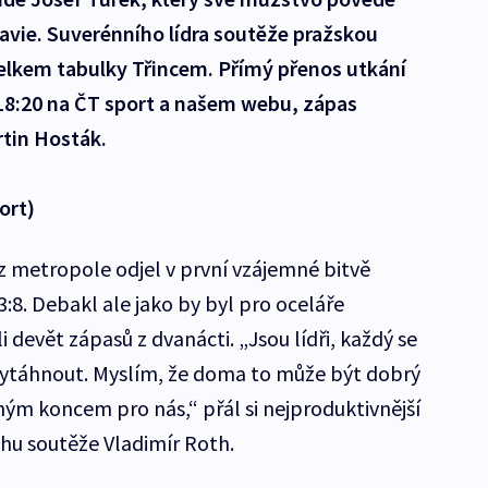
avie. Suverénního lídra soutěže pražskou
celkem tabulky Třincem. Přímý přenos utkání
 18:20 na ČT sport a našem webu, zápas
rtin Hosták.
ort)
 z metropole odjel v první vzájemné bitvě
8. Debakl ale jako by byl pro oceláře
 devět zápasů z dvanácti. „Jsou lídři, každý se
vytáhnout. Myslím, že doma to může být dobrý
ným koncem pro nás,“ přál si nejproduktivnější
u soutěže Vladimír Roth.