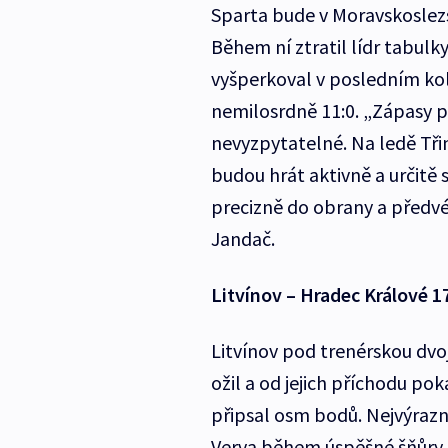
Sparta bude v Moravskoslezsk
Během ní ztratil lídr tabulk
vyšperkoval v posledním kol
nemilosrdně 11:0. „Zápasy p
nevyzpytatelné. Na ledě Tř
budou hrát aktivně a určitě 
precizně do obrany a předvé
Jandač.
Litvínov – Hradec Králové 1
Litvínov pod trenérskou dvoj
ožil a od jejich příchodu po
připsal osm bodů. Nejvýrazněj
Verva během úspěšné šňůry i