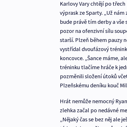
Karlovy Vary chtějí po třec
výprask ze Sparty. „Už nám z
bude právě tím derby a vše 
pozor na ofenzivní sílu soup
starší. Plzeň během pauzy n
vystřídal dvoufázový trénink
koncovce. „Šance máme, ale
tréninku tlačíme hráče k jedn
pozměnili složení útoků vče
Plzeňskému deníku kouč Mi
Hrát nemůže nemocný Ryan H
zlehka začal po nedávné men
„Nějaký čas se bez něj ale j