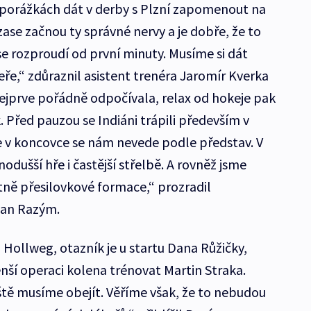
h porážkách dát v derby s Plzní zapomenout na
ase začnou ty správné nervy a je dobře, že to
se rozproudí od první minuty. Musíme si dát
eře,“ zdůraznil asistent trenéra Jaromír Kverka
ejprve pořádně odpočívala, relax od hokeje pak
. Před pauzou se Indiáni trápili především v
 v koncovce se nám nevede podle představ. V
odušší hře i častější střelbě. A rovněž jsme
tně přesilovkové formace,“ prozradil
lan Razým.
ollweg, otazník je u startu Dana Růžičky,
ší operaci kolena trénovat Martin Straka.
eště musíme obejít. Věříme však, že to nebudou