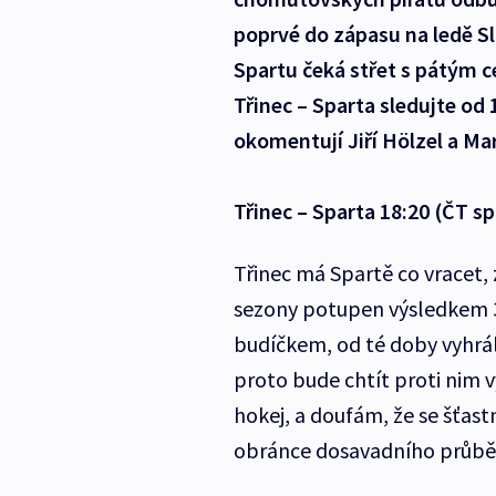
poprvé do zápasu na ledě Sl
Spartu čeká střet s pátým 
Třinec – Sparta sledujte od
okomentují Jiří Hölzel a Ma
Třinec – Sparta 18:20 (ČT sp
Třinec má Spartě co vracet,
sezony potupen výsledkem 3:
budíčkem, od té doby vyhráli
proto bude chtít proti nim 
hokej, a doufám, že se šťast
obránce dosavadního průběh