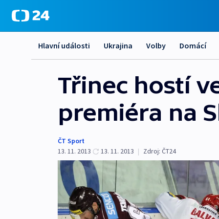
Hlavní události
Ukrajina
Volby
Domácí
Třinec hostí v
premiéra na Sl
ČT Sport
13. 11. 2013
13. 11. 2013
|
Zdroj:
ČT24