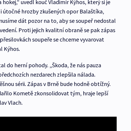
a hokej,“ uvedl kouč Vladimír Kýhos, který si je
 i útočné hrozby zkušených opor Balaštíka,
 musíme dát pozor na to, aby se soupeř nedostal
edení. Proti jejich kvalitní obraně se pak zápas
h přesilovkách soupeře se chceme vyvarovat
l Kýhos.
tal do herní pohody. „Škoda, že nás pauza
 předchozích nezdarech zlepšila nálada.
šnou sérii. Zápas v Brně bude hodně obtížný.
ařilo Kometě zkonsolidovat tým, hraje lepší
lav Vlach.