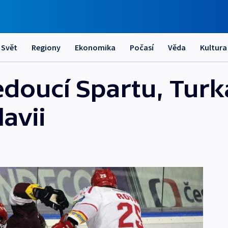
Svět
Regiony
Ekonomika
Počasí
Věda
Kultura
edoucí Spartu, Turk
avii