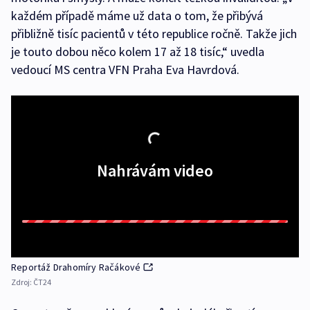
každém případě máme už data o tom, že přibývá
přibližně tisíc pacientů v této republice ročně. Takže jich
je touto dobou něco kolem 17 až 18 tisíc,“ uvedla
vedoucí MS centra VFN Praha Eva Havrdová.
Nahrávám video
Reportáž Drahomíry Račákové
Zdroj:
ČT24