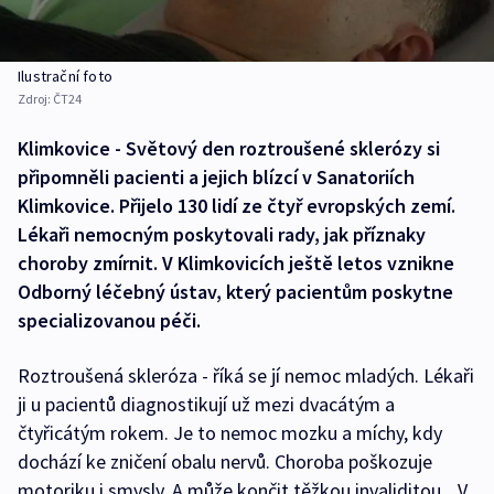
Ilustrační foto
Zdroj:
ČT24
Klimkovice - Světový den roztroušené sklerózy si
připomněli pacienti a jejich blízcí v Sanatoriích
Klimkovice. Přijelo 130 lidí ze čtyř evropských zemí.
Lékaři nemocným poskytovali rady, jak příznaky
choroby zmírnit. V Klimkovicích ještě letos vznikne
Odborný léčebný ústav, který pacientům poskytne
specializovanou péči.
Roztroušená skleróza - říká se jí nemoc mladých. Lékaři
ji u pacientů diagnostikují už mezi dvacátým a
čtyřicátým rokem. Je to nemoc mozku a míchy, kdy
dochází ke zničení obalu nervů. Choroba poškozuje
motoriku i smysly. A může končit těžkou invaliditou. „V