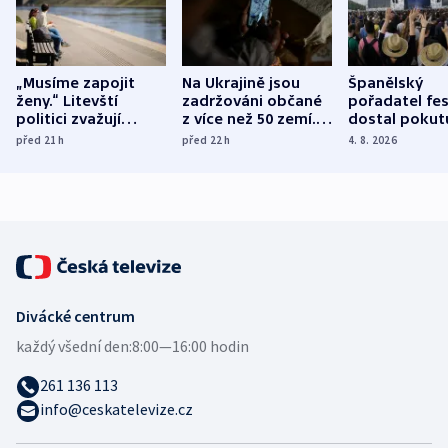
„Musíme zapojit
Na Ukrajině jsou
Španělský
ženy.“ Litevští
zadržováni občané
pořadatel fes
politici zvažují
z více než 50 zemí.
dostal pokut
dohodu o
Bojovali na straně
nekalé prakti
před 21
h
před 22
h
4. 8. 2026
demografii
Ruska
Divácké centrum
každý všední den:
8:00—16:00 hodin
261 136 113
info@ceskatelevize.cz