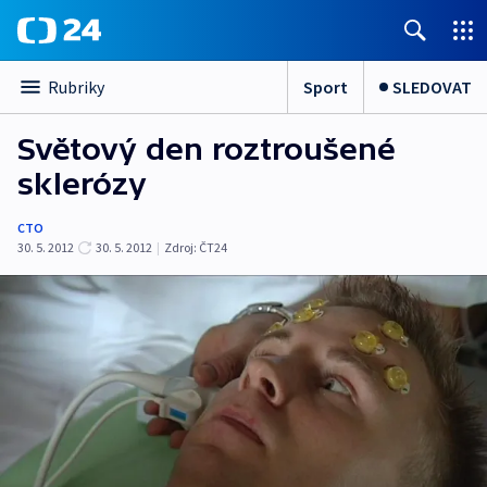
Sport
SLEDOVAT
Rubriky
Světový den roztroušené
sklerózy
CTO
30. 5. 2012
30. 5. 2012
|
Zdroj:
ČT24