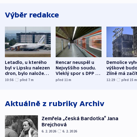
Výběr redakce
Letadlo, u kterého
Rencar neuspěl u
Demolice vyh
byl v Lipsku nalezen
Nejvyššího soudu.
výškové budo
dron, bylo naložené
Vleklý spor s DPP o
Zlíně má začí
municí, píší média
reklamní plochu
odpoledne
10:56
před 7
m
před 11
m
12:29
před 15
končí
Aktuálně z rubriky
Archiv
Zemřela „česká Bardotka“ Jana
Brejchová
6. 2. 2026
6. 2. 2026