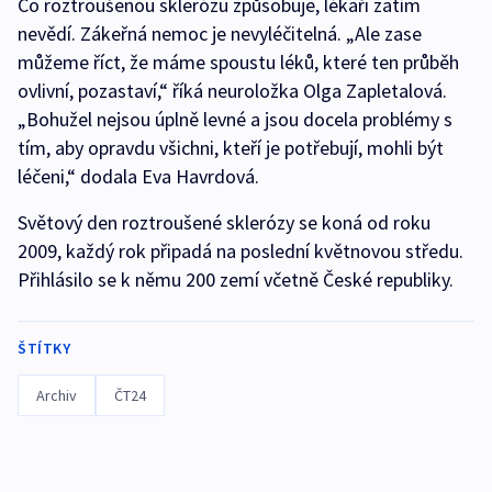
Co roztroušenou sklerózu způsobuje, lékaři zatím
nevědí. Zákeřná nemoc je nevyléčitelná. „Ale zase
můžeme říct, že máme spoustu léků, které ten průběh
ovlivní, pozastaví,“ říká neuroložka Olga Zapletalová.
„Bohužel nejsou úplně levné a jsou docela problémy s
tím, aby opravdu všichni, kteří je potřebují, mohli být
léčeni,“ dodala Eva Havrdová.
Světový den roztroušené sklerózy se koná od roku
2009, každý rok připadá na poslední květnovou středu.
Přihlásilo se k němu 200 zemí včetně České republiky.
ŠTÍTKY
Archiv
ČT24