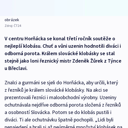
obrázek
Zdroj:
ČT24
V centru Horňácka se konal třetí ročník soutěže o
nejlepší klobásu. Chuť a vůni uzenin hodnotili diváci i
odborná porota. Králem slovácké klobásky se stal
stejně jako loni řeznický mistr Zdeněk Žůrek z Týnce
u Břeclavi.
Znalci a gurmáni se sjeli do Horňácka, aby určili, který
z řezníků je králem slovácké klobásky. Na akci se
prezentovali řezníci i maloobchodní výrobny. Uzeniny
ochutnávala nejdříve odborná porota složená z řezníků
a osobností Slovácka. Potom se do klobás pustili i
diváci. Ti ale ochutnávku špatně pochopili. „Lidi byli
nenajedení a brali si až neúměrné množství klobásek na