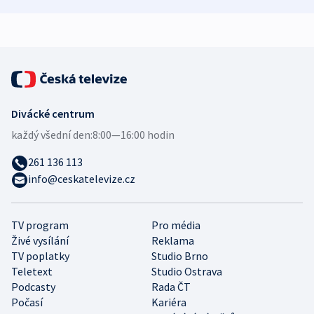
zdravotní rady
bezpečnostní
mezinárodní 
expert
Divácké centrum
každý všední den:
8:00—16:00 hodin
261 136 113
info@ceskatelevize.cz
TV program
Pro média
Živé vysílání
Reklama
TV poplatky
Studio Brno
Teletext
Studio Ostrava
Podcasty
Rada ČT
Počasí
Kariéra