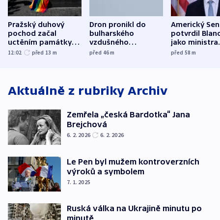
Pražský duhový
Dron pronikl do
Americký Sen
pochod začal
bulharského
potvrdil Blan
uctěním památky
vzdušného
jako ministra
obětí berlínského
prostoru,
spravedlnost
12:02
před 13
m
před 46
m
před 58
m
útoku
explodoval kilometr
od plynovodu
Aktuálně z rubriky
Archiv
Zemřela „česká Bardotka“ Jana
Brejchová
6. 2. 2026
6. 2. 2026
Le Pen byl mužem kontroverzních
výroků a symbolem
7. 1. 2025
Ruská válka na Ukrajině minutu po
minutě