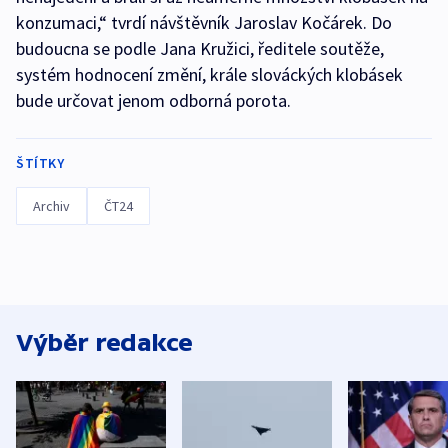
konzumaci,“ tvrdí návštěvník Jaroslav Kočárek. Do
budoucna se podle Jana Kružici, ředitele soutěže,
systém hodnocení změní, krále slováckých klobásek
bude určovat jenom odborná porota.
ŠTÍTKY
Archiv
ČT24
Výběr redakce