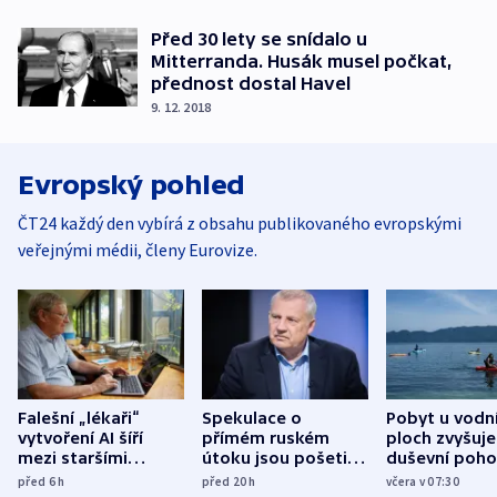
Před 30 lety se snídalo u
Mitterranda. Husák musel počkat,
přednost dostal Havel
9. 12. 2018
Evropský pohled
ČT24 každý den vybírá z obsahu publikovaného evropskými
veřejnými médii, členy Eurovize.
Falešní „lékaři“
Spekulace o
Pobyt u vodn
vytvoření AI šíří
přímém ruském
ploch zvyšuje
mezi staršími
útoku jsou pošetilé,
duševní poho
Poláky nebezpečné
míní estonský
ukázala
před 6
h
před 20
h
včera v 07:30