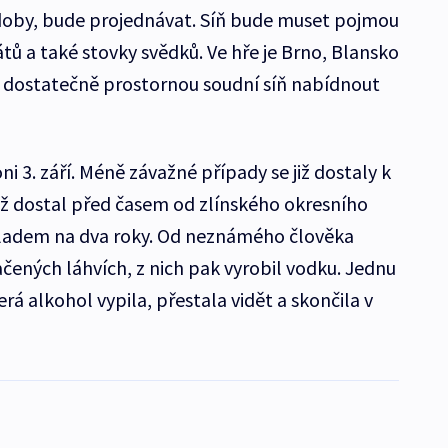
oby, bude projednávat. Síň bude muset pojmou
tů a také stovky svědků. Ve hře je Brno, Blansko
 dostatečně prostornou soudní síň nabídnout
i 3. září. Méně závažné případy se již dostaly k
ž dostal před časem od zlínského okresního
kladem na dva roky. Od neznámého člověka
načených láhvích, z nich pak vyrobil vodku. Jednu
erá alkohol vypila, přestala vidět a skončila v