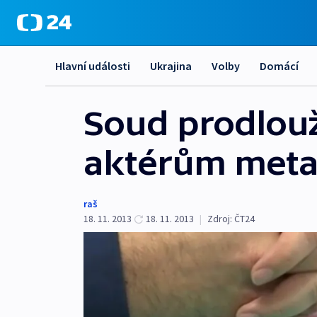
Hlavní události
Ukrajina
Volby
Domácí
Soud prodlou
aktérům meta
raš
18. 11. 2013
18. 11. 2013
|
Zdroj:
ČT24