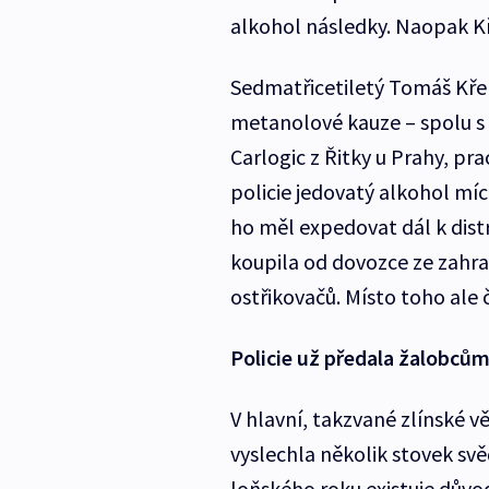
alkohol následky. Naopak Kř
Sedmatřicetiletý Tomáš Křep
metanolové kauze – spolu s
Carlogic z Řitky u Prahy, pr
policie jedovatý alkohol mí
ho měl expedovat dál k distr
koupila od dovozce ze zahran
ostřikovačů. Místo toho ale
Policie už předala žalobcům
V hlavní, takzvané zlínské vět
vyslechla několik stovek sv
loňského roku existuje důvod