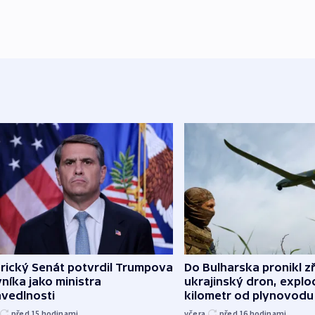
rický Senát potvrdil Trumpova
Do Bulharska pronikl z
níka jako ministra
ukrajinský dron, explo
avedlnosti
kilometr od plynovodu
před 15
hodinami
včera
před 16
hodinami