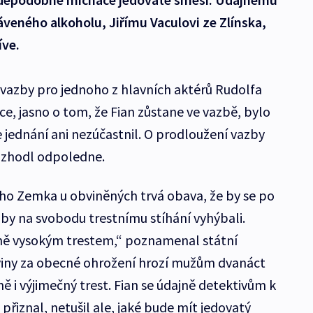
áveného alkoholu, Jiřímu Vaculovi ze Zlínska,
íve.
vazby pro jednoho z hlavních aktérů Rudolfa
ce, jasno o tom, že Fian zůstane ve vazbě, bylo
e jednání ani nezúčastnil. O prodloužení vazby
ozhodl odpoledne.
ího Zemka u obviněných trvá obava, že by se po
y na svobodu trestnímu stíhání vyhýbali.
ně vysokým trestem,“ poznamenal státní
 viny za obecné ohrožení hrozí mužům dvanáct
ně i výjimečný trest. Fian se údajně detektivům k
řiznal, netušil ale, jaké bude mít jedovatý