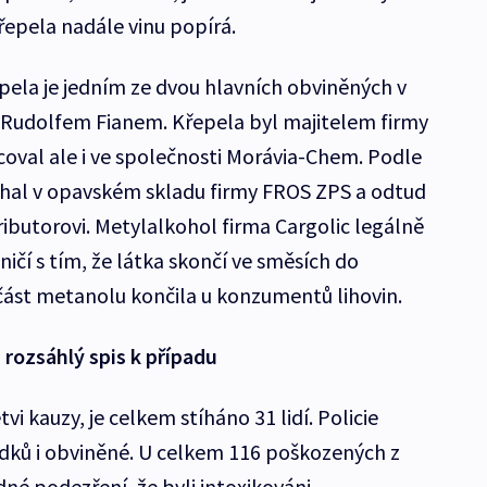
epela nadále vinu popírá.
ela je jedním ze dvou hlavních obviněných v
 Rudolfem Fianem. Křepela byl majitelem firmy
acoval ale i ve společnosti Morávia-Chem. Podle
chal v opavském skladu firmy FROS ZPS a odtud
ibutorovi. Metylalkohol firma Cargolic legálně
ičí s tím, že látka skončí ve směsích do
 část metanolu končila u konzumentů lihovin.
 rozsáhlý spis k případu
vi kauzy, je celkem stíháno 31 lidí. Policie
ědků i obviněné. U celkem 116 poškozených z
né podezření, že byli intoxikováni