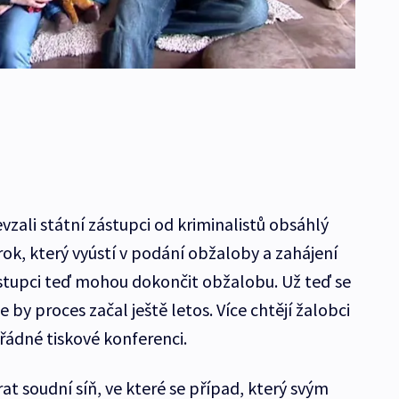
ali státní zástupci od kriminalistů obsáhlý
krok, který vyústí v podání obžaloby a zahájení
stupci teď mohou dokončit obžalobu. Už teď se
y proces začal ještě letos. Více chtějí žalobci
řádné tiskové konferenci.
t soudní síň, ve které se případ, který svým