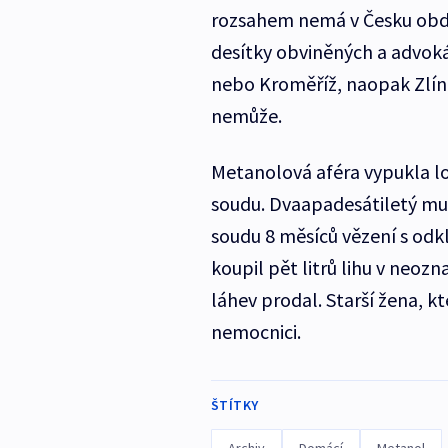
rozsahem nemá v Česku obd
desítky obviněných a advoká
nebo Kroměříž, naopak Zlín
nemůže.
Metanolová aféra vypukla lon
soudu. Dvaapadesátiletý mu
soudu 8 měsíců vězení s od
koupil pět litrů lihu v neoz
láhev prodal. Starší žena, kt
nemocnici.
ŠTÍTKY