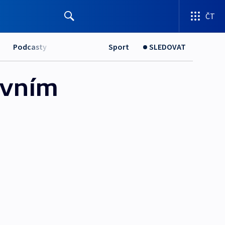
ČT
Podcasty
Sport
SLEDOVAT
avním