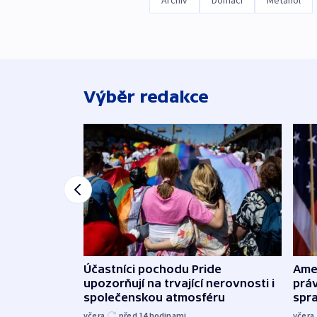
Archiv
Domácí
Metanol
Výběr redakce
Účastníci pochodu Pride
Ame
upozorňují na trvající nerovnosti i
práv
společenskou atmosféru
spr
včera
před 14
hodinami
včera