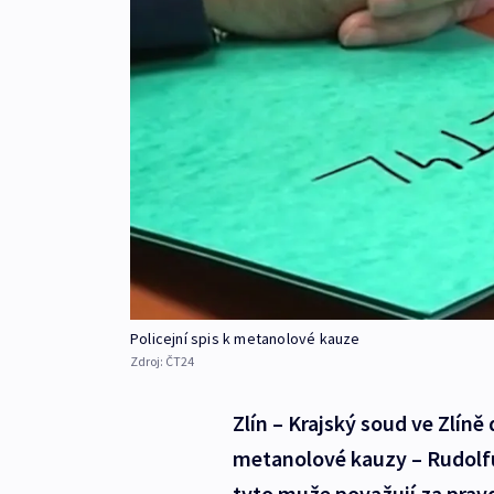
Policejní spis k metanolové kauze
Zdroj:
ČT24
Zlín – Krajský soud ve Zlín
metanolové kauzy – Rudolfu
tyto muže považují za pra