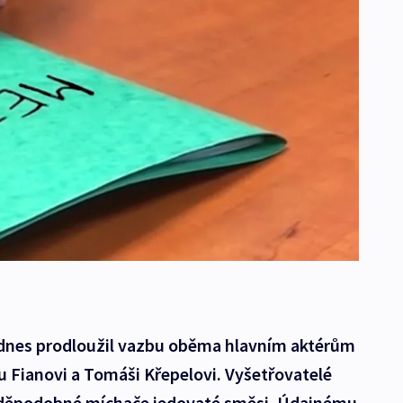
ě dnes prodloužil vazbu oběma hlavním aktérům
 Fianovi a Tomáši Křepelovi. Vyšetřovatelé
vděpodobné míchače jedovaté směsi. Údajnému