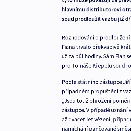
hlavnímu distributorovi otr
soud prodloužil vazbu již dř
Rozhodování o prodloužení 
Fiana trvalo překvapivě krát
už za půl hodiny. Sám Fian s
pro Tomáše Křepelu soud r
Podle státního zástupce Jiř
případném propuštění z vazb
„Jsou totiž ohroženi poměr
zástupce. V případě uznání
až dvacet let vězení, případ
namíchání pančované směsi p