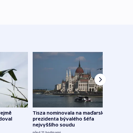
řejmě
Tisza nominovala na maďarského
Ruský
doval
prezidenta bývalého šéfa
čtyři 
nejvyššího soudu
včera
před 21
hodinami