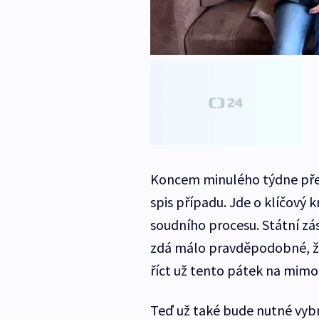
Koncem minulého týdne převz
spis případu. Jde o klíčový 
soudního procesu. Státní zá
zdá málo pravděpodobné, že b
říct už tento pátek na mimo
Teď už také bude nutné vybra