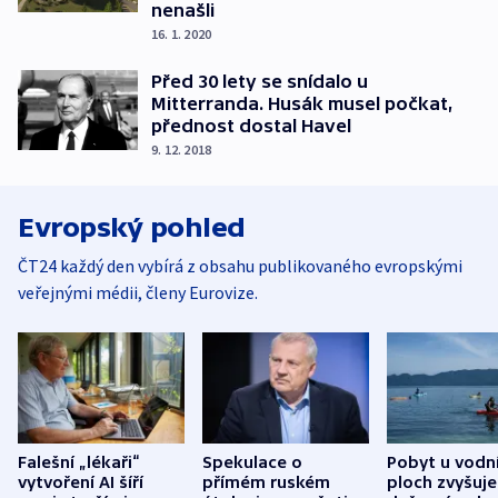
nenašli
16. 1. 2020
Před 30 lety se snídalo u
Mitterranda. Husák musel počkat,
přednost dostal Havel
9. 12. 2018
Evropský pohled
ČT24 každý den vybírá z obsahu publikovaného evropskými
veřejnými médii, členy Eurovize.
Falešní „lékaři“
Spekulace o
Pobyt u vodn
vytvoření AI šíří
přímém ruském
ploch zvyšuje