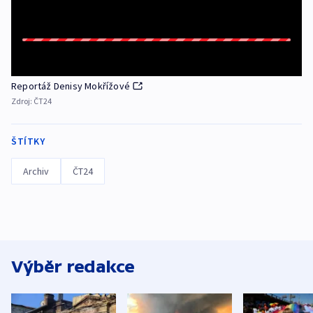
Reportáž Denisy Mokřížové
Zdroj:
ČT24
ŠTÍTKY
Archiv
ČT24
Výběr redakce