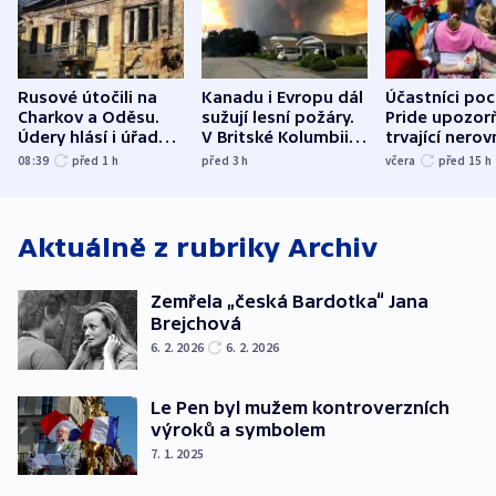
Rusové útočili na
Kanadu i Evropu dál
Účastníci po
Charkov a Oděsu.
sužují lesní požáry.
Pride upozorň
Údery hlásí i úřady v
V Britské Kolumbii
trvající nerov
Bělgorodu
evakuovali tisíce lidí
společensko
08:39
před 1
h
před 3
h
včera
před 15
h
atmosféru
Aktuálně z rubriky
Archiv
Zemřela „česká Bardotka“ Jana
Brejchová
6. 2. 2026
6. 2. 2026
Le Pen byl mužem kontroverzních
výroků a symbolem
7. 1. 2025