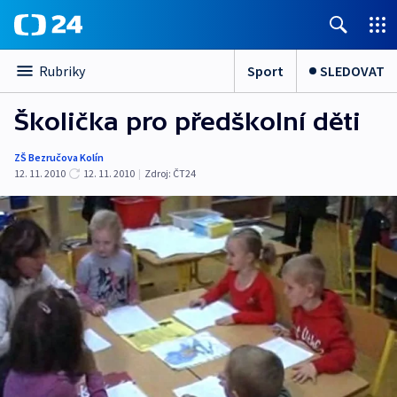
Sport
SLEDOVAT
Rubriky
Školička pro předškolní děti
ZŠ Bezručova Kolín
12. 11. 2010
12. 11. 2010
|
Zdroj:
ČT24