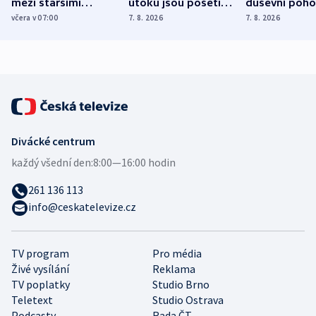
mezi staršími
útoku jsou pošetilé,
duševní poho
Poláky nebezpečné
míní estonský
ukázala
včera v 07:00
7. 8. 2026
7. 8. 2026
zdravotní rady
bezpečnostní
mezinárodní 
expert
Divácké centrum
každý všední den:
8:00—16:00 hodin
261 136 113
info@ceskatelevize.cz
TV program
Pro média
Živé vysílání
Reklama
TV poplatky
Studio Brno
Teletext
Studio Ostrava
Podcasty
Rada ČT