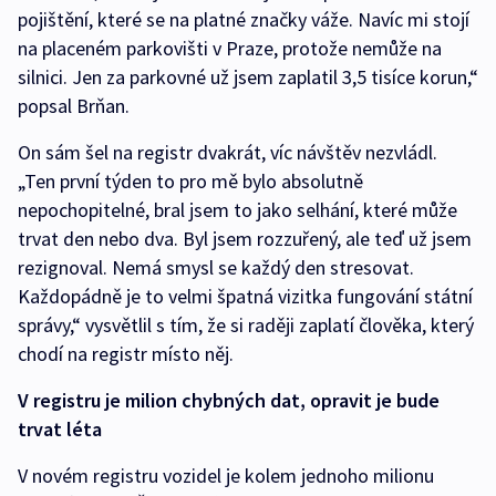
pojištění, které se na platné značky váže. Navíc mi stojí
na placeném parkovišti v Praze, protože nemůže na
silnici. Jen za parkovné už jsem zaplatil 3,5 tisíce korun,“
popsal Brňan.
On sám šel na registr dvakrát, víc návštěv nezvládl.
„Ten první týden to pro mě bylo absolutně
nepochopitelné, bral jsem to jako selhání, které může
trvat den nebo dva. Byl jsem rozzuřený, ale teď už jsem
rezignoval. Nemá smysl se každý den stresovat.
Každopádně je to velmi špatná vizitka fungování státní
správy,“ vysvětlil s tím, že si raději zaplatí člověka, který
chodí na registr místo něj.
V registru je milion chybných dat, opravit je bude
trvat léta
V novém registru vozidel je kolem jednoho milionu