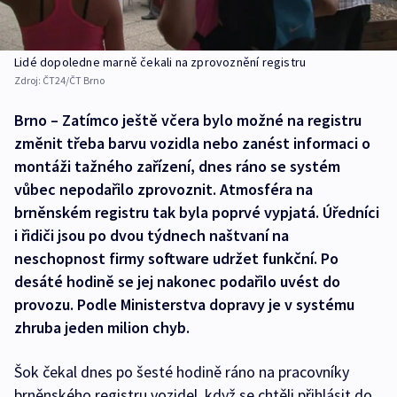
Lidé dopoledne marně čekali na zprovoznění registru
Zdroj:
ČT24/ČT Brno
Brno – Zatímco ještě včera bylo možné na registru
změnit třeba barvu vozidla nebo zanést informaci o
montáži tažného zařízení, dnes ráno se systém
vůbec nepodařilo zprovoznit. Atmosféra na
brněnském registru tak byla poprvé vypjatá. Úředníci
i řidiči jsou po dvou týdnech naštvaní na
neschopnost firmy software udržet funkční. Po
desáté hodině se jej nakonec podařilo uvést do
provozu. Podle Ministerstva dopravy je v systému
zhruba jeden milion chyb.
Šok čekal dnes po šesté hodině ráno na pracovníky
brněnského registru vozidel, když se chtěli přihlásit do