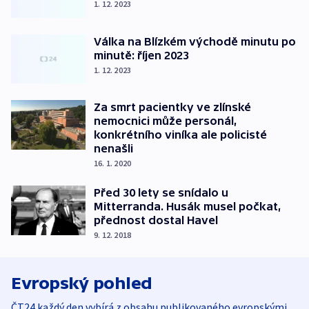
1. 12. 2023
Válka na Blízkém východě minutu po
minutě: říjen 2023
1. 12. 2023
Za smrt pacientky ve zlínské
nemocnici může personál,
konkrétního viníka ale policisté
nenašli
16. 1. 2020
Před 30 lety se snídalo u
Mitterranda. Husák musel počkat,
přednost dostal Havel
9. 12. 2018
Evropský pohled
ČT24 každý den vybírá z obsahu publikovaného evropskými