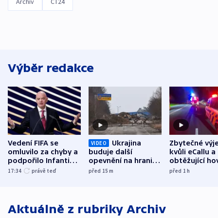
Archiv
ČT24
Výběr redakce
Vedení FIFA se
Ukrajina
Zbytečné výj
VIDEO
omluvilo za chyby a
buduje další
kvůli eCallu a
podpořilo Infantina.
opevnění na hranici
obtěžující ho
UEFA trvá na
s Běloruskem
zdržují záchr
17:34
právě teď
před 15
m
před 1
h
bojkotu
Aktuálně z rubriky
Archiv