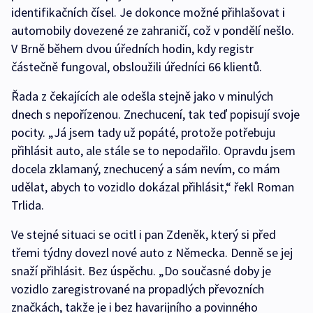
identifikačních čísel. Je dokonce možné přihlašovat i
automobily dovezené ze zahraničí, což v pondělí nešlo.
V Brně během dvou úředních hodin, kdy registr
částečně fungoval, obsloužili úředníci 66 klientů.
Řada z čekajících ale odešla stejně jako v minulých
dnech s nepořízenou. Znechucení, tak teď popisují svoje
pocity. „Já jsem tady už popáté, protože potřebuju
přihlásit auto, ale stále se to nepodařilo. Opravdu jsem
docela zklamaný, znechucený a sám nevím, co mám
udělat, abych to vozidlo dokázal přihlásit,“ řekl Roman
Trlida.
Ve stejné situaci se ocitl i pan Zdeněk, který si před
třemi týdny dovezl nové auto z Německa. Denně se jej
snaží přihlásit. Bez úspěchu. „Do současné doby je
vozidlo zaregistrované na propadlých převozních
značkách, takže je i bez havarijního a povinného