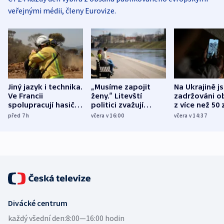
veřejnými médii, členy Eurovize.
Jiný jazyk i technika.
„Musíme zapojit
Na Ukrajině j
Ve Francii
ženy.“ Litevští
zadržováni o
spolupracují hasiči z
politici zvažují
z více než 50 
různých zemí
dohodu o
Bojovali na s
před 7
h
včera v 16:00
včera v 14:37
demografii
Ruska
Divácké centrum
každý všední den:
8:00—16:00 hodin