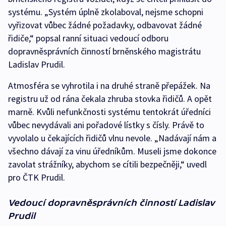
systému. „Systém úplně zkolaboval, nejsme schopni
vyřizovat vůbec žádné požadavky, odbavovat žádné
řidiče,“ popsal ranní situaci vedoucí odboru
dopravněsprávních činností brněnského magistrátu
Ladislav Prudil.
Atmosféra se vyhrotila i na druhé straně přepážek. Na
registru už od rána čekala zhruba stovka řidičů. A opět
marně. Kvůli nefunkčnosti systému tentokrát úředníci
vůbec nevydávali ani pořadové lístky s čísly. Právě to
vyvolalo u čekajících řidičů vlnu nevole. „Nadávají nám a
všechno dávají za vinu úředníkům. Museli jsme dokonce
zavolat strážníky, abychom se cítili bezpečněji,“ uvedl
pro ČTK Prudil.
Vedoucí dopravněsprávních činností Ladislav
Prudil