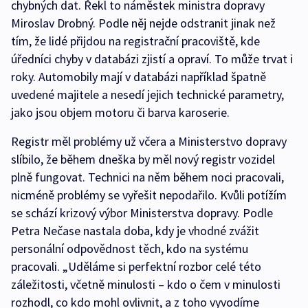
chybných dat. Řekl to náměstek ministra dopravy
Miroslav Drobný. Podle něj nejde odstranit jinak než
tím, že lidé přijdou na registrační pracoviště, kde
úředníci chyby v databázi zjistí a opraví. To může trvat i
roky. Automobily mají v databázi například špatně
uvedené majitele a nesedí jejich technické parametry,
jako jsou objem motoru či barva karoserie.
Registr měl problémy už včera a Ministerstvo dopravy
slíbilo, že během dneška by měl nový registr vozidel
plně fungovat. Technici na něm během noci pracovali,
nicméně problémy se vyřešit nepodařilo. Kvůli potížím
se schází krizový výbor Ministerstva dopravy. Podle
Petra Nečase nastala doba, kdy je vhodné zvážit
personální odpovědnost těch, kdo na systému
pracovali. „Uděláme si perfektní rozbor celé této
záležitosti, včetně minulosti – kdo o čem v minulosti
rozhodl, co kdo mohl ovlivnit, a z toho vyvodíme