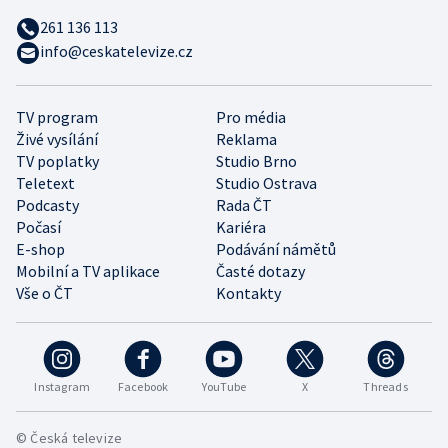
261 136 113
info@ceskatelevize.cz
TV program
Pro média
Živé vysílání
Reklama
TV poplatky
Studio Brno
Teletext
Studio Ostrava
Podcasty
Rada ČT
Počasí
Kariéra
E-shop
Podávání námětů
Mobilní a TV aplikace
Časté dotazy
Vše o ČT
Kontakty
Instagram
Facebook
YouTube
X
Threads
© Česká televize