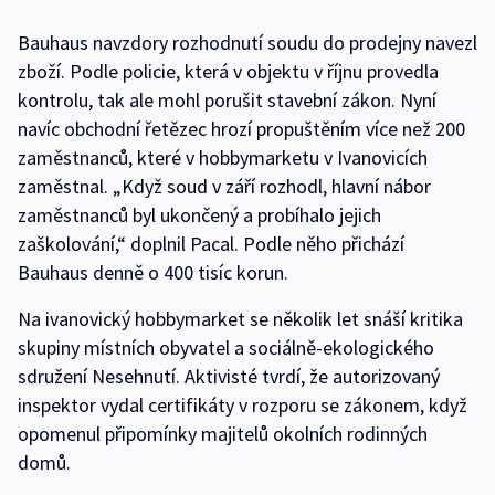
Bauhaus navzdory rozhodnutí soudu do prodejny navezl
zboží. Podle policie, která v objektu v říjnu provedla
kontrolu, tak ale mohl porušit stavební zákon. Nyní
navíc obchodní řetězec hrozí propuštěním více než 200
zaměstnanců, které v hobbymarketu v Ivanovicích
zaměstnal. „Když soud v září rozhodl, hlavní nábor
zaměstnanců byl ukončený a probíhalo jejich
zaškolování,“ doplnil Pacal. Podle něho přichází
Bauhaus denně o 400 tisíc korun.
Na ivanovický hobbymarket se několik let snáší kritika
skupiny místních obyvatel a sociálně-ekologického
sdružení Nesehnutí. Aktivisté tvrdí, že autorizovaný
inspektor vydal certifikáty v rozporu se zákonem, když
opomenul připomínky majitelů okolních rodinných
domů.