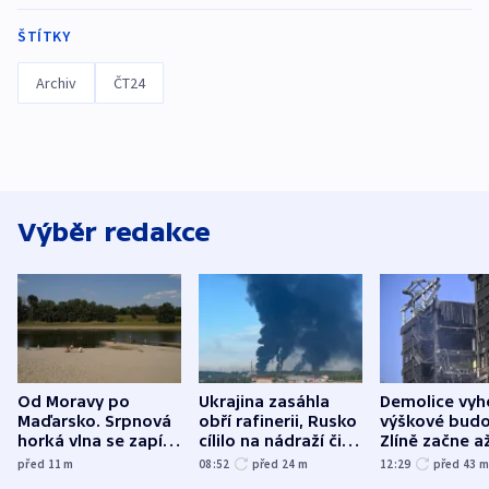
ŠTÍTKY
Archiv
ČT24
Výběr redakce
Od Moravy po
Ukrajina zasáhla
Demolice vyh
Maďarsko. Srpnová
obří rafinerii, Rusko
výškové budo
horká vlna se zapíše
cílilo na nádraží či
Zlíně začne a
do dějin
autobus
následujících
před 11
m
08:52
před 24
m
12:29
před 43
klimatologie