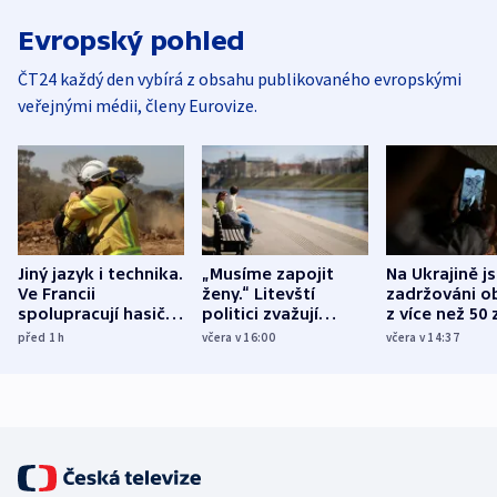
Evropský pohled
ČT24 každý den vybírá z obsahu publikovaného evropskými
veřejnými médii, členy Eurovize.
Jiný jazyk i technika.
„Musíme zapojit
Na Ukrajině j
Ve Francii
ženy.“ Litevští
zadržováni o
spolupracují hasiči z
politici zvažují
z více než 50 
různých zemí
dohodu o
Bojovali na s
před 1
h
včera v 16:00
včera v 14:37
demografii
Ruska