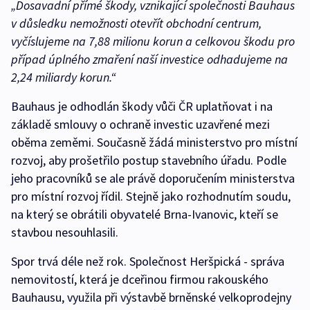
„Dosavadní přímé škody, vznikající společnosti Bauhaus
v důsledku nemožnosti otevřít obchodní centrum,
vyčíslujeme na 7,88 milionu korun a celkovou škodu pro
případ úplného zmaření naší investice odhadujeme na
2,24 miliardy korun.“
Bauhaus je odhodlán škody vůči ČR uplatňovat i na
základě smlouvy o ochraně investic uzavřené mezi
oběma zeměmi. Současně žádá ministerstvo pro místní
rozvoj, aby prošetřilo postup stavebního úřadu. Podle
jeho pracovníků se ale právě doporučením ministerstva
pro místní rozvoj řídil. Stejně jako rozhodnutím soudu,
na který se obrátili obyvatelé Brna-Ivanovic, kteří se
stavbou nesouhlasili.
Spor trvá déle než rok. Společnost Heršpická - správa
nemovitostí, která je dceřinou firmou rakouského
Bauhausu, využila při výstavbě brněnské velkoprodejny