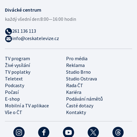
Divácké centrum
každý všední den:
8:00—16:00 hodin
261 136 113
info@ceskatelevize.cz
TV program
Pro média
Živé vysílání
Reklama
TV poplatky
Studio Brno
Teletext
Studio Ostrava
Podcasty
Rada ČT
Počasí
Kariéra
E-shop
Podávání námětů
Mobilní a TV aplikace
Časté dotazy
Vše o ČT
Kontakty