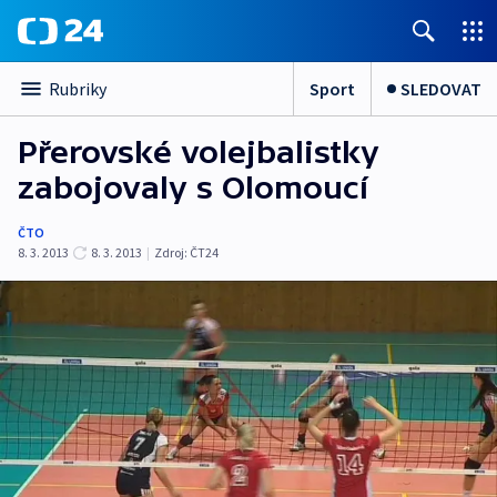
Sport
SLEDOVAT
Rubriky
Přerovské volejbalistky
zabojovaly s Olomoucí
ČTO
8. 3. 2013
8. 3. 2013
|
Zdroj:
ČT24