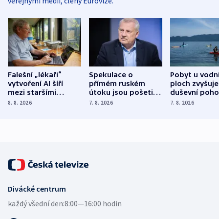
veřejnými médii, členy Eurovize.
Falešní „lékaři“
Spekulace o
Pobyt u vodn
vytvoření AI šíří
přímém ruském
ploch zvyšuje
mezi staršími
útoku jsou pošetilé,
duševní poho
Poláky nebezpečné
míní estonský
ukázala
8. 8. 2026
7. 8. 2026
7. 8. 2026
zdravotní rady
bezpečnostní
mezinárodní 
expert
Divácké centrum
každý všední den:
8:00—16:00 hodin