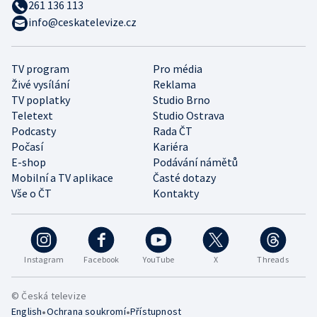
261 136 113
info@ceskatelevize.cz
TV program
Pro média
Živé vysílání
Reklama
TV poplatky
Studio Brno
Teletext
Studio Ostrava
Podcasty
Rada ČT
Počasí
Kariéra
E-shop
Podávání námětů
Mobilní a TV aplikace
Časté dotazy
Vše o ČT
Kontakty
Instagram
Facebook
YouTube
X
Threads
© Česká televize
•
•
English
Ochrana soukromí
Přístupnost