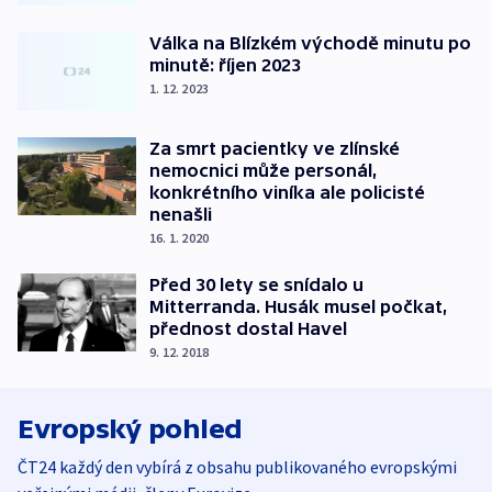
Válka na Blízkém východě minutu po
minutě: říjen 2023
1. 12. 2023
Za smrt pacientky ve zlínské
nemocnici může personál,
konkrétního viníka ale policisté
nenašli
16. 1. 2020
Před 30 lety se snídalo u
Mitterranda. Husák musel počkat,
přednost dostal Havel
9. 12. 2018
Evropský pohled
ČT24 každý den vybírá z obsahu publikovaného evropskými