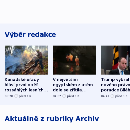
Výběr redakce
Kanadské úřady
V největším
Trump vybral
hlásí první oběť
egyptském zlatém
nového právn
rozsáhlých lesních
dole se zřítila
poradce Bílé
požárů
hornina, jeden
domu
06:20
před 1
h
04:02
před 1
h
04:41
před 1
h
člověk zemřel
Aktuálně z rubriky
Archiv