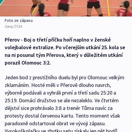
Foto ze zápasu
Zdroj:
ČT24
Přerov - Boj o třetí příčku hoří naplno v ženské
volejbalové extralize. Po včerejším utkání 25. kola se
na ni posunul tým Přerova, který v důležitém utkání
porazil Olomouc 3:2.
Jeden bod z prestižního duelu byl pro Olomouc velkým
zklamáním. Hosté měli v Přerově dlouho navrch,
výborně podávali a vyhráli první a třetí sadu 25:20 a
25:19. Domácí družstvo se ale nezaleklo. Ve čtvrtém
dějství sice prohrávalo 3:8 a trenér Tůma navíc za
protesty dostal červenou kartu. Tento moment však
paradoxně odstartoval obrat ve vývoji zápasu.
Vysokoškolačky ve zbytku setu získaly jen pět bodů.