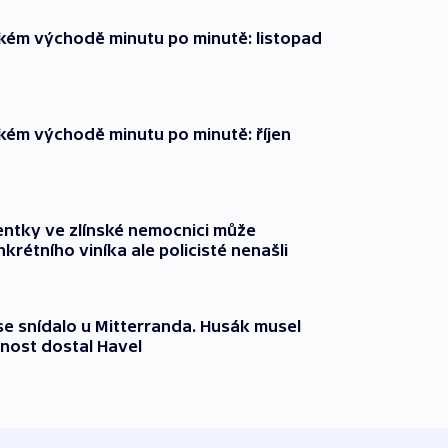
zkém východě minutu po minutě: listopad
zkém východě minutu po minutě: říjen
entky ve zlínské nemocnici může
krétního viníka ale policisté nenašli
 se snídalo u Mitterranda. Husák musel
nost dostal Havel