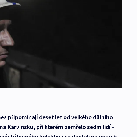
 dnes připomínají deset let od velkého důlního
na Karvinsku, při kterém zemřelo sedm lidí -
denáctičlenného kolektivu se dostali na povrch