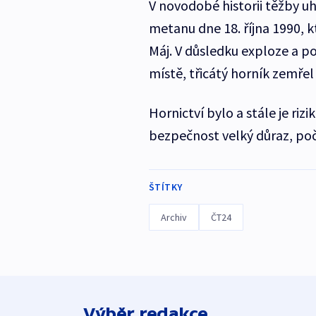
V novodobé historii těžby uh
metanu dne 18. října 1990, k
Máj. V důsledku exploze a p
místě, třicátý horník zemřel
Hornictví bylo a stále je r
bezpečnost velký důraz, poč
ŠTÍTKY
Archiv
ČT24
Výběr redakce