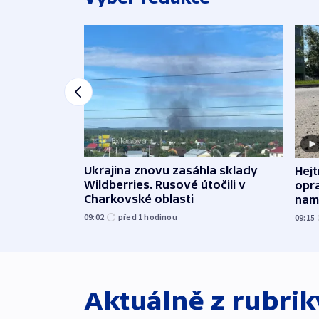
Ukrajina znovu zasáhla sklady
Hejt
Wildberries. Rusové útočili v
opra
Charkovské oblasti
namí
09:02
před 1
hodinou
09:15
Aktuálně z rubri