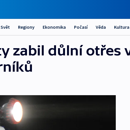
Svět
Regiony
Ekonomika
Počasí
Věda
Kultura
y zabil důlní otřes 
rníků