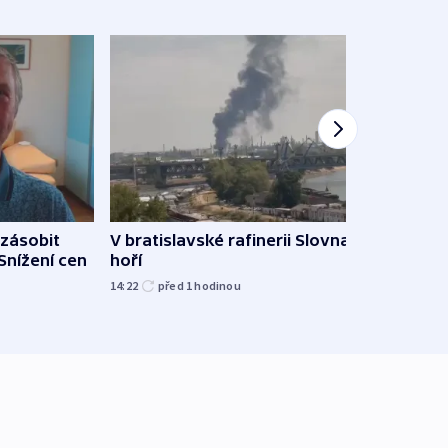
zásobit
V bratislavské rafinerii Slovnaft
Slove
 Snížení cen
hoří
tvrdí
14:22
před 1
hodinou
12:27