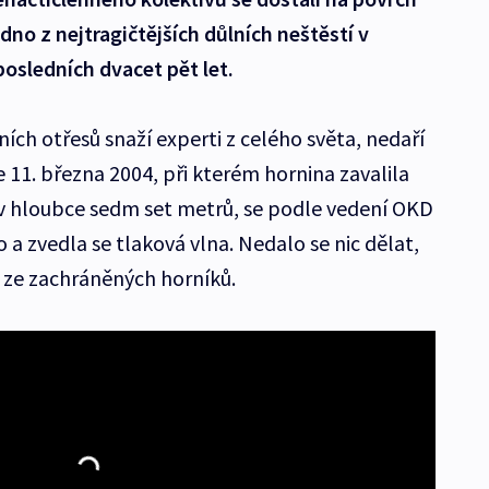
jedno z nejtragičtějších důlních neštěstí v
osledních dvacet pět let.
ních otřesů snaží experti z celého světa, nedaří
 11. března 2004, při kterém hornina zavalila
 v hloubce sedm set metrů, se podle vedení OKD
 a zvedla se tlaková vlna. Nedalo se nic dělat,
n ze zachráněných horníků.