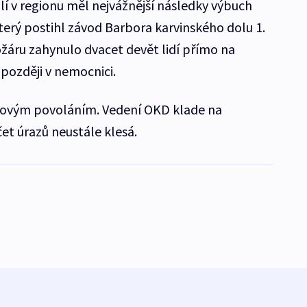
lí v regionu měl nejvážnější následky výbuch
terý postihl závod Barbora karvinského dolu 1.
ožáru zahynulo dvacet devět lidí přímo na
 později v nemocnici.
izikovým povoláním. Vedení OKD klade na
et úrazů neustále klesá.