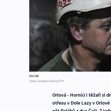
Horník
Zdroj:
Jaroslav Ožana/ČTK
Orlová - Horníci i těžaři si
otřesu v Dole Lazy v Orlové 
pět Poláků a dva Češi. Z je