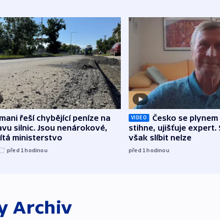
mani řeší chybějící peníze na
Česko se plynem 
VIDEO
vu silnic. Jsou nenárokové,
stihne, ujišťuje expert.
tá ministerstvo
však slíbit nelze
před 1
hodinou
před 1
hodinou
ky
Archiv