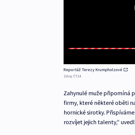
Reportáž Terezy Krumpholzové
Zdroj:
ČT24
Zahynulé muže připomíná p
firmy, které některé oběti n
hornické sirotky. Přispíváme
rozvíjet jejich talenty,“ uve