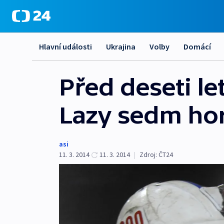
Hlavní události
Ukrajina
Volby
Domácí
Před deseti let
Lazy sedm ho
asi
11. 3. 2014
11. 3. 2014
|
Zdroj:
ČT24