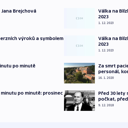
 Jana Brejchová
Válka na Blí
2023
1. 12. 2023
verzních výroků a symbolem
Válka na Blí
2023
1. 12. 2023
inutu po minutě
Za smrt paci
personál, kon
16. 1. 2020
 minutu po minutě: prosinec
Před 30 lety
počkat, před
9. 12. 2018