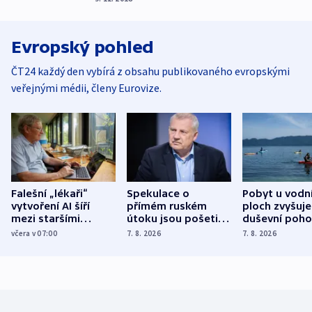
Evropský pohled
ČT24 každý den vybírá z obsahu publikovaného evropskými
veřejnými médii, členy Eurovize.
Falešní „lékaři“
Spekulace o
Pobyt u vodn
vytvoření AI šíří
přímém ruském
ploch zvyšuje
mezi staršími
útoku jsou pošetilé,
duševní poho
Poláky nebezpečné
míní estonský
ukázala
včera v 07:00
7. 8. 2026
7. 8. 2026
zdravotní rady
bezpečnostní
mezinárodní 
expert