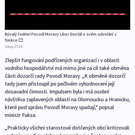
Bývalý ředitel Povodí Moravy Libor Dostál o svém odvolání z
funkce
Zdroj:
ČT24
Zlepšit fungování podřízených organizací i v oblasti
vodního hospodářství má mimo jiné za cíl také obměna
části dozorčí rady Povodí Moravy. „K obměně dozorčí
tady jsem přistoupil po pečlivém vyhodnocení její
dosavadní činnosti. Impulsem byla i má osobní
návštěva zaplavených oblastí na Olomoucku a Hranicku,
které pod správu Povodí Moravy spadají,“ popsal
ministr Fuksa.
„Prakticky všichni starostové dotčených obcí kritizovali