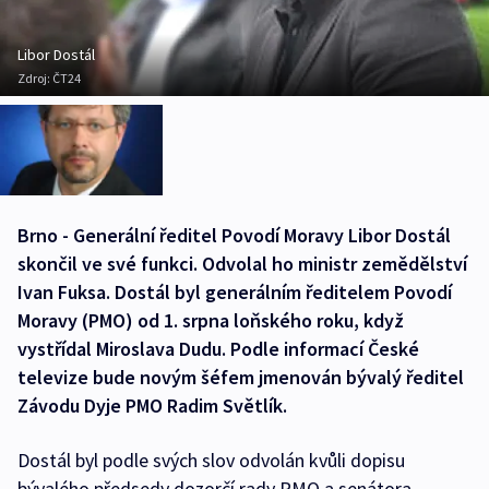
Libor Dostál
Zdroj:
ČT24
Brno - Generální ředitel Povodí Moravy Libor Dostál
skončil ve své funkci. Odvolal ho ministr zemědělství
Ivan Fuksa. Dostál byl generálním ředitelem Povodí
Moravy (PMO) od 1. srpna loňského roku, když
vystřídal Miroslava Dudu. Podle informací České
televize bude novým šéfem jmenován bývalý ředitel
Závodu Dyje PMO Radim Světlík.
Dostál byl podle svých slov odvolán kvůli dopisu
bývalého předsedy dozorčí rady PMO a senátora