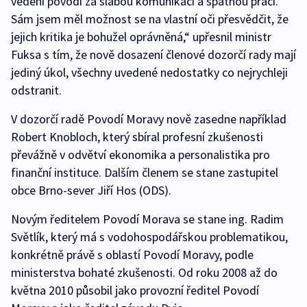
vedení povodí za slabou komunikaci a špatnou práci.
Sám jsem měl možnost se na vlastní oči přesvědčit, že
jejich kritika je bohužel oprávněná,“ upřesnil ministr
Fuksa s tím, že nově dosazení členové dozorčí rady mají
jediný úkol, všechny uvedené nedostatky co nejrychleji
odstranit.
V dozorčí radě Povodí Moravy nově zasedne například
Robert Knobloch, který sbíral profesní zkušenosti
převážně v odvětví ekonomika a personalistika pro
finanční instituce. Dalším členem se stane zastupitel
obce Brno-sever Jiří Hos (ODS).
Novým ředitelem Povodí Morava se stane ing. Radim
Světlík, který má s vodohospodářskou problematikou,
konkrétně právě s oblastí Povodí Moravy, podle
ministerstva bohaté zkušenosti. Od roku 2008 až do
května 2010 působil jako provozní ředitel Povodí