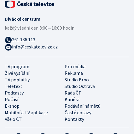
Divácké centrum
každý všední den:
8:00—16:00 hodin
261 136 113
info@ceskatelevize.cz
TV program
Pro média
Živé vysílání
Reklama
TV poplatky
Studio Brno
Teletext
Studio Ostrava
Podcasty
Rada ČT
Počasí
Kariéra
E-shop
Podávání námětů
Mobilní a TV aplikace
Časté dotazy
Vše o ČT
Kontakty