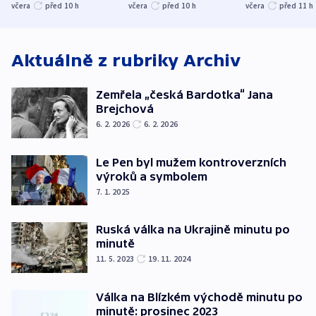
společenskou
ministra
explodoval k
včera
před 10
h
včera
před 10
h
včera
před 11
h
atmosféru
spravedlnosti
od plynovod
Aktuálně z rubriky
Archiv
Zemřela „česká Bardotka“ Jana
Brejchová
6. 2. 2026
6. 2. 2026
Le Pen byl mužem kontroverzních
výroků a symbolem
7. 1. 2025
Ruská válka na Ukrajině minutu po
minutě
11. 5. 2023
19. 11. 2024
Válka na Blízkém východě minutu po
minutě: prosinec 2023