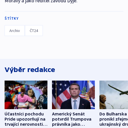
Moravy a jako ředitel závodu Dyje.
ŠTÍTKY
Archiv
ČT24
Výběr redakce
Účastníci pochodu
Americký Senát
Do Bulharska
Pride upozorňují na
potvrdil Trumpova
pronikl zřejm
trvající nerovnosti i
právníka jako
ukrajinský dr