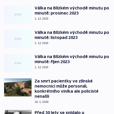
Válka na Blízkém východě minutu po
minutě: prosinec 2023
1. 12. 2023
Válka na Blízkém východě minutu po
minutě: listopad 2023
1. 12. 2023
Válka na Blízkém východě minutu po
minutě: říjen 2023
1. 12. 2023
Za smrt pacientky ve zlínské
nemocnici může personál,
konkrétního viníka ale policisté
nenašli
16. 1. 2020
Před 30 lety se snídalo u