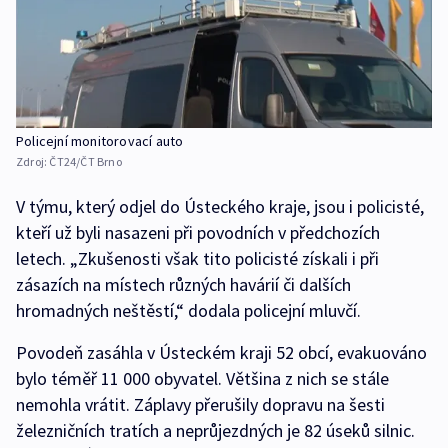
Policejní monitorovací auto
Zdroj:
ČT24/ČT Brno
V týmu, který odjel do Ústeckého kraje, jsou i policisté,
kteří už byli nasazeni při povodních v předchozích
letech. „Zkušenosti však tito policisté získali i při
zásazích na místech různých havárií či dalších
hromadných neštěstí,“ dodala policejní mluvčí.
Povodeň zasáhla v Ústeckém kraji 52 obcí, evakuováno
bylo téměř 11 000 obyvatel. Většina z nich se stále
nemohla vrátit. Záplavy přerušily dopravu na šesti
železničních tratích a neprůjezdných je 82 úseků silnic.