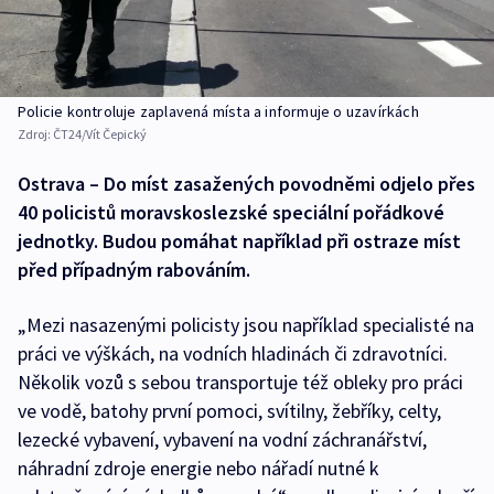
Policie kontroluje zaplavená místa a informuje o uzavírkách
Zdroj:
ČT24/Vít Čepický
Ostrava – Do míst zasažených povodněmi odjelo přes
40 policistů moravskoslezské speciální pořádkové
jednotky. Budou pomáhat například při ostraze míst
před případným rabováním.
„Mezi nasazenými policisty jsou například specialisté na
práci ve výškách, na vodních hladinách či zdravotníci.
Několik vozů s sebou transportuje též obleky pro práci
ve vodě, batohy první pomoci, svítilny, žebříky, celty,
lezecké vybavení, vybavení na vodní záchranářství,
náhradní zdroje energie nebo nářadí nutné k