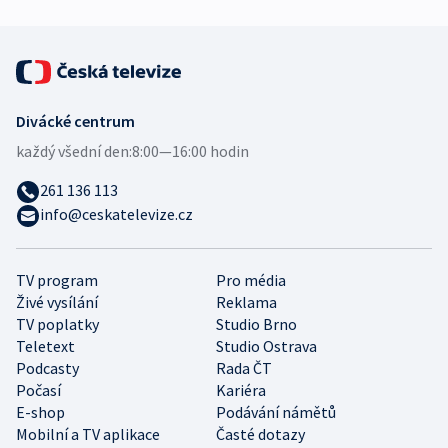
Divácké centrum
každý všední den:
8:00—16:00 hodin
261 136 113
info@ceskatelevize.cz
TV program
Pro média
Živé vysílání
Reklama
TV poplatky
Studio Brno
Teletext
Studio Ostrava
Podcasty
Rada ČT
Počasí
Kariéra
E-shop
Podávání námětů
Mobilní a TV aplikace
Časté dotazy