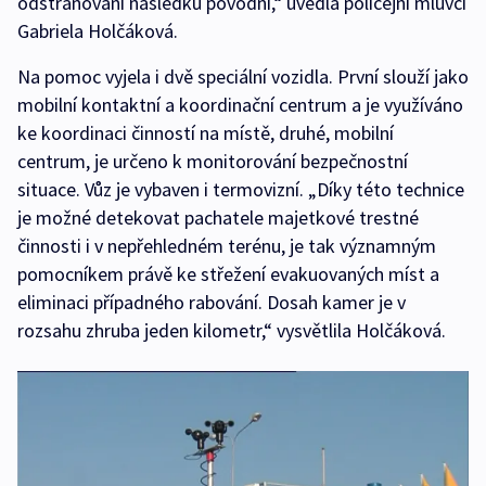
odstraňování následků povodní,“ uvedla policejní mluvčí
Gabriela Holčáková.
Na pomoc vyjela i dvě speciální vozidla. První slouží jako
mobilní kontaktní a koordinační centrum a je využíváno
ke koordinaci činností na místě, druhé, mobilní
centrum, je určeno k monitorování bezpečnostní
situace. Vůz je vybaven i termovizní. „Díky této technice
je možné detekovat pachatele majetkové trestné
činnosti i v nepřehledném terénu, je tak významným
pomocníkem právě ke střežení evakuovaných míst a
eliminaci případného rabování. Dosah kamer je v
rozsahu zhruba jeden kilometr,“ vysvětlila Holčáková.