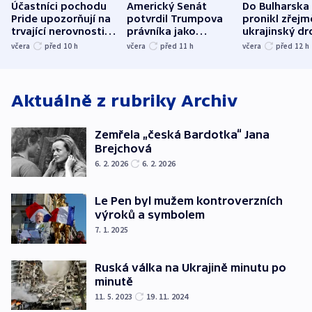
Účastníci pochodu
Americký Senát
Do Bulharska
Pride upozorňují na
potvrdil Trumpova
pronikl zřejm
trvající nerovnosti i
právníka jako
ukrajinský dr
společenskou
ministra
explodoval k
včera
před 10
h
včera
před 11
h
včera
před 12
h
atmosféru
spravedlnosti
od plynovod
Aktuálně z rubriky
Archiv
Zemřela „česká Bardotka“ Jana
Brejchová
6. 2. 2026
6. 2. 2026
Le Pen byl mužem kontroverzních
výroků a symbolem
7. 1. 2025
Ruská válka na Ukrajině minutu po
minutě
11. 5. 2023
19. 11. 2024