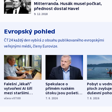
Mitterranda. Husák musel počkat,
přednost dostal Havel
9. 12. 2018
Evropský pohled
ČT24 každý den vybírá z obsahu publikovaného evropskými
veřejnými médii, členy Eurovize.
Falešní „lékaři“
Spekulace o
Pobyt u vodn
vytvoření AI šíří
přímém ruském
ploch zvyšuje
mezi staršími
útoku jsou pošetilé,
duševní poho
Poláky nebezpečné
míní estonský
ukázala
včera v 07:00
7. 8. 2026
7. 8. 2026
zdravotní rady
bezpečnostní
mezinárodní 
expert