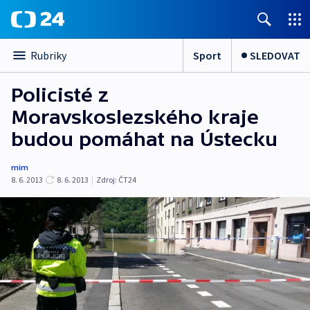
Sport
SLEDOVAT
Rubriky
Policisté z
Moravskoslezského kraje
budou pomáhat na Ústecku
mim
8. 6. 2013
8. 6. 2013
|
Zdroj:
ČT24