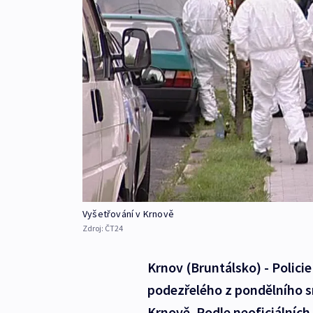
Vyšetřování v Krnově
Zdroj:
ČT24
Krnov (Bruntálsko) - Polici
podezřelého z pondělního s
Krnově. Podle neoficiálních