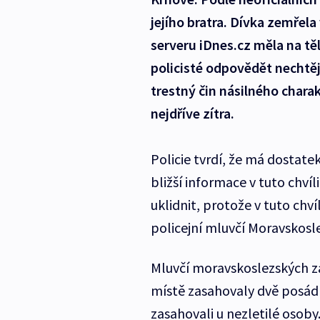
jejího bratra. Dívka zemřel
serveru iDnes.cz měla na tě
policisté odpovědět nechtějí
trestný čin násilného charak
nejdříve zítra.
Policie tvrdí, že má dostate
bližší informace v tuto chví
uklidnit, protože v tuto ch
policejní mluvčí Moravskosl
Mluvčí moravskoslezských z
místě zasahovaly dvě posádk
zasahovali u nezletilé osoby