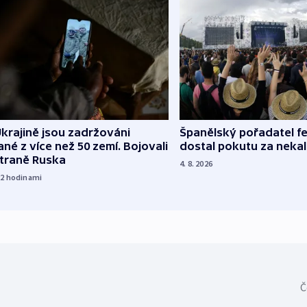
Španělský pořadatel fe
krajině jsou zadržováni
dostal pokutu za nekal
né z více než 50 zemí. Bojovali
straně Ruska
4. 8. 2026
22
hodinami
Č