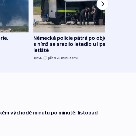
rie.
Německá policie pátrá po objektu,
Prům
s nímž se srazilo letadlo u lipského
vzros
letiště
10:10
10:56
před 26
minutami
zkém východě minutu po minutě: listopad