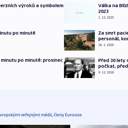
verzních výroků a symbolem
Válka na Blí
2023
1. 12. 2023
inutu po minutě
Za smrt paci
personál, kon
16. 1. 2020
 minutu po minutě: prosinec
Před 30 lety
počkat, před
9. 12. 2018
vropskými veřejnými médii, členy Eurovize.