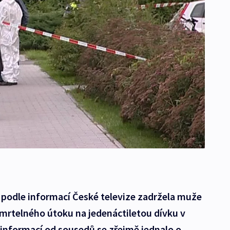
e podle informací České televize zadržela muže
mrtelného útoku na jedenáctiletou dívku v
 informací od sousedů se zřejmě jednalo o