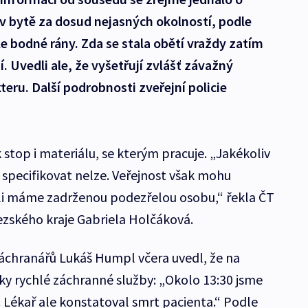
a v bytě za dosud nejasných okolností, podle
le bodné rány. Zda se stala obětí vraždy zatím
. Uvedli ale, že vyšetřují zvlášť závažný
teru. Další podrobnosti zveřejní policie
k stop i materiálu, se kterým pracuje. „Jakékoliv
li specifikovat nelze. Veřejnost však mohu
víli máme zadrženou podezřelou osobu,“ řekla ČT
ezského kraje Gabriela Holčáková.
áchranářů Lukáš Humpl včera uvedl, že na
y rychlé záchranné služby: „Okolo 13:30 jsme
. Lékař ale konstatoval smrt pacienta.“ Podle