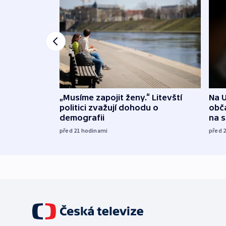
„Musíme zapojit ženy.“ Litevští
Na U
politici zvažují dohodu o
obča
demografii
na 
před 21
hodinami
před 