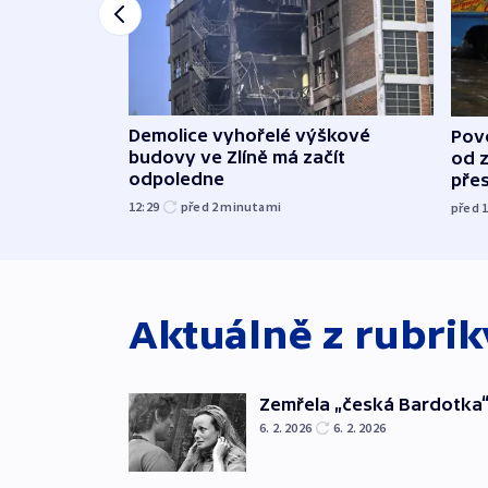
Demolice vyhořelé výškové
Povo
budovy ve Zlíně má začít
od 
odpoledne
přes
12:29
před 2
minutami
před 
Aktuálně z rubri
Zemřela „česká Bardotka“
6. 2. 2026
6. 2. 2026