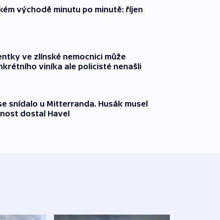
zkém východě minutu po minutě: říjen
entky ve zlínské nemocnici může
krétního viníka ale policisté nenašli
 se snídalo u Mitterranda. Husák musel
nost dostal Havel