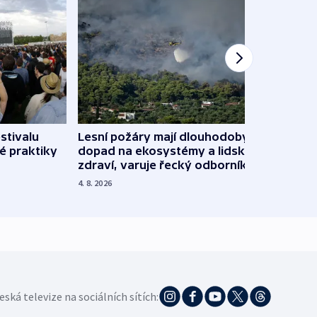
stivalu
Lesní požáry mají dlouhodobý
Ukraj
é praktiky
dopad na ekosystémy a lidské
Franc
zdraví, varuje řecký odborník
požá
4. 8. 2026
3. 8. 20
eská televize na sociálních sítích: