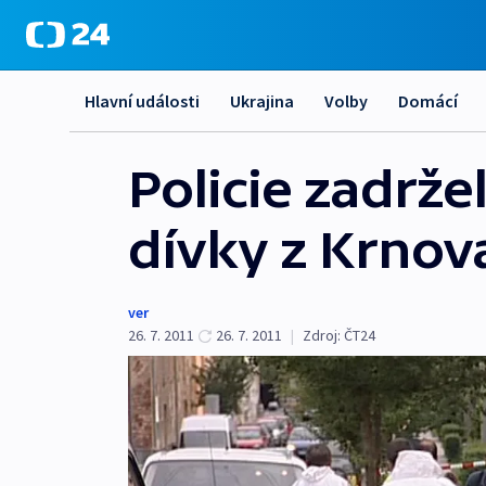
Hlavní události
Ukrajina
Volby
Domácí
Policie zadrž
dívky z Krnov
ver
26. 7. 2011
26. 7. 2011
|
Zdroj:
ČT24