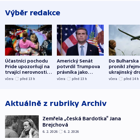
Výběr redakce
Účastníci pochodu
Americký Senát
Do Bulharska
Pride upozorňují na
potvrdil Trumpova
pronikl zřejm
trvající nerovnosti i
právníka jako
ukrajinský dr
společenskou
ministra
explodoval k
včera
před 13
h
včera
před 13
h
včera
před 14
h
atmosféru
spravedlnosti
od plynovod
Aktuálně z rubriky
Archiv
Zemřela „česká Bardotka“ Jana
Brejchová
6. 2. 2026
6. 2. 2026