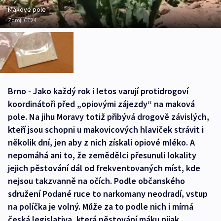
Makové pole
Zdroj:
ČT24
Brno - Jako každý rok i letos varují protidrogoví
koordinátoři před „opiovými zájezdy“ na maková
pole. Na jihu Moravy totiž přibývá drogově závislých,
kteří jsou schopni u makovicových hlaviček strávit i
několik dní, jen aby z nich získali opiové mléko. A
nepomáhá ani to, že zemědělci přesunuli lokality
jejich pěstování dál od frekventovaných míst, kde
nejsou takzvanně na očích. Podle občanského
sdružení Podané ruce to narkomany neodradí, vstup
na políčka je volný. Může za to podle nich i mírná
česká legislativa, která pěstování máku nijak