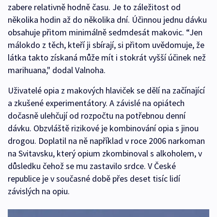
zabere relativně hodně času. Je to záležitost od
několika hodin až do několika dní. Účinnou jednu dávku
obsahuje přitom minimálně sedmdesát makovic. “Jen
málokdo z těch, kteří ji sbírají, si přitom uvědomuje, že
látka takto získaná může mít i stokrát vyšší účinek než
marihuana," dodal Valnoha.
Uživatelé opia z makových hlaviček se dělí na začínající
a zkušené experimentátory. A závislé na opiátech
dočasně ulehčují od rozpočtu na potřebnou denní
dávku. Obzvláště rizikové je kombinování opia s jinou
drogou. Doplatil na ně například v roce 2006 narkoman
na Svitavsku, který opium zkombinoval s alkoholem, v
důsledku čehož se mu zastavilo srdce. V České
republice je v současné době přes deset tisíc lidí
závislých na opiu.