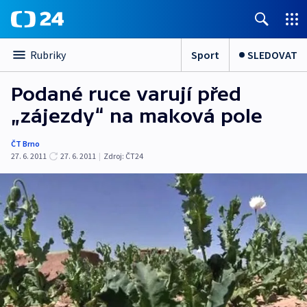
Sport
SLEDOVAT
Rubriky
Podané ruce varují před
„zájezdy“ na maková pole
ČT Brno
27. 6. 2011
27. 6. 2011
|
Zdroj:
ČT24