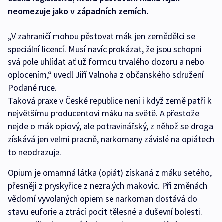
neomezuje jako v západních zemích.
„V zahraničí mohou pěstovat mák jen zemědělci se
speciální licencí. Musí navíc prokázat, že jsou schopni
svá pole uhlídat ať už formou trvalého dozoru a nebo
oplocením,“ uvedl Jiří Valnoha z občanského sdružení
Podané ruce.
Taková praxe v České republice není i když země patří k
největšímu producentovi máku na světě. A přestože
nejde o mák opiový, ale potravinářský, z něhož se droga
získává jen velmi pracně, narkomany závislé na opiátech
to neodrazuje.
Opium je omamná látka (opiát) získaná z máku setého,
přesněji z pryskyřice z nezralých makovic. Při změnách
vědomí vyvolaných opiem se narkoman dostává do
stavu euforie a ztrácí pocit tělesné a duševní bolesti.