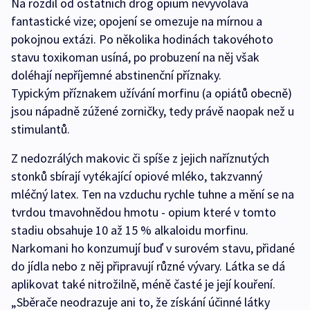
Na rozdíl od ostatních drog opium nevyvolává
fantastické vize; opojení se omezuje na mírnou a
pokojnou extázi. Po několika hodinách takovéhoto
stavu toxikoman usíná, po probuzení na něj však
doléhají nepříjemné abstinenční příznaky.
Typickým příznakem užívání morfinu (a opiátů obecně)
jsou nápadně zúžené zorničky, tedy právě naopak než u
stimulantů.
Z nedozrálých makovic či spíše z jejich naříznutých
stonků sbírají vytékající opiové mléko, takzvanný
mléčný latex. Ten na vzduchu rychle tuhne a mění se na
tvrdou tmavohnědou hmotu - opium které v tomto
stadiu obsahuje 10 až 15 % alkaloidu morfinu.
Narkomani ho konzumují buď v surovém stavu, přidané
do jídla nebo z něj připravují různé vývary. Látka se dá
aplikovat také nitrožilně, méně časté je její kouření.
„Sběrače neodrazuje ani to, že získání účinné látky