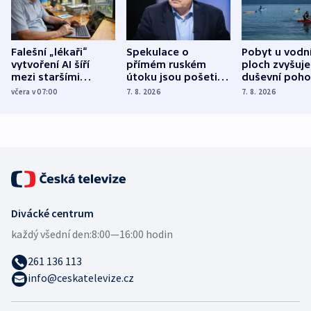
Falešní „lékaři“
Spekulace o
Pobyt u vodn
vytvoření AI šíří
přímém ruském
ploch zvyšuje
mezi staršími
útoku jsou pošetilé,
duševní poho
Poláky nebezpečné
míní estonský
ukázala
včera v 07:00
7. 8. 2026
7. 8. 2026
zdravotní rady
bezpečnostní
mezinárodní 
expert
Divácké centrum
každý všední den:
8:00—16:00 hodin
261 136 113
info@ceskatelevize.cz