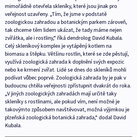
mimořádně otevřela skleníky, které jsou jinak pro
veřejnost uzavřeny. „Tím, že jsme v podstatě
zoologickou zahradou a botanickým parkem zároveň,
tak chceme těm lidem ukázat, že tady máme nejen
zvířátka, ale i rostliny,“ říká dendrolog David Kubala.
Celý skleníkový komplex je vytápěný kotlem na
biomasu a štěpku. Většinu rostlin, které se zde pěstují,
využívá zoologická zahrada k doplnění svých expozic
nebo ke krmení zvířat. Lidé se dnes do skleníků mohli
podívat vůbec poprvé. Zoologická zahrada by je pak v
budoucnu chtěla veřejnosti zpřístupnit dvakrát do roka.
„V jiných zoologických zahradách mají určitě taky
skleníky s rostlinami, ale pokud vím, není možné je
takovýmto způsobem navštěvovat, možná výjimkou je
plzeňská zoologická botanická zahrada,“ dodal David
Kubala.