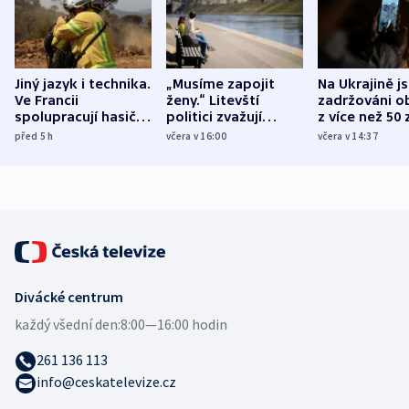
Jiný jazyk i technika.
„Musíme zapojit
Na Ukrajině j
Ve Francii
ženy.“ Litevští
zadržováni o
spolupracují hasiči z
politici zvažují
z více než 50 
různých zemí
dohodu o
Bojovali na s
před 5
h
včera v 16:00
včera v 14:37
demografii
Ruska
Divácké centrum
každý všední den:
8:00—16:00 hodin
261 136 113
info@ceskatelevize.cz