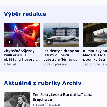
Výběr redakce
Zbytečné výjezdy
Incidenty s drony na
Klimatický b
kvůli eCallu a
letišti v Lipsku
Maďarů. Lidé 
obtěžující hovory
vyšetřuje Německo
podniky šetří
zdržují záchranáře
jako úmyslný pokus
omezuje se d
Právě teď
10:56
před 26
m
12:08
před 32
o způsobení
i svícení
exploze
Aktuálně z rubriky
Archiv
Zemřela „česká Bardotka“ Jana
Brejchová
6. 2. 2026
6. 2. 2026