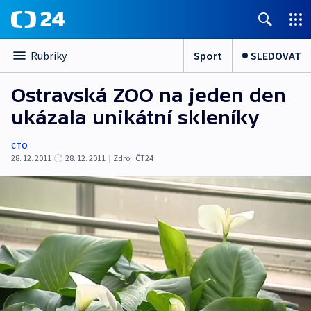
Sport
SLEDOVAT
Rubriky
Ostravská ZOO na jeden den
ukázala unikátní skleníky
CTO
28. 12. 2011
28. 12. 2011
|
Zdroj:
ČT24