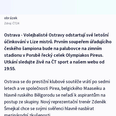
obrázek
Zdroj:
ČT24
Ostrava - Volejbalisté Ostravy odstartují své letošní
účinkování v Lize mistrů. Prvním soupeřem úřadujícího
českého šampiona bude na palubovce na zimním
stadionu v Porubě řecký celek Olympiakos Pireus.
Utkání sledujte živě na ČT sport a našem webu od
19:55.
Ostrava se do prestižní klubové soutěže vrátí po sedmi
letech a ve společnosti Pirea, belgického Maaseiku a
hlavně ruského Bělgorodu se neřadí k aspirantům na
postup ze skupiny. Nový reprezentační trenér Zdeněk
Šmejkal chce se svými svěřenci hlavně nasbírat
mezinárodní zkušenosti.