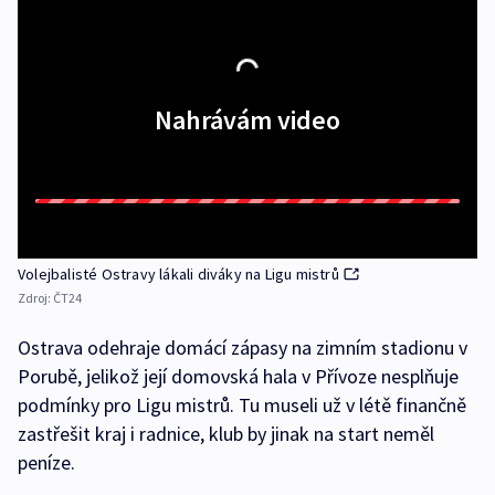
Nahrávám video
Volejbalisté Ostravy lákali diváky na Ligu mistrů
Zdroj:
ČT24
Ostrava odehraje domácí zápasy na zimním stadionu v
Porubě, jelikož její domovská hala v Přívoze nesplňuje
podmínky pro Ligu mistrů. Tu museli už v létě finančně
zastřešit kraj i radnice, klub by jinak na start neměl
peníze.