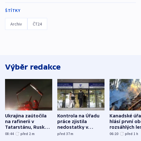
ŠTÍTKY
Archiv
ČT24
Výběr redakce
Ukrajina zaútočila
Kontrola na Úřadu
Kanadské úř
na rafinerii v
práce zjistila
hlásí první o
Tatarstánu, Rusko
nedostatky v
rozsáhlých le
udeřilo na Sumy a
účetnictví za 5,6
požárů
08:44
před 2
m
před 37
m
06:20
před 1
h
Oděsu
miliardy