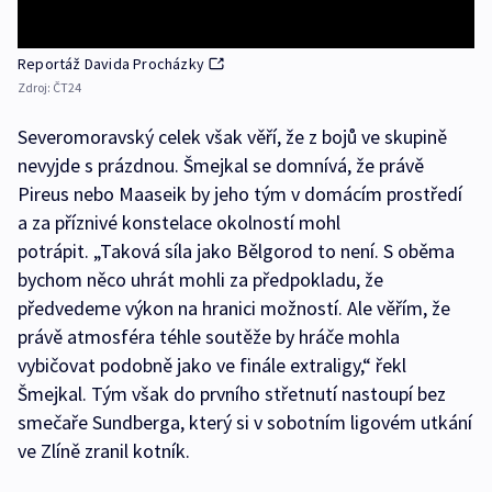
Reportáž Davida Procházky
Zdroj:
ČT24
Severomoravský celek však věří, že z bojů ve skupině
nevyjde s prázdnou. Šmejkal se domnívá, že právě
Pireus nebo Maaseik by jeho tým v domácím prostředí
a za příznivé konstelace okolností mohl
potrápit. „Taková síla jako Bělgorod to není. S oběma
bychom něco uhrát mohli za předpokladu, že
předvedeme výkon na hranici možností. Ale věřím, že
právě atmosféra téhle soutěže by hráče mohla
vybičovat podobně jako ve finále extraligy,“ řekl
Šmejkal. Tým však do prvního střetnutí nastoupí bez
smečaře Sundberga, který si v sobotním ligovém utkání
ve Zlíně zranil kotník.