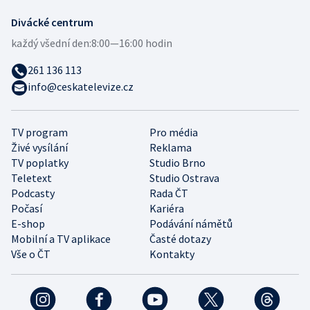
Divácké centrum
každý všední den:
8:00—16:00 hodin
261 136 113
info@ceskatelevize.cz
TV program
Pro média
Živé vysílání
Reklama
TV poplatky
Studio Brno
Teletext
Studio Ostrava
Podcasty
Rada ČT
Počasí
Kariéra
E-shop
Podávání námětů
Mobilní a TV aplikace
Časté dotazy
Vše o ČT
Kontakty