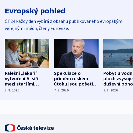
Evropský pohled
ČT24 každý den vybírá z obsahu publikovaného evropskými
veřejnými médii, členy Eurovize.
Falešní „lékaři“
Spekulace o
Pobyt u vodn
vytvoření AI šíří
přímém ruském
ploch zvyšuje
mezi staršími
útoku jsou pošetilé,
duševní poho
Poláky nebezpečné
míní estonský
ukázala
8. 8. 2026
7. 8. 2026
7. 8. 2026
zdravotní rady
bezpečnostní
mezinárodní 
expert