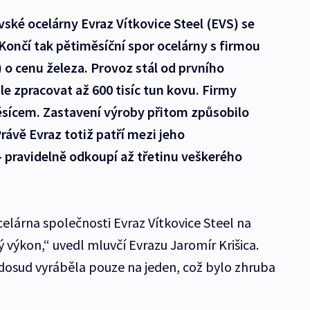
vské ocelárny Evraz Vítkovice Steel (EVS) se
 Končí tak pětiměsíční spor ocelárny s firmou
 o cenu železa. Provoz stál od prvního
le zpracovat až 600 tisíc tun kovu. Firmy
ěsícem. Zastavení výroby přitom způsobilo
rávě Evraz totiž patří mezi jeho
 pravidelně odkoupí až třetinu veškerého
elárna společnosti Evraz Vítkovice Steel na
 výkon,“ uvedl mluvčí Evrazu Jaromír Krišica.
 dosud vyráběla pouze na jeden, což bylo zhruba