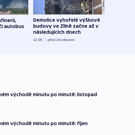
Demolice vyhořelé výškové
finerii,
Za d
budovy ve Zlíně začne až v
 či autobus
Tech
následujících dnech
soud
12:29
před 2
hodinami
15:19
zkém východě minutu po minutě: listopad
zkém východě minutu po minutě: říjen