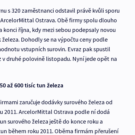
nu s 320 zaměstnanci odstavil právě kvůli sporu
ArcelorMittal Ostrava. Obě firmy spolu dlouho
na konci října, kdy mezi sebou podepsaly novou
železa. Dohodly se na výpočtu ceny podle
hodnotu vstupních surovin. Evraz pak spustil
 v druhé polovině listopadu. Nyní jede opět na
0 až 600 tisíc tun železa
rmami zaručuje dodávky surového železa od
u 2011. ArcelorMittal Ostrava podle ní dodá
 tun surového železa ještě do konce roku a
síc tun během roku 2011. Oběma firmám přerušení