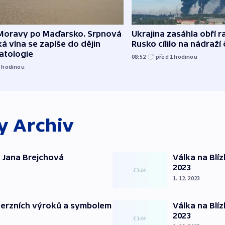
Moravy po Maďarsko. Srpnová
Ukrajina zasáhla obří ra
á vlna se zapíše do dějin
Rusko cílilo na nádraží
atologie
08:52
před 1
hodinou
1
hodinou
ky
Archiv
 Jana Brejchová
Válka na Blí
2023
1. 12. 2023
verzních výroků a symbolem
Válka na Blí
2023