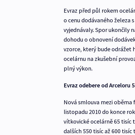
Evraz před půl rokem ocelár
o cenu dodávaného železa s 
vyjednávaly. Spor ukončily 
dohodu o obnovení dodávek 
vzorce, který bude odrážet 
ocelárnu na zkušební provoz
plný výkon.
Evraz odebere od Arceloru 55
Nová smlouva mezi oběma fi
listopadu 2010 do konce rok
vítkovické ocelárně 65 tisíc
dalších 550 tisíc až 600 ti