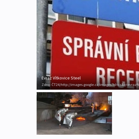
Evraz Vítkovice Steel
Zdroj:
ČT24/http://images.google.cz/images?hl=cs&q=evra