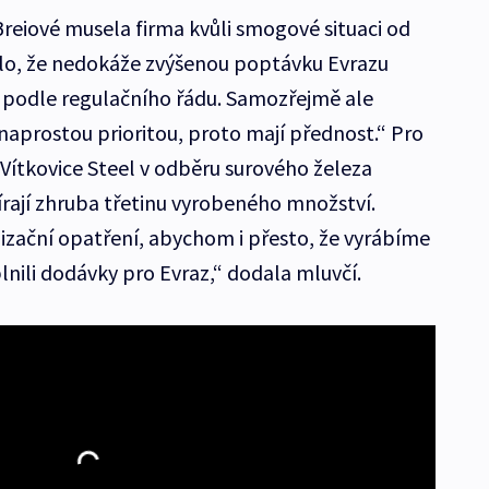
Breiové musela firma kvůli smogové situaci od
ilo, že nedokáže zvýšenou poptávku Evrazu
 podle regulačního řádu. Samozřejmě ale
naprostou prioritou, proto mají přednost.“ Pro
 Vítkovice Steel v odběru surového železa
rají zhruba třetinu vyrobeného množství.
izační opatření, abychom i přesto, že vyrábíme
lnili dodávky pro Evraz,“ dodala mluvčí.