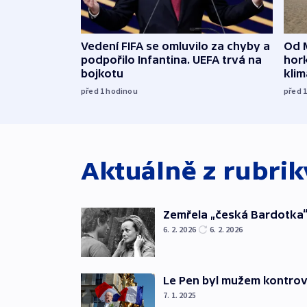
Vedení FIFA se omluvilo za chyby a
Od 
podpořilo Infantina. UEFA trvá na
hork
bojkotu
klim
před 1
hodinou
před 
Aktuálně z rubri
Zemřela „česká Bardotka“
6. 2. 2026
6. 2. 2026
Le Pen byl mužem kontro
7. 1. 2025