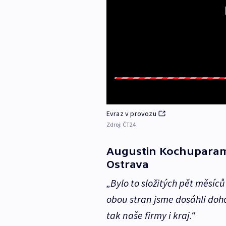
Evraz v provozu
Zdroj:
ČT24
Augustin Kochuparampi
Ostrava
„Bylo to složitých pět měsíc
obou stran jsme dosáhli doho
tak naše firmy i kraj.“