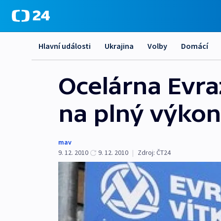
Hlavní události
Ukrajina
Volby
Domácí
Ocelárna Evraz
na plný výkon
mav
9. 12. 2010
9. 12. 2010
|
Zdroj:
ČT24