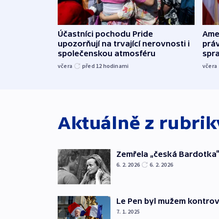
Účastníci pochodu Pride
Ame
upozorňují na trvající nerovnosti i
práv
společenskou atmosféru
spr
včera
před 12
hodinami
včera
Aktuálně z rubri
Zemřela „česká Bardotka“
6. 2. 2026
6. 2. 2026
Le Pen byl mužem kontro
7. 1. 2025