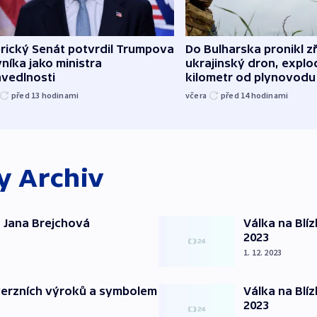
rický Senát potvrdil Trumpova
Do Bulharska pronikl z
níka jako ministra
ukrajinský dron, explo
avedlnosti
kilometr od plynovodu
před 13
hodinami
včera
před 14
hodinami
ky
Archiv
 Jana Brejchová
Válka na Blí
2023
1. 12. 2023
verzních výroků a symbolem
Válka na Blí
2023