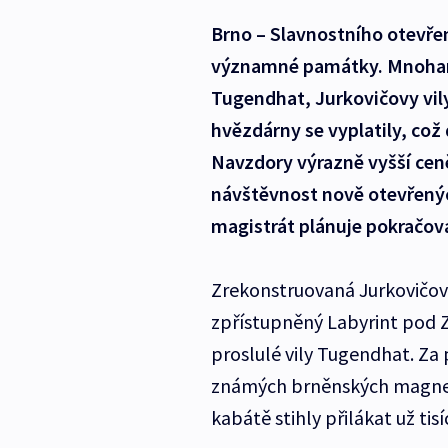
Brno – Slavnostního otevřen
významné památky. Mnohami
Tugendhat, Jurkovičovy vil
hvězdárny se vyplatily, co
Navzdory výrazně vyšší ceně 
návštěvnost nově otevřenýc
magistrát plánuje pokračova
Zrekonstruovaná Jurkovičov
zpřístupněný Labyrint pod Z
proslulé vily Tugendhat. Za 
známých brněnských magnet
kabátě stihly přilákat už tis