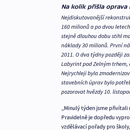
Na kolik přišla oprav
Nejdiskutovanější rekonstru
160 milionů a po dvou letech
stejně dlouhou dobu stihl ma
náklady 30 milionů. První ná
2011. O dva týdny později zah
Labyrint pod Zelným trhem, d
Nejrychleji byla zmodernizo
stavebních úprav bylo potře
pozorovat hvězdy 10. listopa
„Minulý týden jsme přivítali
Pravidelně je dopředu vypro
vzdělávací pořady pro školy,