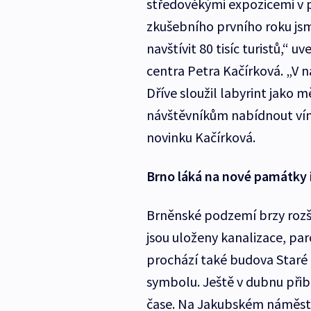
středověkými expozicemi v 
zkušebního prvního roku jsm
navštívit 80 tisíc turistů,“ 
centra Petra Kačírková. „V 
Dříve sloužil labyrint jako 
návštěvníkům nabídnout vín
novinku Kačírková.
Brno láká na nové památky i
Brněnské podzemí brzy rozšíř
jsou uloženy kanalizace, pa
prochází také budova Staré
symbolu. Ještě v dubnu přib
čase. Na Jakubském náměstí 