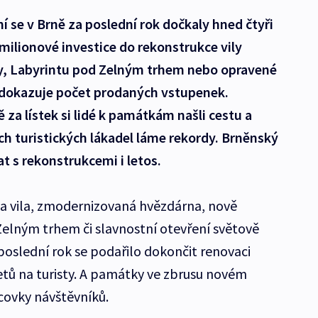
í se v Brně za poslední rok dočkaly hned čtyři
lionové investice do rekonstrukce vily
y, Labyrintu pod Zelným trhem nebo opravené
ž dokazuje počet prodaných vstupenek.
za lístek si lidé k památkám našli cestu a
h turistických lákadel láme rekordy. Brněnský
t s rekonstrukcemi i letos.
a vila, zmodernizovaná hvězdárna, nově
elným trhem či slavnostní otevření světově
poslední rok se podařilo dokončit renovaci
ů na turisty. A památky ve zbrusu novém
ícovky návštěvníků.