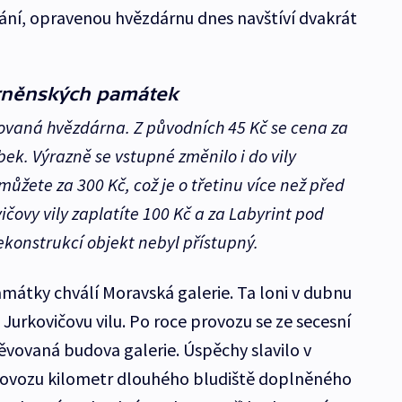
ání, opravenou hvězdárnu dnes navštíví dvakrát
brněnských památek
ovaná hvězdárna. Z původních 45 Kč se cena za
bek. Výrazně se vstupné změnilo i do vily
ůžete za 300 Kč, což je o třetinu více než před
čovy vily zaplatíte 100 Kč a za Labyrint pod
konstrukcí objekt nebyl přístupný.
mátky chválí Moravská galerie. Ta loni v dubnu
Jurkovičovu vilu. Po roce provozu se ze secesní
ěvovaná budova galerie. Úspěchy slavilo v
rovozu kilometr dlouhého bludiště doplněného