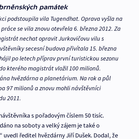
a brněnských památek
kci podstoupila vila Tugendhat. Oprava vyšla na
 práce se vila znovu otevřela 6. března 2012. Za
gistrát nechat opravit Jurkovičovu vilu s
vštěvníky secesní budova přivítala 15. března
ájil po letech příprav první turistickou sezonu
o kterého magistrát vložil 100 milionů.
vána hvězdárna a planetárium. Na rok a půl
ba 97 milionů a znovu mohli návštěvníci
du 2011.
 návštěvníka s pořadovým číslem 50 tisíc.
dáno na soboty a velký zájem je také o
“ uvedl ředitel hvězdárny Jiří Dušek. Dodal, že