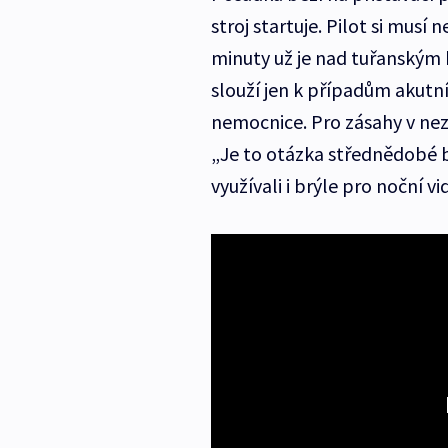
stroj startuje. Pilot si musí
minuty už je nad tuřanským
slouží jen k případům akutn
nemocnice. Pro zásahy v n
„Je to otázka střednědobé 
využívali i brýle pro noční vi