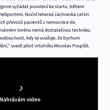
 nejprve vyžádat povolení ke startu, během
 heliportem. Noční letecká záchranka zatím
ích převozů pacientů z nemocnice do
eznámém terénu nemá dostatečnou techniku.
budoucnosti, kdy se uvažuje, že bychom
dění,“ uvedl pilot vrtulníku Miroslav Pospíšil.
Nahrávám video