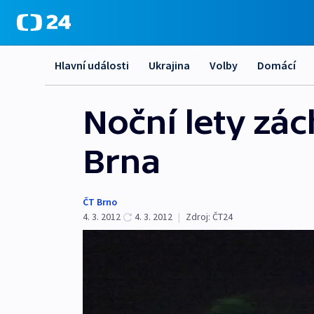
Hlavní události
Ukrajina
Volby
Domácí
Noční lety zác
Brna
ČT Brno
4. 3. 2012
4. 3. 2012
|
Zdroj:
ČT24