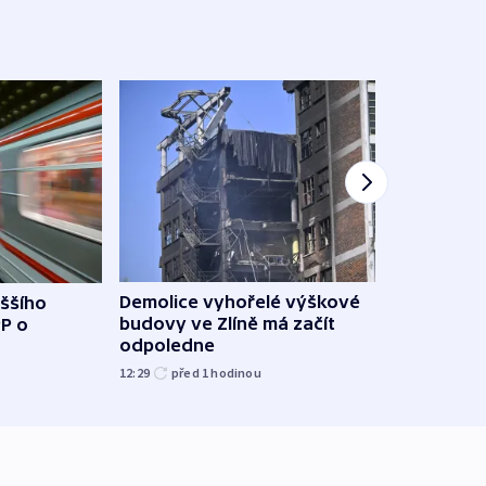
Demolice vyhořelé výškové
yššího
Povod
budovy ve Zlíně má začít
PP o
od z
odpoledne
přes 
12:29
před 1
hodinou
před 1