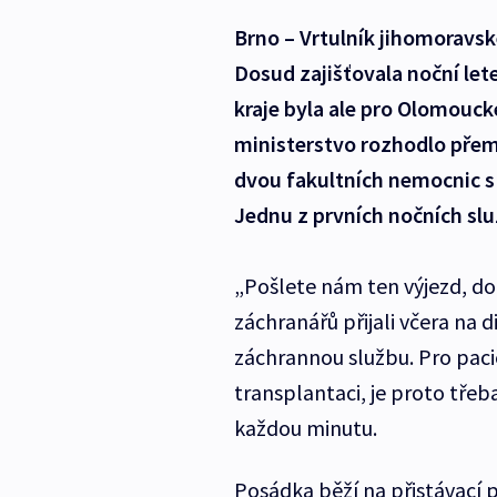
Brno – Vrtulník jihomoravsk
Dosud zajišťovala noční let
kraje byla ale pro Olomouck
ministerstvo rozhodlo přemí
dvou fakultních nemocnic 
Jednu z prvních nočních slu
„Pošlete nám ten výjezd, do
záchranářů přijali včera na 
záchrannou službu. Pro pacie
transplantaci, je proto třeba
každou minutu.
Posádka běží na přistávací p