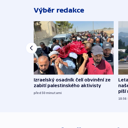
Výběr redakce
Izraelský osadník čelí obvinění ze
Leta
zabití palestinského aktivisty
naše
píší
před 50
minutami
10:56