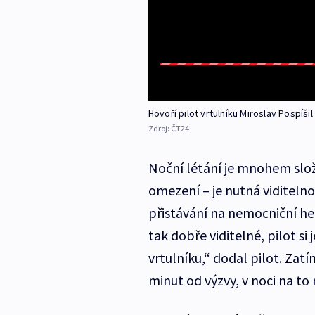
Hovoří pilot vrtulníku Miroslav Pospíšil
Zdroj:
ČT24
Noční létání je mnohem slož
omezení – je nutná viditeln
přistávání na nemocniční hel
tak dobře viditelné, pilot s
vrtulníku,“ dodal pilot. Zat
minut od výzvy, v noci na to