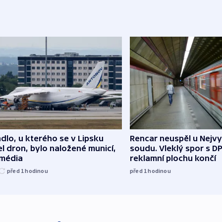
dlo, u kterého se v Lipsku
Rencar neuspěl u Nejv
l dron, bylo naložené municí,
soudu. Vleklý spor s D
 média
reklamní plochu končí
před 1
hodinou
před 1
hodinou