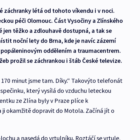
é záchranky létá od tohoto víkendu i v noci.
eckou péči Olomouc. Část Vysočiny a Zlínského
é jen těžko a zdlouhavě dostupná, a tak se
stit noční lety do Brna, kde je navíc zázemí
s popáleninovým oddělením a traumacentrem.
žeb prožil se záchrankou i štáb České televize.
 170 minut jsme tam. Díky.“ Takovýto telefonát
dispečinku, který vysílá do vzduchu leteckou
ntku ze Zlína byly v Praze plíce k
 ji okamžitě dopravit do Motola. Začíná jít o
lochu a nasedá do vrtulníku. Roztáčí se vrtule,