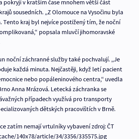
a pokryjí v kratším čase mnohem větší část
 krajů sousedních. „Z Olomouce na Vysočinu byla
 Tento kraj byl nejvíce postižený tím, že noční
komplikovaná,“ popsala mluvčí jihomoravské
.
n noční záchranné služby také pochvalují. „Je
duje každá minuta. Nejčastěji, když letí pacient
emocnice nebo popáleninového centra,“ uvedla
Brno Anna Mrázová. Letecká záchranka se
ávažných případech využívá pro transporty
pecializovaných dětských pracovištích v Brně.
kce zatím nemají vrtulníky vybavení zdroj: ČT
/cache/140x78/article/34/3356/335575.jpg