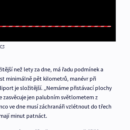
itější než lety za dne, má řadu podmínek a
ost minimálně pět kilometrů, manévr při
iport je složitější. „Nemáme přistávací plochy
i je zasvěcuje jen palubním světlometem z
ímco ve dne musí záchranáři vzlétnout do třech
 mají minut patnáct.