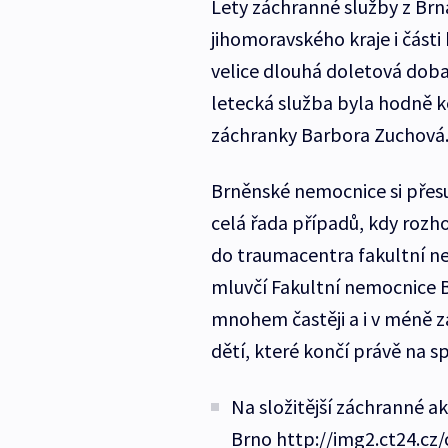
Lety záchranné služby z Brn
jihomoravského kraje i části
velice dlouhá doletová doba.
letecká služba byla hodně 
záchranky Barbora Zuchová
Brněnské nemocnice si přesu
celá řada případů, kdy rozho
do traumacentra fakultní n
mluvčí Fakultní nemocnice 
mnohem častěji a i v méně z
dětí, které končí právě na s
Na složitější záchranné a
Brno http://img2.ct24.cz