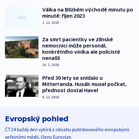
Válka na Blízkém východě minutu po
minutě: říjen 2023
1. 12. 2023
Za smrt pacientky ve zlínské
nemocnici může personál,
konkrétního viníka ale policisté
nenašli
16. 1. 2020
Před 30 lety se snídalo u
Mitterranda. Husák musel počkat,
přednost dostal Havel
9. 12. 2018
Evropský pohled
ČT24 každý den vybírá z obsahu publikovaného evropskými
veřejnými médii, členy Eurovize.