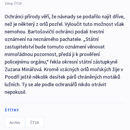
Zdroj:
ČT24
Ochránci přírody věří, že návnady se podařilo najít dříve,
než je některý z orlů pozřel. Vyloučit tuto možnost však
nemohou. Bartošovičtí ochránci podali trestní
oznámení na neznámého pachatele. „Státní
zastupitelství bude tomuto oznámení věnovat
mimořádnou pozornost, předá ji k prověření
policejnímu orgánu,“ řekla okresní státní zástupkyně
Zuzana Minářová. Kromě vzácných orlů mořských žije v
Poodří ještě několik desítek párů chráněných motáků
lužních. Ty se ale podle ochranářů nikdo otrávit
nepokusil.
ŠTÍTKY
Archiv
ČT24