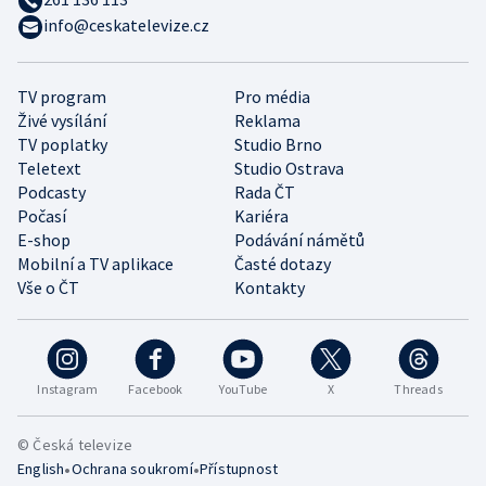
info@ceskatelevize.cz
TV program
Pro média
Živé vysílání
Reklama
TV poplatky
Studio Brno
Teletext
Studio Ostrava
Podcasty
Rada ČT
Počasí
Kariéra
E-shop
Podávání námětů
Mobilní a TV aplikace
Časté dotazy
Vše o ČT
Kontakty
Instagram
Facebook
YouTube
X
Threads
© Česká televize
•
•
English
Ochrana soukromí
Přístupnost