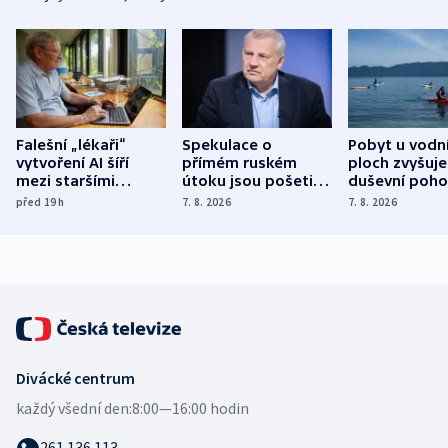
Falešní „lékaři“
Spekulace o
Pobyt u vodn
vytvoření AI šíří
přímém ruském
ploch zvyšuje
mezi staršími
útoku jsou pošetilé,
duševní poho
Poláky nebezpečné
míní estonský
ukázala
před 19
h
7. 8. 2026
7. 8. 2026
zdravotní rady
bezpečnostní
mezinárodní 
expert
Divácké centrum
každý všední den:
8:00—16:00 hodin
261 136 113