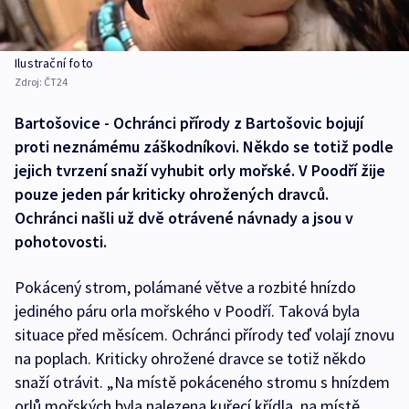
Ilustrační foto
Zdroj:
ČT24
Bartošovice - Ochránci přírody z Bartošovic bojují
proti neznámému záškodníkovi. Někdo se totiž podle
jejich tvrzení snaží vyhubit orly mořské. V Poodří žije
pouze jeden pár kriticky ohrožených dravců.
Ochránci našli už dvě otrávené návnady a jsou v
pohotovosti.
Pokácený strom, polámané větve a rozbité hnízdo
jediného páru orla mořského v Poodří. Taková byla
situace před měsícem. Ochránci přírody teď volají znovu
na poplach. Kriticky ohrožené dravce se totiž někdo
snaží otrávit. „Na místě pokáceného stromu s hnízdem
orlů mořských byla nalezena kuřecí křídla, na místě,