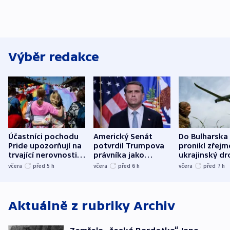
Výběr redakce
Účastníci pochodu
Americký Senát
Do Bulharska
Pride upozorňují na
potvrdil Trumpova
pronikl zřejm
trvající nerovnosti i
právníka jako
ukrajinský dr
společenskou
ministra
explodoval k
včera
před 5
h
včera
před 6
h
včera
před 7
h
atmosféru
spravedlnosti
od plynovod
Aktuálně z rubriky
Archiv