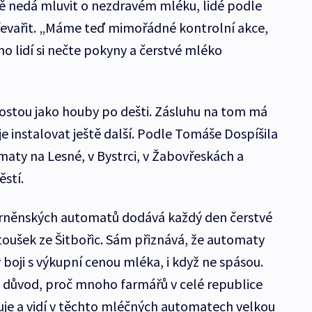
ě nedá mluvit o nezdravém mléku, lidé podle
řevařit. „Máme teď mimořádné kontrolní akce,
ho lidí si nečte pokyny a čerstvé mléko
ostou jako houby po dešti. Zásluhu na tom má
e instalovat ještě další. Podle Tomáše Dospíšila
omaty na Lesné, v Bystrci, v Žabovřeskách a
stí.
 brněnských automatů dodává každý den čerstvé
toušek ze Šitbořic. Sám přiznává, že automaty
 boji s výkupní cenou mléka, i když ne spásou.
 důvod, proč mnoho farmářů v celé republice
uje a vidí v těchto mléčných automatech velkou