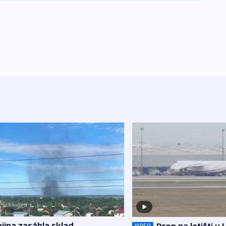
jina zasáhla sklad
Dron na letišti u 
VIDEO