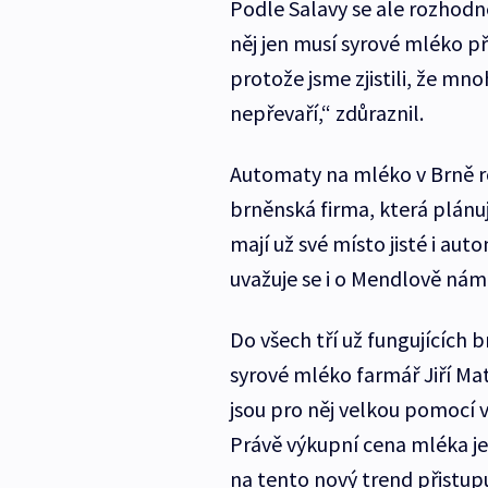
Podle Salavy se ale rozhodn
něj jen musí syrové mléko p
protože jsme zjistili, že mno
nepřevaří,“ zdůraznil.
Automaty na mléko v Brně r
brněnská firma, která plánuj
mají už své místo jisté i aut
uvažuje se i o Mendlově námě
Do všech tří už fungujících
syrové mléko farmář Jiří Ma
jsou pro něj velkou pomocí v
Právě výkupní cena mléka je
na tento nový trend přistup