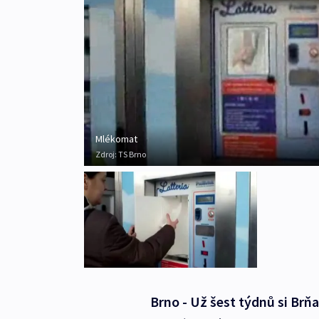
Mlékomat
Zdroj:
TS Brno
Brno - Už šest týdnů si Br