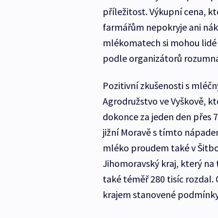
příležitost. Výkupní cena, kt
farmářům nepokryje ani nákl
mlékomatech si mohou lidé n
podle organizátorů rozumná
Pozitivní zkušenosti s mléčn
Agrodružstvo ve Vyškově, kt
dokonce za jeden den přes 7
jižní Moravě s tímto nápadem
mléko proudem také v Šitboři
Jihomoravský kraj, který na 
také téměř 280 tisíc rozdal. O
krajem stanovené podmínky, a