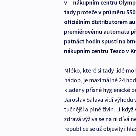
v nákupním centru Olympia. 
tady proteče v průměru 550 l
oficiálním distributorem a
premiérovému automatu přib
patnáct hodin spustí na brn
nákupním centru Tesco v Krá
Mléko, které si tady lidé m
nádob, je maximálně 24 hodi
kladeny přísné hygienické po
Jaroslav Salava vidí výhodu 
tučnější a plné živin. „I kdy
zdravá výživa se na ni dívá n
republice se už objevily i hl