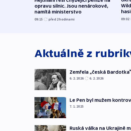
Wild
opravu silnic. Jsou nenárokové,
hasi
namítá ministerstvo
09:02
09:15
před 2
hodinami
Aktuálně z rubri
Zemřela „česká Bardotka“
6. 2. 2026
6. 2. 2026
Le Pen byl mužem kontro
7. 1. 2025
Ruská válka na Ukrajině m