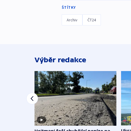
ŠTÍTKY
Archiv
ČT24
Výběr redakce
Ukra
Hejtmani řeší chybějící peníze na