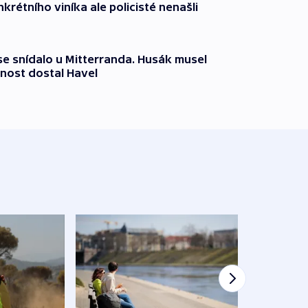
krétního viníka ale policisté nenašli
 se snídalo u Mitterranda. Husák musel
nost dostal Havel