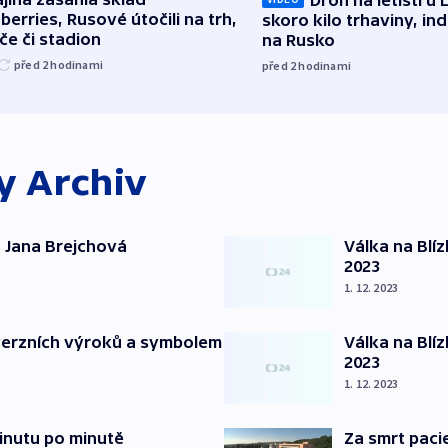
berries, Rusové útočili na trh,
skoro kilo trhaviny, ind
če či stadion
na Rusko
před 2
hodinami
před 2
hodinami
ky
Archiv
 Jana Brejchová
Válka na Blí
2023
1. 12. 2023
verzních výroků a symbolem
Válka na Blí
2023
1. 12. 2023
inutu po minutě
Za smrt paci