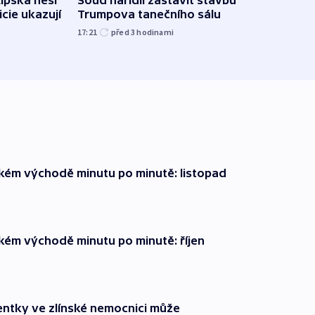
icie ukazují
Trumpova tanečního sálu
břehu
kriti
17:21
před 3
hodinami
před 3
zkém východě minutu po minutě: listopad
zkém východě minutu po minutě: říjen
entky ve zlínské nemocnici může