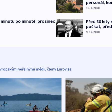
personál, kon
16. 1. 2020
 minutu po minutě: prosinec
Před 30 lety
počkat, před
9. 12. 2018
vropskými veřejnými médii, členy Eurovize.