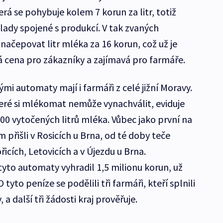
erá se pohybuje kolem 7 korun za litr, totiž
ady spojené s produkcí. V tak zvaných
ačepovat litr mléka za 16 korun, což už je
 cena pro zákazníky a zajímavá pro farmáře.
ými automaty mají i farmáři z celé jižní Moravy.
eré si mlékomat nemůže vynachválit, eviduje
00 vytočených litrů mléka. Vůbec jako první na
 přišli v Rosicích u Brna, od té doby teče
cích, Letovicích a v Újezdu u Brna.
tyto automaty vyhradil 1,5 milionu korun, už
 tyto peníze se podělili tři farmáři, kteří splnili
 další tři žádosti kraj prověřuje.