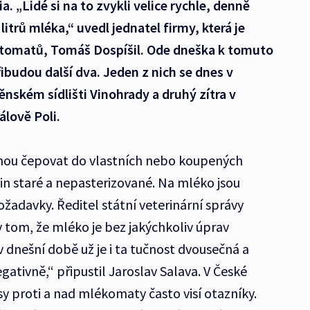
„Lidé si na to zvykli velice rychle, denně
itrů mléka,“ uvedl jednatel firmy, která je
utomatů, Tomáš Dospíšil. Ode dneška k tomuto
udou další dva. Jeden z nich se dnes v
ěnském sídlišti Vinohrady a druhý zítra v
lově Poli.
ohou čepovat do vlastních nebo koupených
n staré a nepasterizované. Na mléko jsou
žadavky. Ředitel státní veterinární správy
v tom, že mléko je bez jakýchkoliv úprav
ž v dnešní době už je i ta tučnost dvousečná a
egativně,“ připustil Jaroslav Salava. V České
asy proti a nad mlékomaty často visí otazníky.