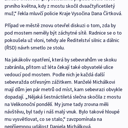
prvního května, kdy z mostu skočil dvaačtyřicetiletý
muž,“ řekla mluvčí policie Kraje Vysočina Dana Čírtková.
Případ ve městě znovu otevřel diskuzi o tom, zda by
pod mostem neměly být záchytné sítě. Radnice se o to
pokoušela už vloni, tehdy ale Ředitelství silnic a dálnic
(ŘSD) návrh smetlo ze stolu.
Na jakákoliv opatření, která by sebevrahům ve skoku
zabránila, přitom už léta čekají také obyvatelé ulice
vedoucí pod mostem. Podle nich je každá další
sebevražda otřesným zážitkem. Manželé Michálkovi
mají dům jen pár metrů od míst, kam sebevrazi obvykle
dopadají. „Nějaká šestnáctiletá slečna skočila z mostu
na Velikonoční pondělí. My jsme tady zrovna měli
návštěvu, byl tady i náš malý vnuk. Bylo takové hloupé
mu vysvětlovat, co se stalo,“ zavzpomínala na
nepříjemnou událost Daniela Michálková.