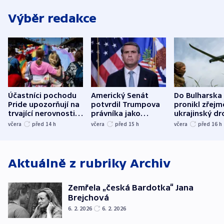
Výběr redakce
Účastníci pochodu
Americký Senát
Do Bulharska
Pride upozorňují na
potvrdil Trumpova
pronikl zřejm
trvající nerovnosti i
právníka jako
ukrajinský dr
společenskou
ministra
explodoval k
včera
před 14
h
včera
před 15
h
včera
před 16
h
atmosféru
spravedlnosti
od plynovod
Aktuálně z rubriky
Archiv
Zemřela „česká Bardotka“ Jana
Brejchová
6. 2. 2026
6. 2. 2026