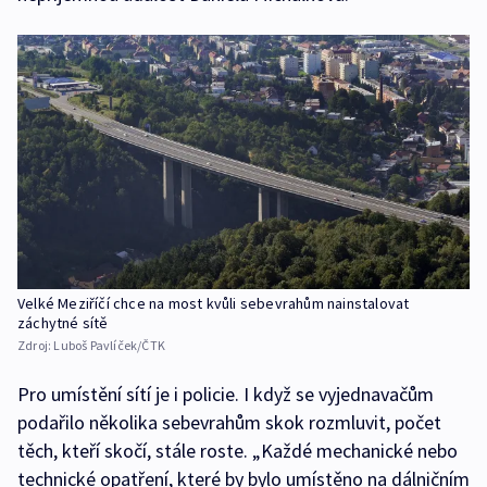
Velké Meziříčí chce na most kvůli sebevrahům nainstalovat
záchytné sítě
Zdroj:
Luboš Pavlíček/ČTK
Pro umístění sítí je i policie. I když se vyjednavačům
podařilo několika sebevrahům skok rozmluvit, počet
těch, kteří skočí, stále roste. „Každé mechanické nebo
technické opatření, které by bylo umístěno na dálničním