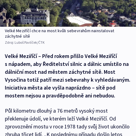
Velké Meziříčí chce na most kvůli sebevrahům nainstalovat
záchytné sítě
Zdroj:
Luboš Pavlíček/ČTK
Velké Meziříčí – Před rokem přišlo Velké Meziříčí
s nápadem, aby Ředitelství silnic a dálnic umístilo na
dálniční most nad městem záchytné sítě. Most
Vysočina totiž patří mezi sebevrahy k vyhledávaným.
Iniciativa města ale vyšla naprázdno – sítě pod
mostem nejsou a pravděpodobně ani nebudou.
Půl kilometru dlouhý a 76 metrů vysoký most
překlenuje údolí, ve kterém leží Velké Meziříčí. Od
zprovoznění mostu v roce 1978 tady svůj život ukončilo
zhruba třicet lidí. „K poslednímu případu došlo letos