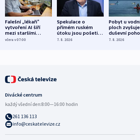
Falešní „lékaři“
Spekulace o
Pobyt u vodn
vytvoření AI šíří
přímém ruském
ploch zvyšuje
mezi staršími
útoku jsou pošetilé,
duševní poho
Poláky nebezpečné
míní estonský
ukázala
včera v 07:00
7. 8. 2026
7. 8. 2026
zdravotní rady
bezpečnostní
mezinárodní 
expert
Divácké centrum
každý všední den:
8:00—16:00 hodin
261 136 113
info@ceskatelevize.cz