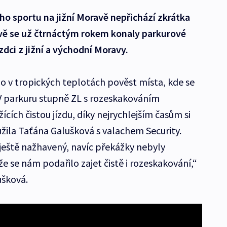
ého sportu na jižní Moravě nepřichází zkrátka
ově se už čtrnáctým rokem konaly parkurové
ezdci z jižní a východní Moravy.
lo v tropických teplotách pověst místa, kde se
V parkuru stupně ZL s rozeskakováním
ích čistou jízdu, díky nejrychlejším časům si
oužila Taťána Galušková s valachem Security.
ještě nažhavený, navíc překážky nebyly
že se nám podařilo zajet čistě i rozeskakování,“
ušková.