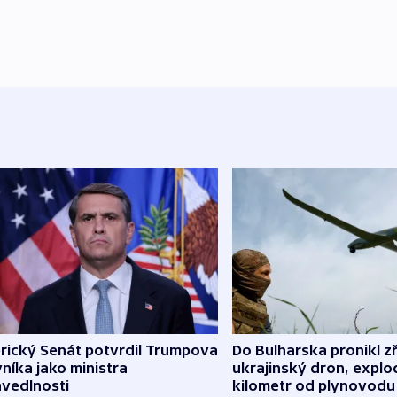
rický Senát potvrdil Trumpova
Do Bulharska pronikl z
níka jako ministra
ukrajinský dron, explo
avedlnosti
kilometr od plynovodu