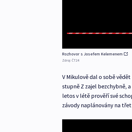
Rozhovor s Josefem Kelemenem
Zdroj:
ČT24
V Mikulově dal o sobě vědět 
stupně Z zajel bezchybně, a 
letos v létě prověří své scho
závody naplánovány na třetí