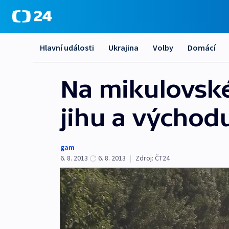
Hlavní události
Ukrajina
Volby
Domácí
Na mikulovském
jihu a východ
gam
6. 8. 2013
6. 8. 2013
|
Zdroj:
ČT24