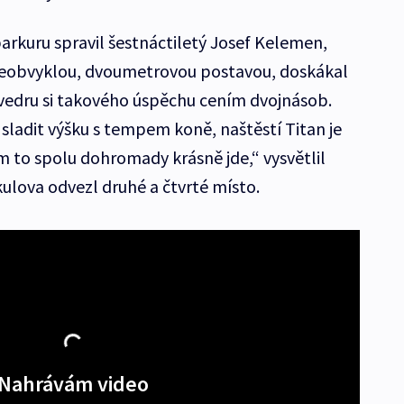
arkuru spravil šestnáctiletý Josef Kelemen,
ce neobvyklou, dvoumetrovou postavou, doskákal
vedru si takového úspěchu cením dvojnásob.
sladit výšku s tempem koně, naštěstí Titan je
m to spolu dohromady krásně jde,“ vysvětlil
kulova odvezl druhé a čtvrté místo.
Nahrávám video