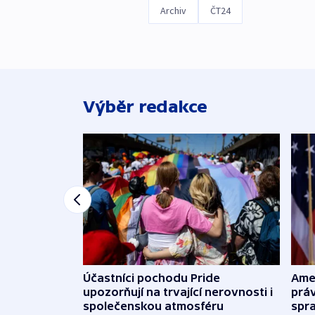
Archiv
ČT24
Výběr redakce
Účastníci pochodu Pride
Ame
upozorňují na trvající nerovnosti i
práv
společenskou atmosféru
spr