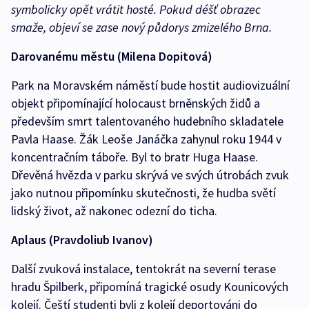
symbolicky opět vrátit hosté. Pokud déšť obrazec
smaže, objeví se zase nový půdorys zmizelého Brna.
Darovanému městu (Milena Dopitová)
Park na Moravském náměstí bude hostit audiovizuální
objekt připomínající holocaust brněnských židů a
především smrt talentovaného hudebního skladatele
Pavla Haase. Žák Leoše Janáčka zahynul roku 1944 v
koncentračním táboře. Byl to bratr Huga Haase.
Dřevěná hvězda v parku skrývá ve svých útrobách zvuk
jako nutnou připomínku skutečnosti, že hudba světí
lidský život, až nakonec odezní do ticha.
Aplaus (Pravdoliub Ivanov)
Další zvuková instalace, tentokrát na severní terase
hradu Špilberk, připomíná tragické osudy Kounicových
kolejí. Čeští studenti byli z kolejí deportováni do