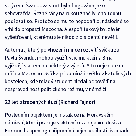
strýcem. Švandova smrt byla fingována jako
sebevražda. Řezné rány na rukou značily jeho touhu
podřezat se. Protože se mu to nepodařilo, následně se
vrhl do propasti Macocha. Alespoň takový byl závěr
vyšetřování, kterému ale nikdo z disidentů nevěřil.
Automat, který po vhození mince rozsvítí svíčku za
Pavla Švandu, mohou využít všichni, kteří z Brna
vyjíždějí vlakem na některý z výletů. A to nejen pokud
míří na Macochu. Svíčka připomíná i světlo v katolických
kostelech, kde mladý student hledal odpověď na
nespravedlnost politického režimu, v němž žil.
22 let ztracených iluzí (Richard Fajnor)
Posledním objektem je instalace na Moravském
náměstí, která pracuje s aktivním zapojením diváka.
Formou happeningu připomíná nejen události listopadu