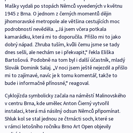
Mašky vydali po stopách Němců vyvedených v květnu
1945 z Brna. O jednom z černých momentů dějin
jihomoravské metropole ale většina cestujících moc
podrobností nevěděla. „Já jsem včera potkala
kamarádku, která mi to doporučila. Přišlo mi to jako
dobrý nápad. Zhruba tuším, kvůli čemu jsme se tady
dnes sešli, ale nechám se i překvapit,“ řekla Eliška
Bartošová. Podobně na tom byl i další účastník, mladý
Slovák Dominik Salaj. „V noci jsem ještě nejezdil a přišlo
mi to zajímavé, navíc je k tomu komentář, takže to
bude i informačně přínosné,“ reagoval.
Cyklojízda symbolicky začala na náměstí Malinovského
v centru Brna, kde umělec Anton Čierný vytvořil
instalaci, která má násilný odsun Němců připomínat.
Shluk kol se stal jednou ze čtrnácti soch, které se
v rámci letošního ročníku Brno Art Open objevily