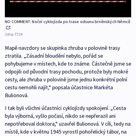
NO COMMENT: Noční cyklojízda po trase odsunu brněnských Němců
Zdroj:
ČT24
Mapě navzdory se skupinka zhruba v polovině trasy
ztratila. „Zásadní bloudění nebylo, pořád se
pohybujeme v místech, kde to známe. Částečně jsme se
odpojili od původní trasy pochodu, protože byly mokré
cesty, ale zhruba v polovině jsme jednu konkrétní polní
cestu nemohli najít,“ popsala účastnice Markéta
Bulionová.
I tak byli všichni účastníci cyklojízdy spokojení. „Cesta
byla výborná, vyšlo počasí, nikdo se nepřerazil ani
nepotřeboval doktora,“ uzavřel Bulionová. V cíli, tedy na
místě, kde v květnu 1945 vyrostl pohořelický tábor, na