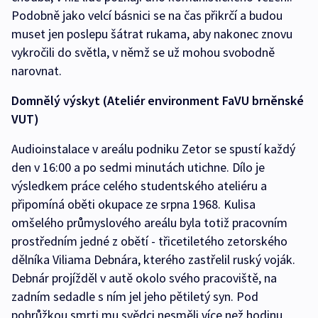
Podobně jako velcí básnici se na čas přikrčí a budou
muset jen poslepu šátrat rukama, aby nakonec znovu
vykročili do světla, v němž se už mohou svobodně
narovnat.
Domnělý výskyt (Ateliér environment FaVU brněnské
VUT)
Audioinstalace v areálu podniku Zetor se spustí každý
den v 16:00 a po sedmi minutách utichne. Dílo je
výsledkem práce celého studentského ateliéru a
připomíná oběti okupace ze srpna 1968. Kulisa
omšelého průmyslového areálu byla totiž pracovním
prostředním jedné z obětí - třicetiletého zetorského
dělníka Viliama Debnára, kterého zastřelil ruský voják.
Debnár projížděl v autě okolo svého pracoviště, na
zadním sedadle s ním jel jeho pětiletý syn. Pod
pohrůžkou smrti mu svědci nesměli více než hodinu