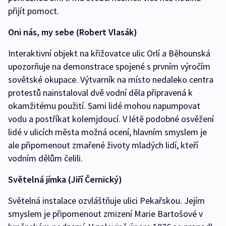
přijít pomoct.
Oni nás, my sebe (Robert Vlasák)
Interaktivní objekt na křižovatce ulic Orlí a Běhounská
upozorňuje na demonstrace spojené s prvním výročím
sovětské okupace. Výtvarník na místo nedaleko centra
protestů nainstaloval dvě vodní děla připravená k
okamžitému použití. Sami lidé mohou napumpovat
vodu a postříkat kolemjdoucí. V létě podobné osvěžení
lidé v ulicích města možná ocení, hlavním smyslem je
ale připomenout zmařené životy mladých lidí, kteří
vodním dělům čelili.
Světelná jímka (Jiří Černický)
Světelná instalace ozvláštňuje ulici Pekařskou. Jejím
smyslem je připomenout zmizení Marie Bartošové v