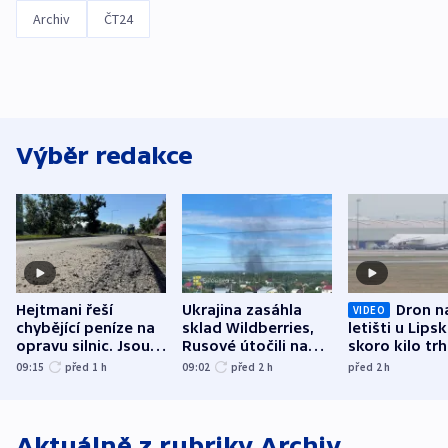
Archiv
ČT24
Výběr redakce
Hejtmani řeší
Ukrajina zasáhla
Dron n
VIDEO
chybějící peníze na
sklad Wildberries,
letišti u Lips
opravu silnic. Jsou
Rusové útočili na
skoro kilo trh
nenárokové, namítá
trh, hasiče či
indicie ukazuj
09:15
před 1
h
09:02
před 2
h
před 2
h
ministerstvo
stadion
Rusko
Aktuálně z rubriky
Archiv