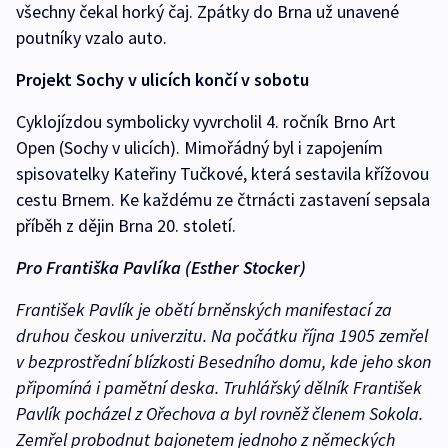
všechny čekal horký čaj. Zpátky do Brna už unavené
poutníky vzalo auto.
Projekt Sochy v ulicích končí v sobotu
Cyklojízdou symbolicky vyvrcholil 4. ročník Brno Art
Open (Sochy v ulicích). Mimořádný byl i zapojením
spisovatelky Kateřiny Tučkové, která sestavila křížovou
cestu Brnem. Ke každému ze čtrnácti zastavení sepsala
příběh z dějin Brna 20. století.
Pro Františka Pavlíka (Esther Stocker)
František Pavlík je obětí brněnských manifestací za
druhou českou univerzitu. Na počátku října 1905 zemřel
v bezprostřední blízkosti Besedního domu, kde jeho skon
připomíná i pamětní deska. Truhlářský dělník František
Pavlík pocházel z Ořechova a byl rovněž členem Sokola.
Zemřel probodnut bajonetem jednoho z německých