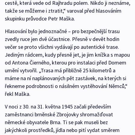
cestě, která vede od Rajhradu polem. Nikdo ji neznáme,
takže se můžeme i ztratit,“ varoval před hlasováním
skupinku průvodce Petr Maška.
Hlasování bylo jednoznačné – pro bezpečnější trasu
zvedly ruce jen dvě účastnice. Přesně v devět hodin
večer se proto všichni vydávají po autentické trase.
Jediným rádcem, kudy přesně jet, je jim knížka s mapou
od Antona Čierného, kterou pro instalaci před Domem
umění vytvořil. „Trasa má přibližně 25 kilometrů a
máme na ní naplánovaných pět zastávek, na kterých si
řekneme podrobnosti o násilném vystěhování Němců,“
řekl Maška.
V noci z 30. na 31. května 1945 začali především
zaměstnanci brněnské Zbrojovky shromažďovat
německé obyvatele Brna. Ti se pak museli bez
jakýchkoli prostředků, jídla nebo pití vydat směrem