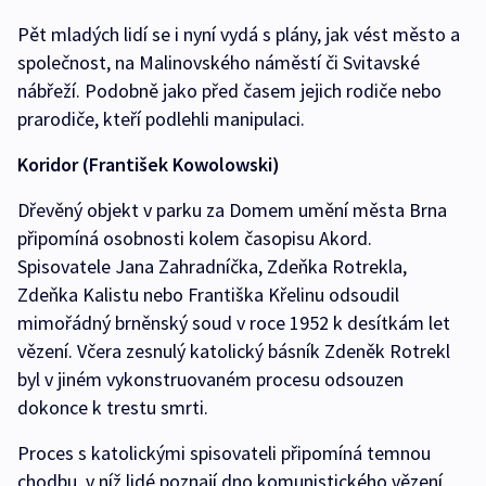
Pět mladých lidí se i nyní vydá s plány, jak vést město a
společnost, na Malinovského náměstí či Svitavské
nábřeží. Podobně jako před časem jejich rodiče nebo
prarodiče, kteří podlehli manipulaci.
Koridor (František Kowolowski)
Dřevěný objekt v parku za Domem umění města Brna
připomíná osobnosti kolem časopisu Akord.
Spisovatele Jana Zahradníčka, Zdeňka Rotrekla,
Zdeňka Kalistu nebo Františka Křelinu odsoudil
mimořádný brněnský soud v roce 1952 k desítkám let
vězení. Včera zesnulý katolický básník Zdeněk Rotrekl
byl v jiném vykonstruovaném procesu odsouzen
dokonce k trestu smrti.
Proces s katolickými spisovateli připomíná temnou
chodbu, v níž lidé poznají dno komunistického vězení.