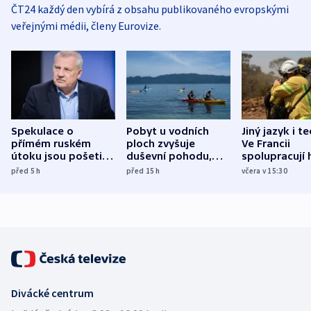
ČT24 každý den vybírá z obsahu publikovaného evropskými
veřejnými médii, členy Eurovize.
Spekulace o
Pobyt u vodních
Jiný jazyk i t
přímém ruském
ploch zvyšuje
Ve Francii
útoku jsou pošetilé,
duševní pohodu,
spolupracují h
míní estonský
ukázala
různých zemí
před 5
h
před 15
h
včera v 15:30
bezpečnostní
mezinárodní studie
expert
Divácké centrum