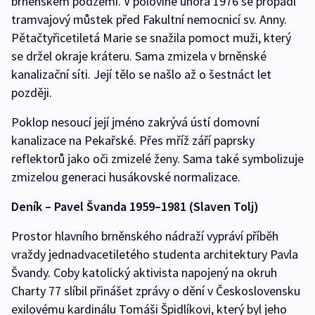
brněnském podzemí. V polovině února 1976 se propadl
tramvajový můstek před Fakultní nemocnicí sv. Anny.
Pětačtyřicetiletá Marie se snažila pomoct muži, který
se držel okraje kráteru. Sama zmizela v brněnské
kanalizační síti. Její tělo se našlo až o šestnáct let
později.
Poklop nesoucí její jméno zakrývá ústí domovní
kanalizace na Pekařské. Přes mříž září paprsky
reflektorů jako oči zmizelé ženy. Sama také symbolizuje
zmizelou generaci husákovské normalizace.
Deník – Pavel Švanda 1959–1981 (Slaven Tolj)
Prostor hlavního brněnského nádraží vypráví příběh
vraždy jednadvacetiletého studenta architektury Pavla
Švandy. Coby katolický aktivista napojený na okruh
Charty 77 slíbil přinášet zprávy o dění v Československu
exilovému kardinálu Tomáši Špidlíkovi, který byl jeho