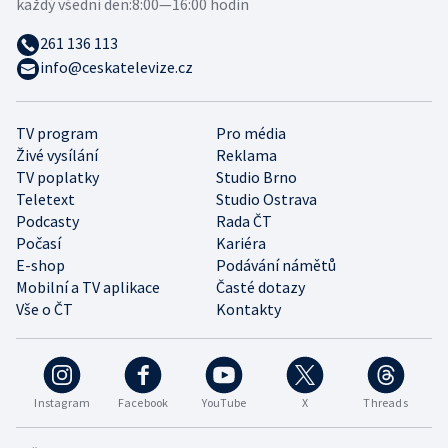
každý všední den:
8:00—16:00 hodin
261 136 113
info@ceskatelevize.cz
TV program
Pro média
Živé vysílání
Reklama
TV poplatky
Studio Brno
Teletext
Studio Ostrava
Podcasty
Rada ČT
Počasí
Kariéra
E-shop
Podávání námětů
Mobilní a TV aplikace
Časté dotazy
Vše o ČT
Kontakty
Instagram
Facebook
YouTube
X
Threads