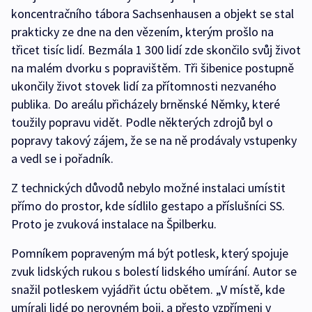
koncentračního tábora Sachsenhausen a objekt se stal
prakticky ze dne na den vězením, kterým prošlo na
třicet tisíc lidí. Bezmála 1 300 lidí zde skončilo svůj život
na malém dvorku s popravištěm. Tři šibenice postupně
ukončily život stovek lidí za přítomnosti nezvaného
publika. Do areálu přicházely brněnské Němky, které
toužily popravu vidět. Podle některých zdrojů byl o
popravy takový zájem, že se na ně prodávaly vstupenky
a vedl se i pořadník.
Z technických důvodů nebylo možné instalaci umístit
přímo do prostor, kde sídlilo gestapo a příslušníci SS.
Proto je zvuková instalace na Špilberku.
Pomníkem popraveným má být potlesk, který spojuje
zvuk lidských rukou s bolestí lidského umírání. Autor se
snažil potleskem vyjádřit úctu obětem. „V místě, kde
umírali lidé po nerovném boji, a přesto vzpřímeni v