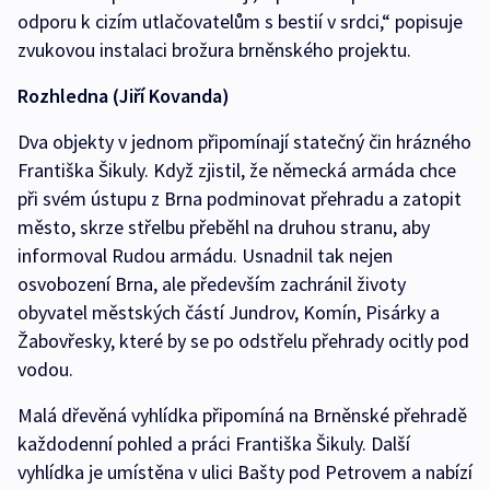
odporu k cizím utlačovatelům s bestií v srdci,“ popisuje
zvukovou instalaci brožura brněnského projektu.
Rozhledna (Jiří Kovanda)
Dva objekty v jednom připomínají statečný čin hrázného
Františka Šikuly. Když zjistil, že německá armáda chce
při svém ústupu z Brna podminovat přehradu a zatopit
město, skrze střelbu přeběhl na druhou stranu, aby
informoval Rudou armádu. Usnadnil tak nejen
osvobození Brna, ale především zachránil životy
obyvatel městských částí Jundrov, Komín, Pisárky a
Žabovřesky, které by se po odstřelu přehrady ocitly pod
vodou.
Malá dřevěná vyhlídka připomíná na Brněnské přehradě
každodenní pohled a práci Františka Šikuly. Další
vyhlídka je umístěna v ulici Bašty pod Petrovem a nabízí