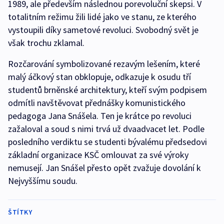
1989, ale především následnou porevoluční skepsi. V
totalitním režimu žili lidé jako ve stanu, ze kterého
vystoupili díky sametové revoluci. Svobodný svět je
však trochu zklamal.
Rozčarování symbolizované rezavým lešením, které
malý áčkový stan obklopuje, odkazuje k osudu tří
studentů brněnské architektury, kteří svým podpisem
odmítli navštěvovat přednášky komunistického
pedagoga Jana Snášela. Ten je krátce po revoluci
zažaloval a soud s nimi trvá už dvaadvacet let. Podle
posledního verdiktu se studenti bývalému předsedovi
základní organizace KSČ omlouvat za své výroky
nemusejí. Jan Snášel přesto opět zvažuje dovolání k
Nejvyššímu soudu.
ŠTÍTKY