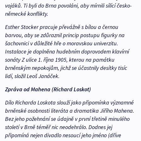
vojáků. Ti byli do Brna povoláni, aby
mírnili sílící česko-
německé konflikty.
Esther Stocker pracuje převážně s bílou a černou
barvou, aby se zdůraznil princip postupu figurky na
šachovnici v důležité hře o moravskou univerzitu.
Instalace je doplněna hudebním doprovodem klavírní
sonáty Z ulice 1. října 1905, kterou na památku
brněnským nepokojům, jichž se účastnily desítky tisíc
lidí, složil Leoš Janáček.
Zpráva od Mahena (Richard Loskot)
Dílo Richarda Loskota slouží jako připomínka významné
brněnské osobnosti literáta a dramatika Jiřího Mahena.
Bez jeho požehnání se údajně v první třetině minulého
století v Brně téměř nic neodehrálo. Dodnes jej
připomíná nejen divadlo nesoucí jeho jméno (dříve