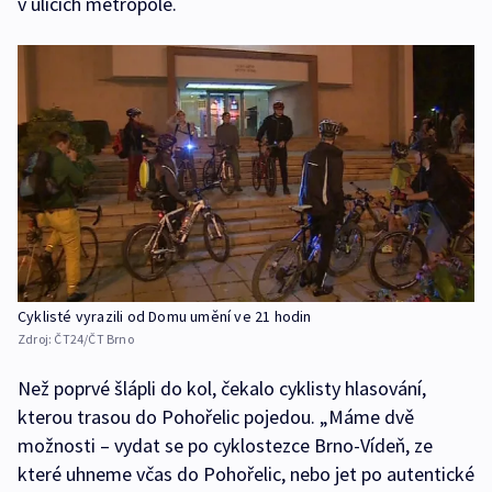
v ulicích metropole.
Cyklisté vyrazili od Domu umění ve 21 hodin
Zdroj:
ČT24/ČT Brno
Než poprvé šlápli do kol, čekalo cyklisty hlasování,
kterou trasou do Pohořelic pojedou. „Máme dvě
možnosti – vydat se po cyklostezce Brno-Vídeň, ze
které uhneme včas do Pohořelic, nebo jet po autentické