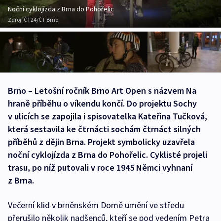
Noční cyklojízda z Brna do Pohořelic
Zdroj:
ČT24/ČT Brno
Brno – Letošní ročník Brno Art Open s názvem Na
hraně příběhu o víkendu končí. Do projektu Sochy
v ulicích se zapojila i spisovatelka Kateřina Tučková,
která sestavila ke čtrnácti sochám čtrnáct silných
příběhů z dějin Brna. Projekt symbolicky uzavřela
noční cyklojízda z Brna do Pohořelic. Cyklisté projeli
trasu, po níž putovali v roce 1945 Němci vyhnaní
z Brna.
Večerní klid v brněnském Domě umění ve středu
přerušilo několik nadšenců, kteří se pod vedením Petra