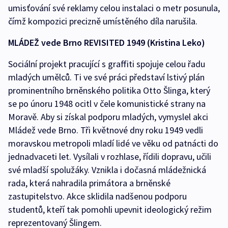
umisťování své reklamy celou instalaci o metr posunula,
čímž kompozici precizně umístěného díla narušila.
MLÁDEŽ vede Brno REVISITED 1949 (Kristina Leko)
Sociální projekt pracující s graffiti spojuje celou řadu
mladých umělců. Ti ve své práci představí lstivý plán
prominentního brněnského politika Otto Šlinga, který
se po únoru 1948 ocitl v čele komunistické strany na
Moravě. Aby si získal podporu mladých, vymyslel akci
Mládež vede Brno. Tři květnové dny roku 1949 vedli
moravskou metropoli mladí lidé ve věku od patnácti do
jednadvaceti let. Vysílali v rozhlase, řídili dopravu, učili
své mladší spolužáky. Vznikla i dočasná mládežnická
rada, která nahradila primátora a brněnské
zastupitelstvo. Akce sklidila nadšenou podporu
studentů, kteří tak pomohli upevnit ideologický režim
reprezentovaný Šlingem.