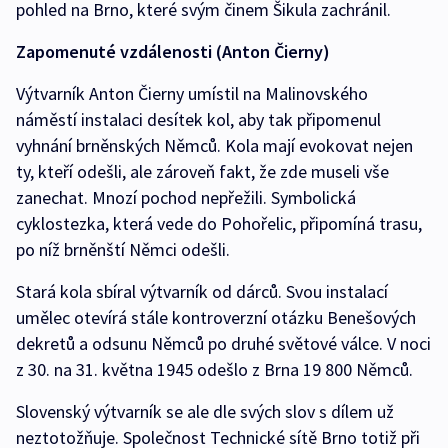
pohled na Brno, které svým činem Šikula zachránil.
Zapomenuté vzdálenosti (Anton Čierny)
Výtvarník Anton Čierny umístil na Malinovského
náměstí instalaci desítek kol, aby tak připomenul
vyhnání brněnských Němců. Kola mají evokovat nejen
ty, kteří odešli, ale zároveň fakt, že zde museli vše
zanechat. Mnozí pochod nepřežili. Symbolická
cyklostezka, která vede do Pohořelic, připomíná trasu,
po níž brněnští Němci odešli.
Stará kola sbíral výtvarník od dárců. Svou instalací
umělec otevírá stále kontroverzní otázku Benešových
dekretů a odsunu Němců po druhé světové válce. V noci
z 30. na 31. května 1945 odešlo z Brna 19 800 Němců.
Slovenský výtvarník se ale dle svých slov s dílem už
neztotožňuje. Společnost Technické sítě Brno totiž při