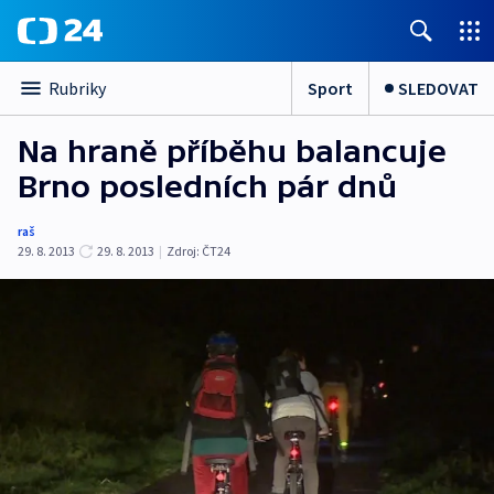
Sport
SLEDOVAT
Rubriky
Na hraně příběhu balancuje
Brno posledních pár dnů
raš
29. 8. 2013
29. 8. 2013
|
Zdroj:
ČT24