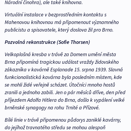
Národní činohra), ale také knihovna.
Virtuální instalace v bezprostředním kontaktu s
Mahenovou knihovnou má připomenout významného
publicistu a spisovatele, který doslova žil pro Brno.
Pozvolná rekonstrukce (Sofie Thorsen)
Velkoplošná kresba v trávě za Domem umění města
Brna připomíná tragickou událost vraždy židovského
zákazníka v kavárně Esplanade 15. srpna 1939. Slavná
funkcionalistická kavárna byla posledním místem, kde
se mohli židé veřejně scházet. Útočníci mnoho hostů
zranili a jednoho zabili. Jen o pár měsíců dříve, den před
příjezdem Adolfa Hitlera do Brna, došlo k vypálení velké
brněnské synagogy na rohu Trnité a Přízové.
Bílé linie v trávě připomenou půdorys zaniklé kavárny,
do jejíhož travnatého středu se mohou alespoň