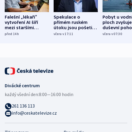
Falešní „lékaři“
Spekulace o
Pobyt u vodn
vytvoření AI šíří
přímém ruském
ploch zvyšuje
mezi staršími
útoku jsou pošetilé,
duševní poho
Poláky nebezpečné
míní estonský
ukázala
před 14
h
včera v 17:11
včera v 07:30
zdravotní rady
bezpečnostní
mezinárodní 
expert
Divácké centrum
každý všední den:
8:00—16:00 hodin
261 136 113
info@ceskatelevize.cz