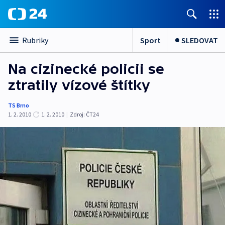
Sport
SLEDOVAT
Rubriky
Na cizinecké policii se
ztratily vízové štítky
TS Brno
1. 2. 2010
1. 2. 2010
|
Zdroj:
ČT24