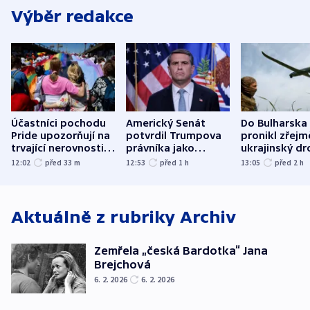
Výběr redakce
Účastníci pochodu
Americký Senát
Do Bulharska
Pride upozorňují na
potvrdil Trumpova
pronikl zřejm
trvající nerovnosti i
právníka jako
ukrajinský dr
společenskou
ministra
explodoval k
12:02
před 33
m
12:53
před 1
h
13:05
před 2
h
atmosféru
spravedlnosti
od plynovod
Aktuálně z rubriky
Archiv
Zemřela „česká Bardotka“ Jana
Brejchová
6. 2. 2026
6. 2. 2026