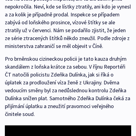
nepokročila. Neví, kde se lístky ztratily, ani kdo je vynesl
a za kolik je případně prodal. Inspekce se případem
zabývá od loňského prosince, vízové štítky se ale
ztratily už v červenci. Nám se podařilo zjistit, že jeden
ze série ztracených štítků někdo zneužil. Podle zdroje z
ministerstva zahraničí se měl objevit v Číně.
Pro brněnskou cizineckou policii je tato kauza druhým
skandálem z loňska krátce za sebou. V říjnu Reportéři
ČT natočili policistu Zdeňka Dulínka, jak si říká o
úplatek za prodloužení víza ženě z Ukrajiny. Dvěma
vedoucím směny byl za nedůslednou kontrolu Zdeňka
Dulínka snížen plat. Samotného Zdeňka Dulínka čeká za
přijímání úplatku a zneužití pravomoci veřejného
činitele soud.