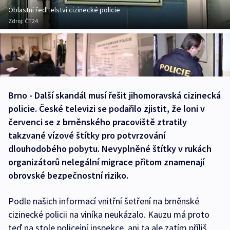
Oblastní ředitelství cizinecké policie
Zdroj:
ČT24
Brno - Další skandál musí řešit jihomoravská cizinecká
policie. České televizi se podařilo zjistit, že loni v
červenci se z brněnského pracoviště ztratily
takzvané vízové štítky pro potvrzování
dlouhodobého pobytu. Nevyplněné štítky v rukách
organizátorů nelegální migrace přitom znamenají
obrovské bezpečnostní riziko.
Podle našich informací vnitřní šetření na brněnské
cizinecké policii na viníka neukázalo. Kauzu má proto
teď na stole policejní inspekce, ani ta ale zatím příliš