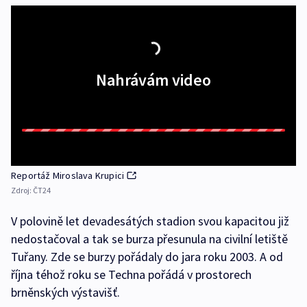
Nahrávám video
Reportáž Miroslava Krupici
Zdroj:
ČT24
V polovině let devadesátých stadion svou kapacitou již
nedostačoval a tak se burza přesunula na civilní letiště
Tuřany. Zde se burzy pořádaly do jara roku 2003. A od
října téhož roku se Techna pořádá v prostorech
brněnských výstavišť.