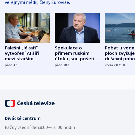
veřejnými médii, členy Eurovize.
Falešní „lékaři“
Spekulace o
Pobyt u vodn
vytvoření AI šíří
přímém ruském
ploch zvyšuje
mezi staršími
útoku jsou pošetilé,
duševní poho
Poláky nebezpečné
míní estonský
ukázala
před 4
h
před 18
h
včera v 07:30
zdravotní rady
bezpečnostní
mezinárodní 
expert
Divácké centrum
každý všední den:
8:00—16:00 hodin