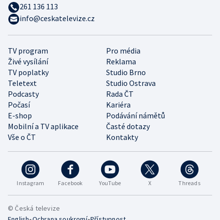
261 136 113
info@ceskatelevize.cz
TV program
Pro média
Živé vysílání
Reklama
TV poplatky
Studio Brno
Teletext
Studio Ostrava
Podcasty
Rada ČT
Počasí
Kariéra
E-shop
Podávání námětů
Mobilní a TV aplikace
Časté dotazy
Vše o ČT
Kontakty
Instagram
Facebook
YouTube
X
Threads
© Česká televize
•
•
English
Ochrana soukromí
Přístupnost