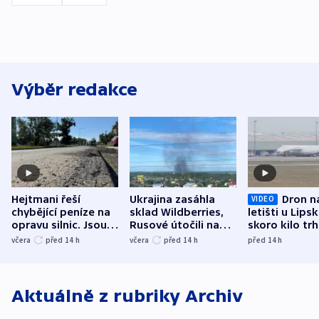
Výběr redakce
Hejtmani řeší
Ukrajina zasáhla
Dron n
VIDEO
chybějící peníze na
sklad Wildberries,
letišti u Lips
opravu silnic. Jsou
Rusové útočili na
skoro kilo trh
nenárokové, namítá
trh, hasiče či
indicie ukazuj
včera
před 14
h
včera
před 14
h
před 14
h
ministerstvo
stadion
Rusko
Aktuálně z rubriky
Archiv