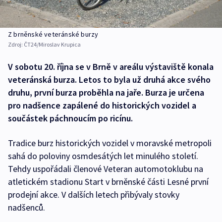
Z brněnské veteránské burzy
Zdroj:
ČT24/Miroslav Krupica
V sobotu 20. října se v Brně v areálu výstaviště konala
veteránská burza. Letos to byla už druhá akce svého
druhu, první burza proběhla na jaře. Burza je určena
pro nadšence zapálené do historických vozidel a
součástek páchnoucím po ricínu.
Tradice burz historických vozidel v moravské metropoli
sahá do poloviny osmdesátých let minulého století.
Tehdy uspořádali členové Veteran automotoklubu na
atletickém stadionu Start v brněnské části Lesné první
prodejní akce. V dalších letech přibývaly stovky
nadšenců.