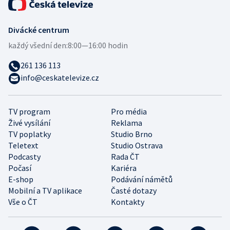
Divácké centrum
každý všední den:
8:00—16:00 hodin
261 136 113
info@ceskatelevize.cz
TV program
Pro média
Živé vysílání
Reklama
TV poplatky
Studio Brno
Teletext
Studio Ostrava
Podcasty
Rada ČT
Počasí
Kariéra
E-shop
Podávání námětů
Mobilní a TV aplikace
Časté dotazy
Vše o ČT
Kontakty