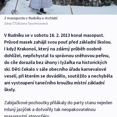
Z masopustu v Rudníku u Vrchlabí
Zdroj:
ČT24/Jana Tauchmanová
V Rudníku se v sobotu 16. 2. 2013 konal masopust.
Průvod masek zahájil svou pouť před základní školou.
I když Krakonoš, který na zdárný průběh osobně
dohlížel, nepřichystal tu správnou sněhovou peřinu,
do cíle dorazila bez úhony i lyžařka na historických
ski. Děti čekalo v sále obecního úřadu karnevalové
veselí, při kterém se dovádělo, soutěžilo a nechyběla
ani vystoupení tanečního kroužku místní základní
školy.
Zabijačkové pochoutky přilákaly do party stanu nejeden
mlsný jazýček a dotvořily tak neopakovatelnou
masopustní atmosféru.