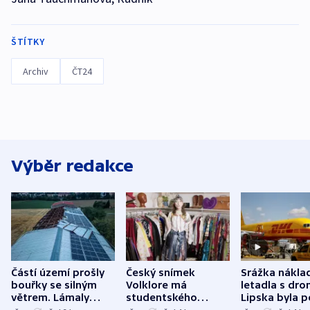
ŠTÍTKY
Archiv
ČT24
Výběr redakce
Částí území prošly
Český snímek
Srážka nákla
bouřky se silným
Volklore má
letadla s dr
větrem. Lámaly
studentského
Lipska byla p