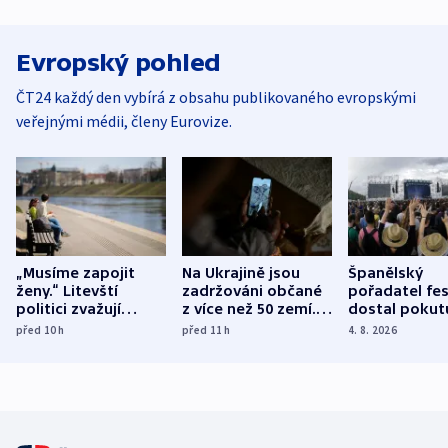
Evropský pohled
ČT24 každý den vybírá z obsahu publikovaného evropskými
veřejnými médii, členy Eurovize.
„Musíme zapojit
Na Ukrajině jsou
Španělský
ženy.“ Litevští
zadržováni občané
pořadatel fes
politici zvažují
z více než 50 zemí.
dostal pokut
dohodu o
Bojovali na straně
nekalé prakti
před 10
h
před 11
h
4. 8. 2026
demografii
Ruska