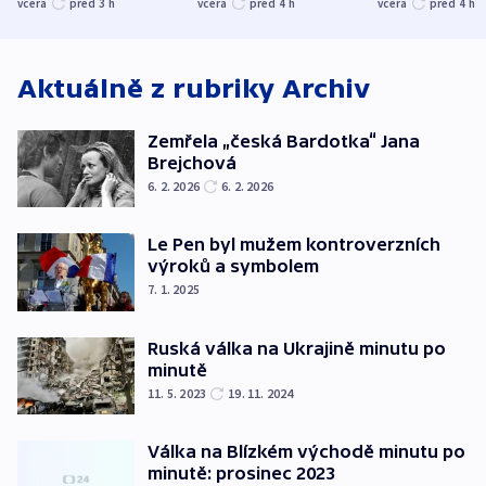
stromy a poničily
Oscara, zabojuje o
německého mi
včera
před 3
h
včera
před 4
h
včera
před 4
h
střechu
cenu za krátký film
hybridní útok
Aktuálně z rubriky
Archiv
Zemřela „česká Bardotka“ Jana
Brejchová
6. 2. 2026
6. 2. 2026
Le Pen byl mužem kontroverzních
výroků a symbolem
7. 1. 2025
Ruská válka na Ukrajině minutu po
minutě
11. 5. 2023
19. 11. 2024
Válka na Blízkém východě minutu po
minutě: prosinec 2023