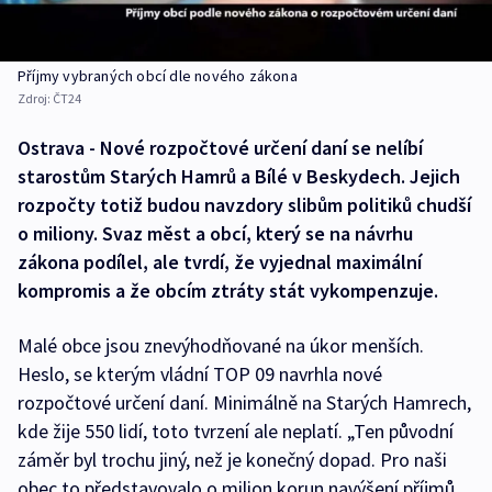
Příjmy vybraných obcí dle nového zákona
Zdroj:
ČT24
Ostrava - Nové rozpočtové určení daní se nelíbí
starostům Starých Hamrů a Bílé v Beskydech. Jejich
rozpočty totiž budou navzdory slibům politiků chudší
o miliony. Svaz měst a obcí, který se na návrhu
zákona podílel, ale tvrdí, že vyjednal maximální
kompromis a že obcím ztráty stát vykompenzuje.
Malé obce jsou znevýhodňované na úkor menších.
Heslo, se kterým vládní TOP 09 navrhla nové
rozpočtové určení daní. Minimálně na Starých Hamrech,
kde žije 550 lidí, toto tvrzení ale neplatí. „Ten původní
záměr byl trochu jiný, než je konečný dopad. Pro naši
obec to představovalo o milion korun navýšení příjmů,