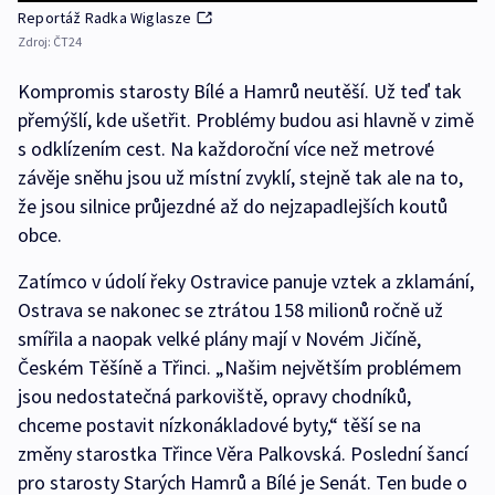
Reportáž Radka Wiglasze
Zdroj:
ČT24
Kompromis starosty Bílé a Hamrů neutěší. Už teď tak
přemýšlí, kde ušetřit. Problémy budou asi hlavně v zimě
s odklízením cest. Na každoroční více než metrové
závěje sněhu jsou už místní zvyklí, stejně tak ale na to,
že jsou silnice průjezdné až do nejzapadlejších koutů
obce.
Zatímco v údolí řeky Ostravice panuje vztek a zklamání,
Ostrava se nakonec se ztrátou 158 milionů ročně už
smířila a naopak velké plány mají v Novém Jičíně,
Českém Těšíně a Třinci. „Našim největším problémem
jsou nedostatečná parkoviště, opravy chodníků,
chceme postavit nízkonákladové byty,“ těší se na
změny starostka Třince Věra Palkovská. Poslední šancí
pro starosty Starých Hamrů a Bílé je Senát. Ten bude o