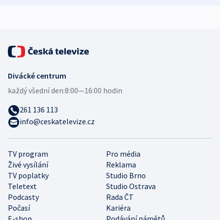
expert
Divácké centrum
každý všední den:
8:00—16:00 hodin
261 136 113
info@ceskatelevize.cz
TV program
Pro média
Živé vysílání
Reklama
TV poplatky
Studio Brno
Teletext
Studio Ostrava
Podcasty
Rada ČT
Počasí
Kariéra
E-shop
Podávání námětů