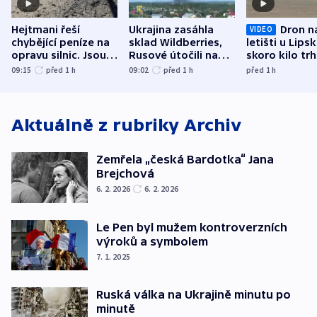
Hejtmani řeší
Ukrajina zasáhla
Dron n
VIDEO
chybějící peníze na
sklad Wildberries,
letišti u Lips
opravu silnic. Jsou
Rusové útočili na
skoro kilo trh
nenárokové, namítá
trh, hasiče či
indicie ukazuj
09:15
před 1
h
09:02
před 1
h
před 1
h
ministerstvo
stadion
Rusko
Aktuálně z rubriky
Archiv
Zemřela „česká Bardotka“ Jana
Brejchová
6. 2. 2026
6. 2. 2026
Le Pen byl mužem kontroverzních
výroků a symbolem
7. 1. 2025
Ruská válka na Ukrajině minutu po
minutě