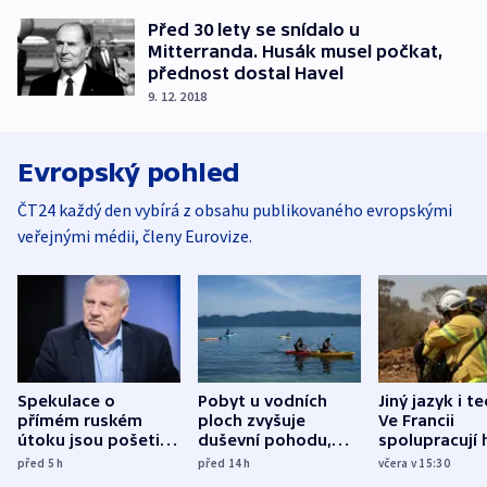
Před 30 lety se snídalo u
Mitterranda. Husák musel počkat,
přednost dostal Havel
9. 12. 2018
Evropský pohled
ČT24 každý den vybírá z obsahu publikovaného evropskými
veřejnými médii, členy Eurovize.
Spekulace o
Pobyt u vodních
Jiný jazyk i t
přímém ruském
ploch zvyšuje
Ve Francii
útoku jsou pošetilé,
duševní pohodu,
spolupracují h
míní estonský
ukázala
různých zemí
před 5
h
před 14
h
včera v 15:30
bezpečnostní
mezinárodní studie