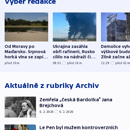
Výběr redakce
Od Moravy po
Ukrajina zasáhla
Demolice vyh
Maďarsko. Srpnová
obří rafinerii, Rusko
výškové budo
horká vlna se zapíše
cílilo na nádraží či
Zlíně začne a
do dějin
autobus
následujících
před 10
m
08:52
před 24
m
12:29
před 42
klimatologie
Aktuálně z rubriky
Archiv
Zemřela „česká Bardotka“ Jana
Brejchová
6. 2. 2026
6. 2. 2026
Le Pen byl mužem kontroverzních