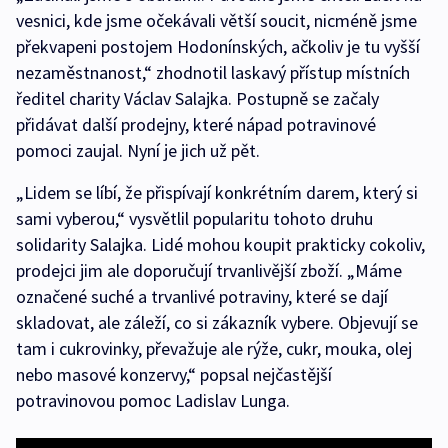
vesnici, kde jsme očekávali větší soucit, nicméně jsme
překvapeni postojem Hodonínských, ačkoliv je tu vyšší
nezaměstnanost,“ zhodnotil laskavý přístup místních
ředitel charity Václav Salajka. Postupně se začaly
přidávat další prodejny, které nápad potravinové
pomoci zaujal. Nyní je jich už pět.
„Lidem se líbí, že přispívají konkrétním darem, který si
sami vyberou,“ vysvětlil popularitu tohoto druhu
solidarity Salajka. Lidé mohou koupit prakticky cokoliv,
prodejci jim ale doporučují trvanlivější zboží. „Máme
označené suché a trvanlivé potraviny, které se dají
skladovat, ale záleží, co si zákazník vybere. Objevují se
tam i cukrovinky, převažuje ale rýže, cukr, mouka, olej
nebo masové konzervy,“ popsal nejčastější
potravinovou pomoc Ladislav Lunga.