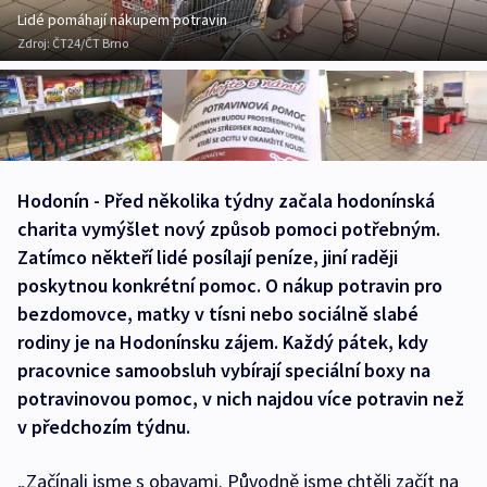
Lidé pomáhají nákupem potravin
Zdroj:
ČT24/ČT Brno
Hodonín - Před několika týdny začala hodonínská
charita vymýšlet nový způsob pomoci potřebným.
Zatímco někteří lidé posílají peníze, jiní raději
poskytnou konkrétní pomoc. O nákup potravin pro
bezdomovce, matky v tísni nebo sociálně slabé
rodiny je na Hodonínsku zájem. Každý pátek, kdy
pracovnice samoobsluh vybírají speciální boxy na
potravinovou pomoc, v nich najdou více potravin než
v předchozím týdnu.
„Začínali jsme s obavami. Původně jsme chtěli začít na