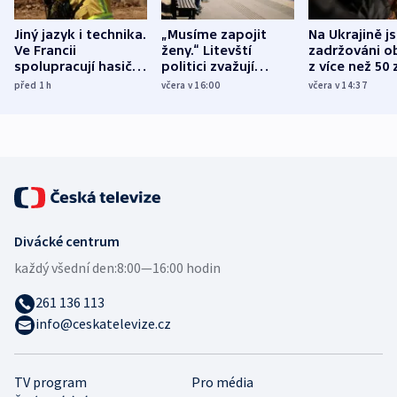
Jiný jazyk i technika.
„Musíme zapojit
Na Ukrajině j
Ve Francii
ženy.“ Litevští
zadržováni o
spolupracují hasiči z
politici zvažují
z více než 50 
různých zemí
dohodu o
Bojovali na s
před 1
h
včera v 16:00
včera v 14:37
demografii
Ruska
Divácké centrum
každý všední den:
8:00—16:00 hodin
261 136 113
info@ceskatelevize.cz
TV program
Pro média