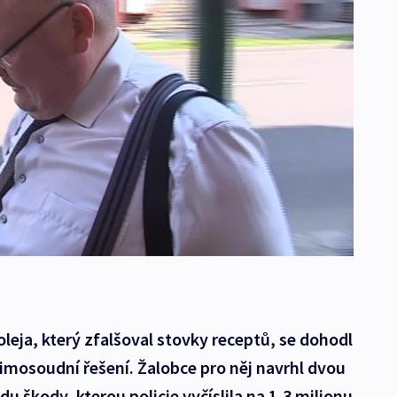
eja, který zfalšoval stovky receptů, se dohodl
mosoudní řešení. Žalobce pro něj navrhl dvou
u škody, kterou policie vyčíslila na 1,3 milionu