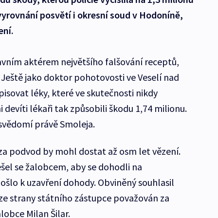
rovnání posvětí i okresní soud v Hodoníně,
ení.
avním aktérem největšího falšování receptů,
. Ještě jako doktor pohotovosti ve Veselí nad
isovat léky, které ve skutečnosti nikdy
 devíti lékaři tak způsobili škodu 1,74 milionu.
 svědomí právě Smoleja.
, za podvod by mohl dostat až osm let vězení.
šel se žalobcem, aby se dohodli na
šlo k uzavření dohody. Obviněný souhlasil
l ze strany státního zástupce považován za
lobce Milan Šilar.