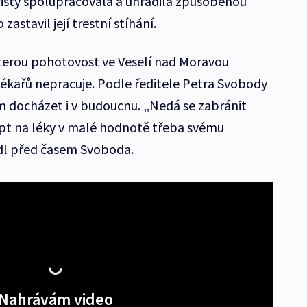
licisty spolupracovala a uhradila způsobenou
astavil její trestní stíhání.
terou pohotovost ve Veselí nad Moravou
 lékařů nepracuje. Podle ředitele Petra Svobody
docházet i v budoucnu. „Nedá se zabránit
ept na léky v malé hodnotě třeba svému
edl před časem Svoboda.
Nahrávám video