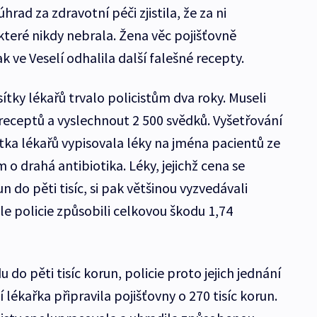
hrad za zdravotní péči zjistila, že za ni
 které nikdy nebrala. Žena věc pojišťovně
k ve Veselí odhalila další falešné recepty.
ítky lékařů trvalo policistům dva roky. Museli
 receptů a vyslechnout 2 500 svědků. Vyšetřování
tka lékařů vypisovala léky na jména pacientů ze
 o drahá antibiotika. Léky, jejichž cena se
 do pěti tisíc, si pak většinou vyzvedávali
le policie způsobili celkovou škodu 1,74
do pěti tisíc korun, policie proto jejich jednání
 lékařka připravila pojišťovny o 270 tisíc korun.