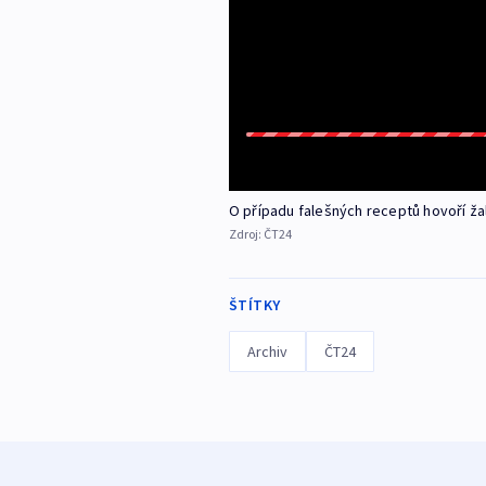
O případu falešných receptů hovoří žal
Zdroj:
ČT24
ŠTÍTKY
Archiv
ČT24