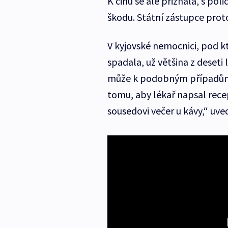
K činu se ale přiznala, s po
škodu. Státní zástupce proto z
V kyjovské nemocnici, pod k
spadala, už většina z deseti
může k podobným případům 
tomu, aby lékař napsal rec
sousedovi večer u kávy,“ uv