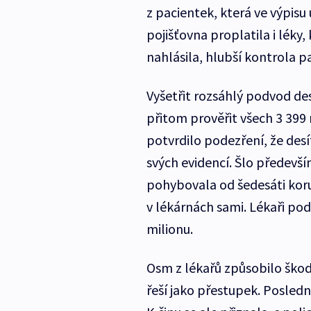
z pacientek, která ve výpisu ú
pojišťovna proplatila i léky,
nahlásila, hlubší kontrola pa
Vyšetřit rozsáhlý podvod des
přitom prověřit všech 3 399
potvrdilo podezření, že desí
svých evidencí. Šlo především
pohybovala od šedesáti korun
v lékárnách sami. Lékaři pod
milionu.
Osm z lékařů způsobilo škodu 
řeší jako přestupek. Poslední