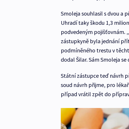
Smoleja souhlasil s dvou a 
Uhradí taky škodu 1,3 milio
podvedeným pojišťovnám. „Do
zástupkyně byla jednání pří
podmíněného trestu v těchto
dodal Šilar. Sám Smoleja se d
Státní zástupce teď návrh 
soud návrh přijme, pro léka
případ vrátil zpět do přípra