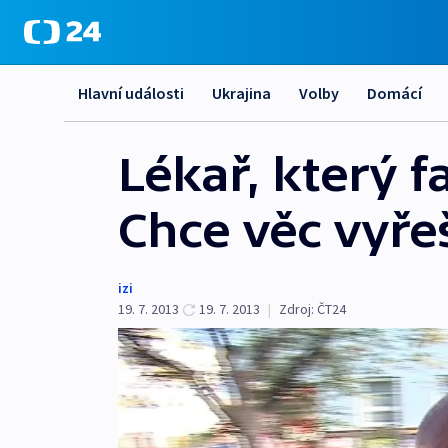
Hlavní události
Ukrajina
Volby
Domácí
Lékař, který fa
Chce věc vyře
izi
19. 7. 2013
19. 7. 2013
|
Zdroj:
ČT24