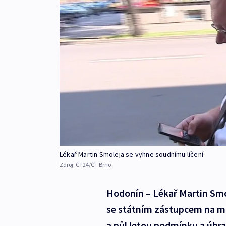
Lékař Martin Smoleja se vyhne soudnímu líčení
Zdroj:
ČT24/ČT Brno
Hodonín – Lékař Martin Smol
se státním zástupcem na mi
a půl letou podmínku a úhrad