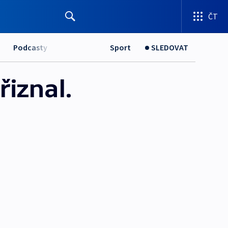
ČT
Podcasty
Sport
SLEDOVAT
řiznal.