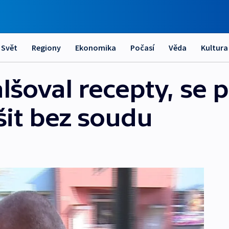
Svět
Regiony
Ekonomika
Počasí
Věda
Kultura
lšoval recepty, se p
šit bez soudu