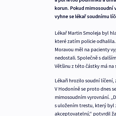
korun. Pokud mimosoudní vy
vyhne se lékař soudnímu líč
Lékař Martin Smoleja byl hl
které zatím policie odhalila
Moravou měl na pacienty vyp
nedostali. Společně s dalšími
Většinu z této částky má na
Lékaři hrozilo soudní líčení
V Hodoníně se proto dnes se
mimosoudním vyrovnání. „Do
s uložením trestu, který by
akceptovatelný,“ potvrdil ža