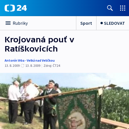
Sport
SLEDOVAT
Rubriky
Krojovaná pouť v
Ratíškovicích
Antonín Vrba - Velká nad Veličkou
13. 8. 2009
13. 8. 2009
|
Zdroj:
ČT24