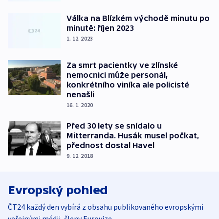
Válka na Blízkém východě minutu po
minutě: říjen 2023
1. 12. 2023
Za smrt pacientky ve zlínské
nemocnici může personál,
konkrétního viníka ale policisté
nenašli
16. 1. 2020
Před 30 lety se snídalo u
Mitterranda. Husák musel počkat,
přednost dostal Havel
9. 12. 2018
Evropský pohled
ČT24 každý den vybírá z obsahu publikovaného evropskými
veřejnými médii, členy Eurovize.