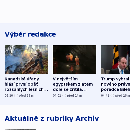
Výběr redakce
Kanadské úřady
V největším
Trump vybral
hlásí první oběť
egyptském zlatém
nového právn
rozsáhlých lesních
dole se zřítila
poradce Bílé
požárů
hornina, jeden
domu
06:20
před 19
m
04:02
před 24
m
04:41
před 26
člověk zemřel
Aktuálně z rubriky
Archiv