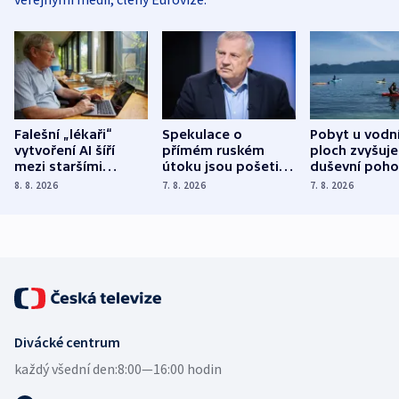
Falešní „lékaři“
Spekulace o
Pobyt u vodn
vytvoření AI šíří
přímém ruském
ploch zvyšuje
mezi staršími
útoku jsou pošetilé,
duševní poho
Poláky nebezpečné
míní estonský
ukázala
8. 8. 2026
7. 8. 2026
7. 8. 2026
zdravotní rady
bezpečnostní
mezinárodní 
expert
Divácké centrum
každý všední den:
8:00—16:00 hodin