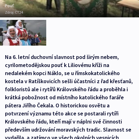
Pouť
Zdroj:
ČT24
Na 6. letní duchovní slavnost pod širým nebem,
cyrilometodějskou pouť k Liliovému kříži na
nedalekém kopci Náklo, se u římskokatolického
kostela v Ratíškovicích sešli účastníci z řad křesťanů,
folkloristů ale i rytířů Královského řádu a proběhla i
krátká pobožnost od místního katolického faráře
pátera Jiřího Čekala. O historickou osvětu a
potvrzení významu této akce se postarali rytíři
Královského řádu, kteří mají v náplni své činnosti
především udržování moravských tradic. Slavnost se
vydařila, a zatímco ve všech okolních vesnicích