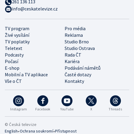
261 136 113
info@ceskatelevize.cz
TV program
Pro média
Živé vysílání
Reklama
TV poplatky
Studio Brno
Teletext
Studio Ostrava
Podcasty
Rada ČT
Počasí
Kariéra
E-shop
Podávání námětů
Mobilní a TV aplikace
Časté dotazy
Vše o ČT
Kontakty
Instagram
Facebook
YouTube
X
Threads
© Česká televize
•
•
English
Ochrana soukromí
Přístupnost