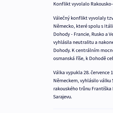
Konflikt vyvolalo Rakousk
Válečný konflikt vyvolaly t
Německo, které spolu s Itáli
Dohody - Francie, Rusko a Ve
vyhlásila neutralitu a nakon
Dohody. K centrálním mocno
osmanská říše, k Dohodě cel
Válka vypukla 28. července
Německem, vyhlásilo válku S
rakouského trůnu Františka
Sarajevu.