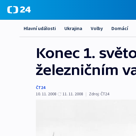
Hlavní události
Ukrajina
Volby
Domácí
Konec 1. svět
železničním v
ČT24
10. 11. 2008
11. 11. 2008
|
Zdroj:
ČT24