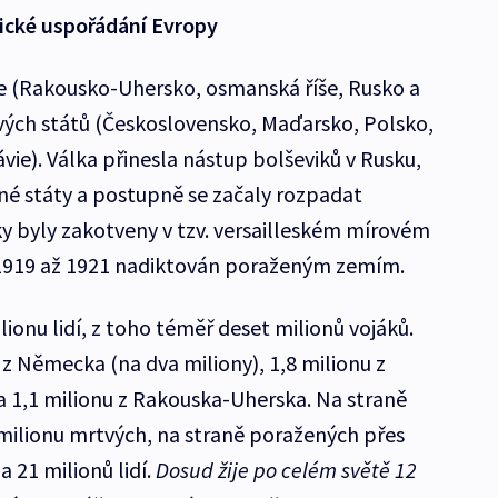
tické uspořádání Evropy
e (Rakousko-Uhersko, osmanská říše, Rusko a
vých států (Československo, Maďarsko, Polsko,
vie). Válka přinesla nástup bolševiků v Rusku,
né státy a postupně se začaly rozpadat
lky byly zakotveny v tzv. versailleském mírovém
h 1919 až 1921 nadiktován poraženým zemím.
lionu lidí, z toho téměř deset milionů vojáků.
z Německa (na dva miliony), 1,8 milionu z
 a 1,1 milionu z Rakouska-Uherska. Na straně
milionu mrtvých, na straně poražených přes
a 21 milionů lidí.
Dosud žije po celém světě 12