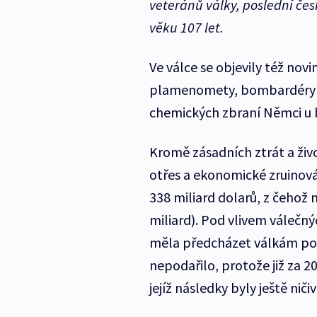
veteránů války, poslední čes
věku 107 let.
Ve válce se objevily též novi
plamenomety, bombardéry n
chemických zbraní Němci u 
Kromě zásadních ztrát a živ
otřes a ekonomické zruinov
338 miliard dolarů, z čehož 
miliard). Pod vlivem válečný
měla předcházet válkám pomo
nepodařilo, protože již za 2
jejíž následky byly ještě ničiv