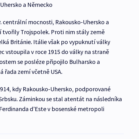
o-Uhersko a Německo
zv. centrální mocnosti, Rakousko-Uhersko a
í tvořily Trojspolek. Proti nim stály země
lká Británie. Itálie však po vypuknutí války
ec vstoupila v roce 1915 do války na straně
stem se posléze připojilo Bulharsko a
á řada zemí včetně USA.
 1914, kdy Rakousko-Uhersko, podporované
rbsku. Záminkou se stal atentát na následníka
 Ferdinanda d'Este v bosenské metropoli