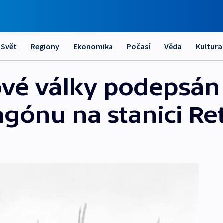
Svět
Regiony
Ekonomika
Počasí
Věda
Kultura
ové války podepsán
agónu na stanici R