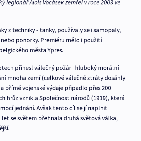
ký legionář Alois Vocásek zemřel v roce 2003 ve
nky z techniky - tanky, používaly se i samopaly,
ebo ponorky. Premiéru mělo i použití
belgického města Ypres.
otech přinesl válečný požár i hluboký morální
ání mnoha zemí (celkové válečné ztráty dosáhly
na přímé vojenské výdaje připadlo přes 200
ch hrůz vznikla Společnost národů (1919), která
cí jednání. Avšak tento cíl se jí naplnit
0 let se světem přehnala druhá světová válka,
ější.