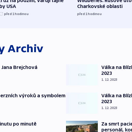
í už na podzim, varují tajné
Wildberies. Rusové útoč
žby USA
Charkovské oblasti
před 1
hodinou
před 1
hodinou
ky
Archiv
 Jana Brejchová
Válka na Blí
2023
1. 12. 2023
verzních výroků a symbolem
Válka na Blí
2023
1. 12. 2023
inutu po minutě
Za smrt paci
personál, kon