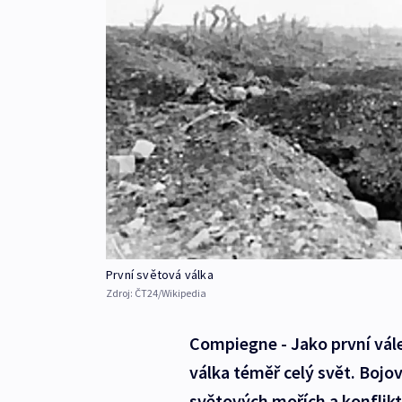
První světová válka
Zdroj:
ČT24/Wikipedia
Compiegne - Jako první vále
válka téměř celý svět. Bojov
světových mořích a konflik