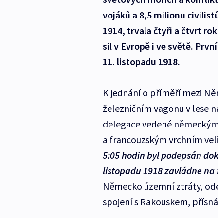
vojáků a 8,5 milionu civilist
1914, trvala čtyři a čtvrt r
sil v Evropě i ve světě. Prv
11. listopadu 1918.
K jednání o příměří mezi N
železničním vagonu v lese n
delegace vedené německým
a francouzským vrchním ve
5:05 hodin byl podepsán doku
listopadu 1918 zavládne na 
Německo územní ztráty, ode
spojení s Rakouskem, přísná