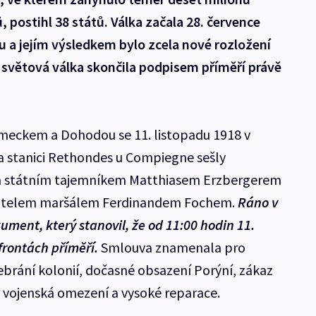
ů, postihl 38 států. Válka začala 28. července
oku a jejím výsledkem bylo zcela nové rozložení
ní světová válka skončila podpisem příměří právě
ěmeckem a Dohodou se 11. listopadu 1918 v
a stanici Rethondes u Compiegne sešly
 státním tajemníkem Matthiasem Erzbergerem
litelem maršálem Ferdinandem Fochem.
Ráno v
ment, který stanovil, že od 11:00 hodin 11.
frontách příměří.
Smlouva znamenala pro
brání kolonií, dočasné obsazení Porýní, zákaz
 vojenská omezení a vysoké reparace.