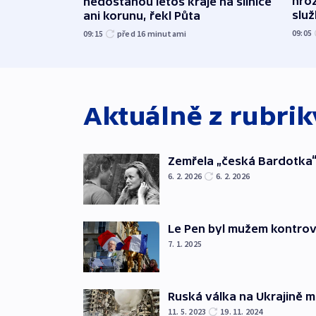
hroz
nedostanou letos kraje na silnice
slu
ani korunu, řekl Půta
09:05
09:15
před 16
minutami
Aktuálně z rubri
Zemřela „česká Bardotka“
6. 2. 2026
6. 2. 2026
Le Pen byl mužem kontro
7. 1. 2025
Ruská válka na Ukrajině m
11. 5. 2023
19. 11. 2024