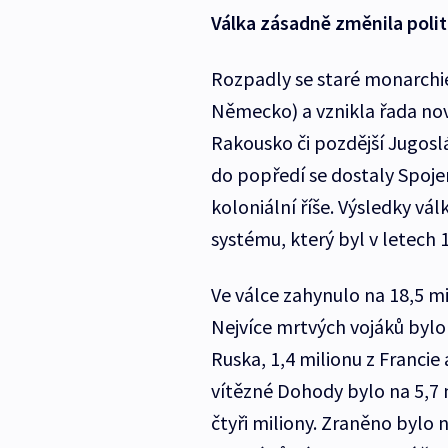
Válka zásadně změnila poli
Rozpadly se staré monarchi
Německo) a vznikla řada no
Rakousko či pozdější Jugoslá
do popředí se dostaly Spoje
koloniální říše. Výsledky vá
systému, který byl v letec
Ve válce zahynulo na 18,5 mi
Nejvíce mrtvých vojáků bylo 
Ruska, 1,4 milionu z Francie
vítězné Dohody bylo na 5,7 
čtyři miliony. Zraněno bylo n