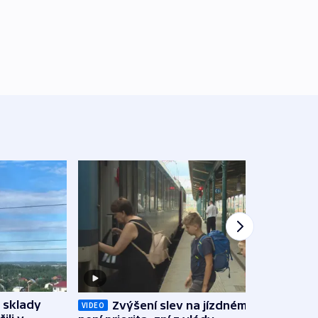
 sklady
Zvýšení slev na jízdném teď
Opil
VIDEO