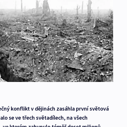
čný konflikt v dějinách zasáhla první světová
alo se ve třech světadílech, na všech
t, ve kterém zahynulo téměř deset milionů