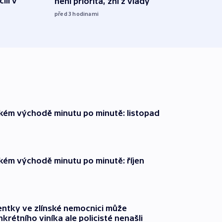
ili v
není priorita, zní z vlády
vozid
stře
před 3
hodinami
před 4
zkém východě minutu po minutě: listopad
zkém východě minutu po minutě: říjen
entky ve zlínské nemocnici může
krétního viníka ale policisté nenašli