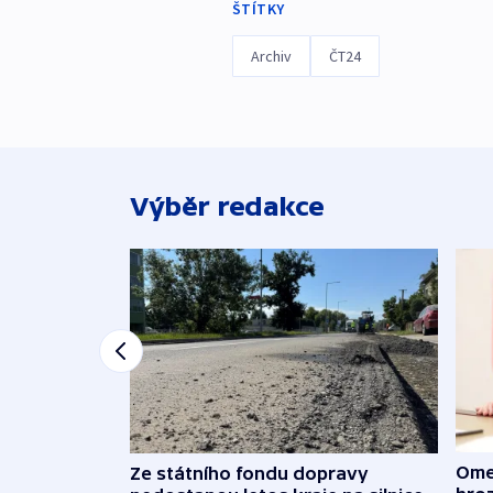
ŠTÍTKY
Archiv
ČT24
Výběr redakce
Ome
Ze státního fondu dopravy