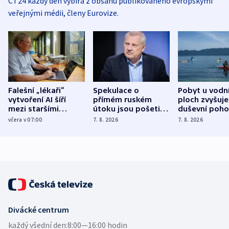
ČT24 každý den vybírá z obsahu publikovaného evropskými
veřejnými médii, členy Eurovize.
Falešní „lékaři“
Spekulace o
Pobyt u vodn
vytvoření AI šíří
přímém ruském
ploch zvyšuje
mezi staršími
útoku jsou pošetilé,
duševní poho
Poláky nebezpečné
míní estonský
ukázala
včera v 07:00
7. 8. 2026
7. 8. 2026
zdravotní rady
bezpečnostní
mezinárodní 
expert
Divácké centrum
každý všední den:
8:00—16:00 hodin