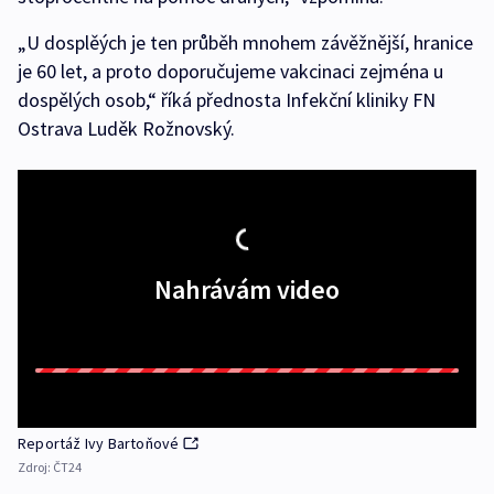
„U dosplěých je ten průběh mnohem závěžnější, hranice
je 60 let, a proto doporučujeme vakcinaci zejména u
dospělých osob,“ říká přednosta Infekční kliniky FN
Ostrava Luděk Rožnovský.
Nahrávám video
Reportáž Ivy Bartoňové
Zdroj:
ČT24