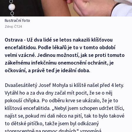
Ilustrační foto
Zdroj:
ČT24
Ostrava - Už dva lidé se letos nakazili klíšťovou
encefalitidou. Podle lékařů je to v tomto období
velmi vzácné. Jedinou možností, jak se proti tomuto
zákeřnému infekčnímu onemocnění ochránit, je
očkování, a právě teď je ideální doba.
Dvaašesátiletý Josef Mohyla si klíště našel před 4 lety.
Vytáhl ho a za dva dny začal mít pocit, že se o něj
pokouší chřipka. Po odběru krve se ukázalo, že je to
klíštová encefalitida. „Nebyl jsem schopen udržet lžíci,
najíst se, pokud mi dali něco na pití, tak to bylo takové
to dětské pitíčko, takže jsem byl odkázaný
stoprocentně na pomoc druhých,“ vzpomíná.