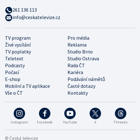
261 136 113
info@ceskatelevize.cz
TV program
Pro média
Živé vysílání
Reklama
TV poplatky
Studio Brno
Teletext
Studio Ostrava
Podcasty
Rada ČT
Počasí
Kariéra
E-shop
Podávání námětů
Mobilní a TV aplikace
Časté dotazy
Vše o ČT
Kontakty
Instagram
Facebook
YouTube
X
Threads
© Česká televize