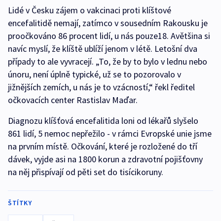
Lidé v Česku zájem o vakcinaci proti klíštové
encefalitidě nemají, zatímco v sousedním Rakousku je
proočkováno 86 procent lidí, u nás pouze18. Avětšina si
navíc myslí, že klíště ublíží jenom v létě. Letošní dva
případy to ale vyvracejí. „To, že by to bylo v lednu nebo
únoru, není úplně typické, už se to pozorovalo v
jižnějších zemích, u nás je to vzácností,“ řekl ředitel
očkovacích center Rastislav Maďar.
Diagnozu klíšťová encefalitida loni od lékařů slyšelo
861 lidí, 5 nemoc nepřežilo - v rámci Evropské unie jsme
na prvním místě. Očkování, které je rozložené do tří
dávek, vyjde asi na 1800 korun a zdravotní pojišťovny
na něj přispívají od pěti set do tisícikoruny.
ŠTÍTKY