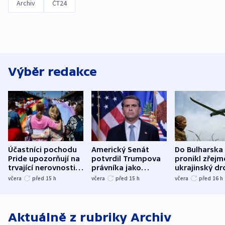
Archiv
ČT24
Výběr redakce
Účastníci pochodu
Americký Senát
Do Bulharska
Pride upozorňují na
potvrdil Trumpova
pronikl zřejm
trvající nerovnosti i
právníka jako
ukrajinský dr
společenskou
ministra
explodoval k
včera
před 15
h
včera
před 15
h
včera
před 16
h
atmosféru
spravedlnosti
od plynovod
Aktuálně z rubriky
Archiv