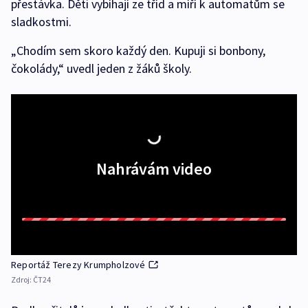
přestávka. Děti vybíhají ze tříd a míří k automatům se
sladkostmi.
„Chodím sem skoro každý den. Kupuji si bonbony,
čokolády,“ uvedl jeden z žáků školy.
Nahrávám video
Reportáž Terezy Krumpholzové
Zdroj:
ČT24