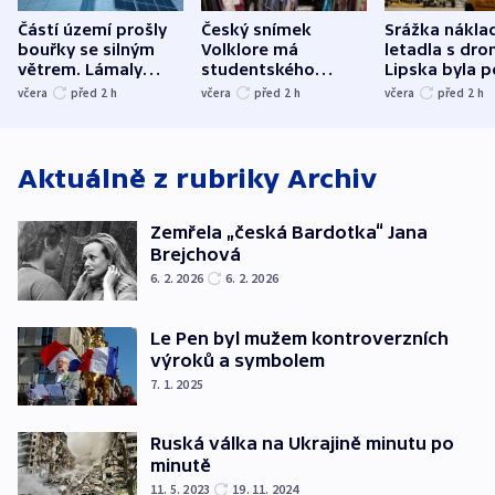
Částí území prošly
Český snímek
Srážka nákla
bouřky se silným
Volklore má
letadla s dr
větrem. Lámaly
studentského
Lipska byla p
stromy a poničily
Oscara, zabojuje o
německého mi
včera
před 2
h
včera
před 2
h
včera
před 2
h
střechu
cenu za krátký film
hybridní útok
Aktuálně z rubriky
Archiv
Zemřela „česká Bardotka“ Jana
Brejchová
6. 2. 2026
6. 2. 2026
Le Pen byl mužem kontroverzních
výroků a symbolem
7. 1. 2025
Ruská válka na Ukrajině minutu po
minutě
11. 5. 2023
19. 11. 2024