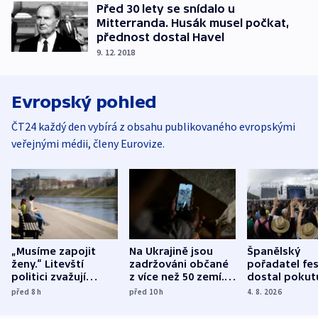
Před 30 lety se snídalo u
Mitterranda. Husák musel počkat,
přednost dostal Havel
9. 12. 2018
Evropský pohled
ČT24 každý den vybírá z obsahu publikovaného evropskými
veřejnými médii, členy Eurovize.
„Musíme zapojit
Na Ukrajině jsou
Španělský
ženy.“ Litevští
zadržováni občané
pořadatel fes
politici zvažují
z více než 50 zemí.
dostal pokut
dohodu o
Bojovali na straně
nekalé prakti
před 8
h
před 10
h
4. 8. 2026
demografii
Ruska