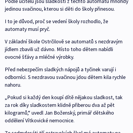
Podle učitelů jsou sladkosti z těchto automatů mnohdy
jedinou svačinou, kterou si děti do školy přinesou.
I to je důvod, proč se vedení školy rozhodlo, že
automaty musí pryč.
V základní škole Ostrčilově se automatů s nezdravým
jídlem zbavili už dávno. Místo toho dětem nabídli
ovocné šťávy a mléčné výrobky.
Před nebezpečím sladkých nápojů a tyčinek varují i
odborníci. S nezdravou svačinou jdou dětem kila rychle
nahoru.
„Pokud si každý den koupí dítě nějakou sladkost, tak
za rok díky sladkostem klidně přiberou dva až pět
kilogramů,“ uvedl Jan Boženský, primář dětského
oddělení Vítkovické nemocnice.
Ze sedmdesáti tří ostravských škol má automaty na