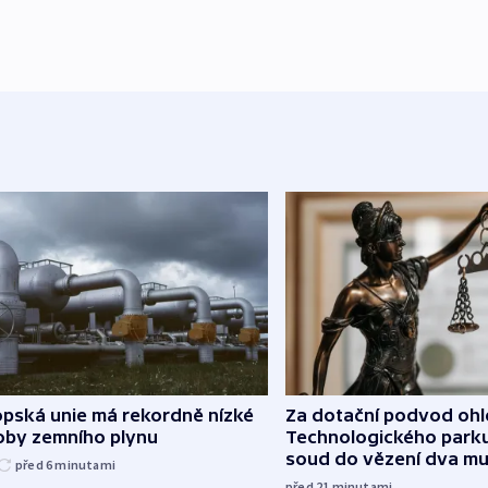
opská unie má rekordně nízké
Za dotační podvod oh
oby zemního plynu
Technologického parku
soud do vězení dva m
před 6
minutami
před 21
minutami