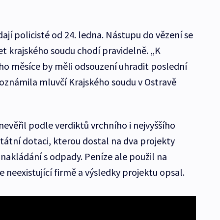
jí policisté od 24. ledna. Nástupu do vězení se
t krajského soudu chodí pravidelně. „K
ho měsíce by měli odsouzení uhradit poslední
 oznámila mluvčí Krajského soudu v Ostravě
evěřil podle verdiktů vrchního i nejvyššího
átní dotaci, kterou dostal na dva projekty
a nakládání s odpady. Peníze ale použil na
e neexistující firmě a výsledky projektu opsal.