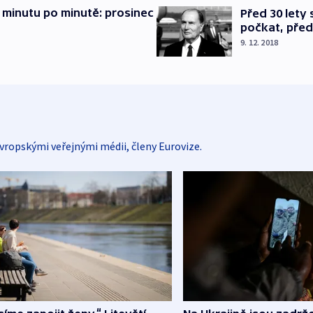
 minutu po minutě: prosinec
Před 30 lety
počkat, před
9. 12. 2018
vropskými veřejnými médii, členy Eurovize.