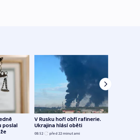
ledně
V Rusku hoří obří rafinerie.
Na C
 poslal
Ukrajina hlásí oběti
skonč
uže
plagi
08:52
před 22
minutami
před 4