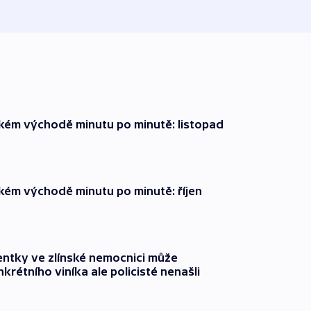
zkém východě minutu po minutě: listopad
zkém východě minutu po minutě: říjen
entky ve zlínské nemocnici může
krétního viníka ale policisté nenašli