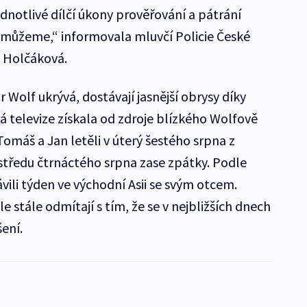
ednotlivé dílčí úkony prověřování a pátrání
ůžeme,“ informovala mluvčí Policie České
a Holčáková.
 Wolf ukrývá, dostávají jasnější obrysy díky
á televize získala od zdroje blízkého Wolfově
omáš a Jan letěli v úterý šestého srpna z
tředu čtrnáctého srpna zase zpátky. Podle
ávili týden ve východní Asii se svým otcem.
stále odmítají s tím, že se v nejbližších dnech
ení.