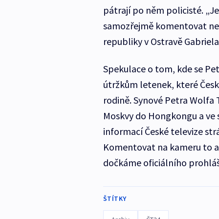
pátrají po něm policisté. „J
samozřejmě komentovat nem
republiky v Ostravě Gabriel
Spekulace o tom, kde se Petr
útržkům letenek, které Česk
rodině. Synové Petra Wolfa T
Moskvy do Hongkongu a ve s
informací České televize str
Komentovat na kameru to ale 
dočkáme oficiálního prohláš
ŠTÍTKY