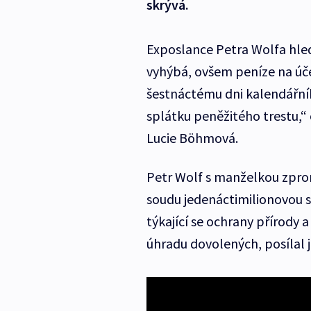
skrývá.
Exposlance Petra Wolfa hleda
vyhýbá, ovšem peníze na úče
šestnáctému dni kalendářní
splátku peněžitého trestu,“
Lucie Böhmová.
Petr Wolf s manželkou zpron
soudu jedenáctimilionovou st
týkající se ochrany přírody 
úhradu dovolených, posílal j