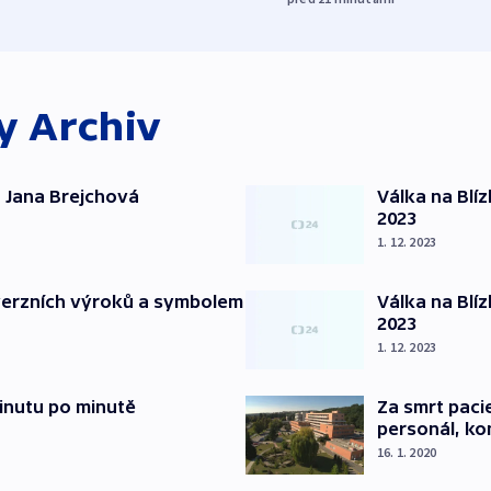
ky
Archiv
 Jana Brejchová
Válka na Blí
2023
1. 12. 2023
verzních výroků a symbolem
Válka na Blí
2023
1. 12. 2023
inutu po minutě
Za smrt paci
personál, kon
16. 1. 2020