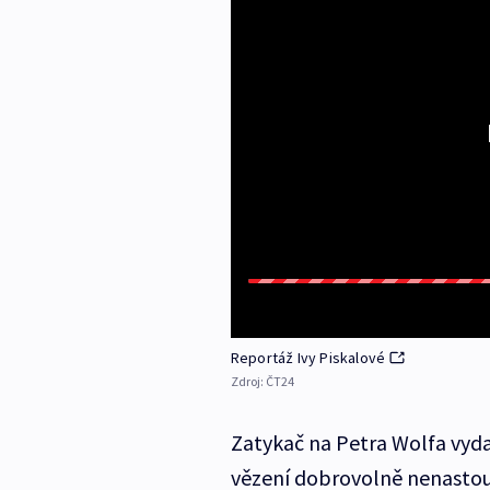
Reportáž Ivy Piskalové
Zdroj:
ČT24
Zatykač na Petra Wolfa vydal
vězení dobrovolně nenastoupi