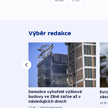
Archiv
ČT24
Výběr redakce
Demolice vyhořelé výškové
Evr
budovy ve Zlíně začne až v
zás
následujících dnech
11:23
12:29
před 3
minutami