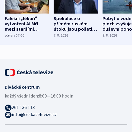
Falešní „lékaři“
Spekulace o
Pobyt u vodn
vytvoření AI šíří
přímém ruském
ploch zvyšuje
mezi staršími
útoku jsou pošetilé,
duševní poho
Poláky nebezpečné
míní estonský
ukázala
včera v 07:00
7. 8. 2026
7. 8. 2026
zdravotní rady
bezpečnostní
mezinárodní 
expert
Divácké centrum
každý všední den:
8:00—16:00 hodin
261 136 113
info@ceskatelevize.cz