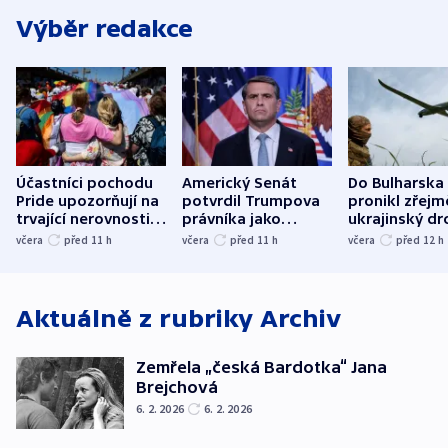
Výběr redakce
Účastníci pochodu
Americký Senát
Do Bulharska
Pride upozorňují na
potvrdil Trumpova
pronikl zřejm
trvající nerovnosti i
právníka jako
ukrajinský dr
společenskou
ministra
explodoval k
včera
před 11
h
včera
před 11
h
včera
před 12
h
atmosféru
spravedlnosti
od plynovod
Aktuálně z rubriky
Archiv
Zemřela „česká Bardotka“ Jana
Brejchová
6. 2. 2026
6. 2. 2026