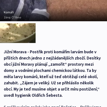
Komáři
Zdroj:
ČT Brno
Jižní Morava - Postřik proti komářím larvám bude v
příštích dnech jedno z nejžádanějších zboží. Desítky
obcí jižní Moravy plánují „zamořit“ prostory mezi
domy a vodními plochami chemickou látkou. Ta by
měla larvy komárů, kteří už teď obtěžují celé okolí,
zahubit. „Zájem je veliký. Už se přihlásilo několik
obcí. My je teď musíme objet a určit míru postižení,“
uvedl hygienik Oldřich Šebesta.