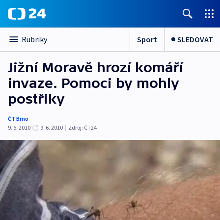
Sport
SLEDOVAT
Rubriky
Jižní Moravě hrozí komáří
invaze. Pomoci by mohly
postřiky
ČT Brno
9. 6. 2010
9. 6. 2010
|
Zdroj:
ČT24