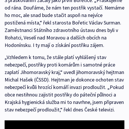
S práškováním začaly jako první Bořetice. „Práškujeme
od rána. Doufáme, že nám ten postřik vystačí. Nemáme
ho moc, ale snad bude stačit aspoň na nejvíce
postižená místa,“ řekl starosta Bořetic Václav Surman.
Zaměstnanci Státního zdravotního ústavu dnes byli v
Rohatci, Veselí nad Moravou a dalších obcích na
Hodonínsku. I ty mají o získání postřiku zájem.
„Vzhledem k tomu, že stále platí vyhlášený stav
nebezpečí, postřiky proti komárům i samotné práce
zaplatí Jihomoravský kraj,“ uvedl jihomoravský hejtman
Michal Hašek (ČSSD). Hejtman je dokonce ochoten stav
nebezpečí kvůli hrozící komáří invazi prodloužit. „Pokud
obce nestihnou zajistit postřiky do páteční půlnoci a
Krajská hygienická služba mi to navrhne, jsem připraven
stav nebezpečí prodloužit,“ řekl dnes České televizi.