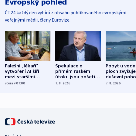
Evropský pohled
ČT24 každý den vybírá z obsahu publikovaného evropskými
veřejnými médii, členy Eurovize.
Falešní „lékaři“
Spekulace o
Pobyt u vodn
vytvoření AI šíří
přímém ruském
ploch zvyšuje
mezi staršími
útoku jsou pošetilé,
duševní poho
Poláky nebezpečné
míní estonský
ukázala
včera v 07:00
7. 8. 2026
7. 8. 2026
zdravotní rady
bezpečnostní
mezinárodní 
expert