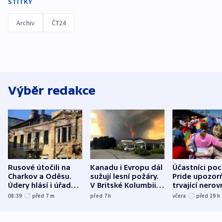
ŠTÍTKY
Archiv
ČT24
Výběr redakce
Rusové útočili na
Kanadu i Evropu dál
Účastníci po
Charkov a Oděsu.
sužují lesní požáry.
Pride upozorň
Údery hlásí i úřady v
V Britské Kolumbii
trvající nerov
Bělgorodu
evakuovali tisíce lidí
společensko
08:39
před 7
m
před 7
h
včera
před 19
h
atmosféru