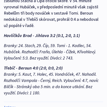
zásluhou Stacha a Čípa otočili skóre. V 54. minutě
vyrovnal Hubáček, v předposlední minutě však zajistil
Rebelům tři body nováček v sestavě Tomi. Beroun
nedokázal v Třebíči skórovat, prohrál 0:4 a nebodoval
už popáté v řadě.
Havlíčkův Brod - Jihlava 3:2 (0:1, 2:0, 1:1)
Branky: 24. Stach, 29. Číp, 59. Tomi - 1. Kadlec, 54.
Hubáček. Rozhodčí: Fraňo, Úlehla - Čížek, Křivohlavý.
Vyloučení: 5:3. Bez využití. Diváci: 2 743.
Třebíč - Beroun 4:0 (2:0, 0:0, 2:0)
Branky: 5. Kaut, 7. Holec, 45. Vondráček, 47. Nahodil.
Rozhodčí: Vampola - Černý, Reich. Vyloučení: 4:7, navíc
Bilčík - Stránský oba 5 min. a do konce utkání. Bez
využití. Diváci: 1 180.