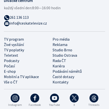
Divácké centrum
každý všední den:
8:00—16:00 hodin
261 136 113
info@ceskatelevize.cz
TV program
Pro média
Živé vysílání
Reklama
TV poplatky
Studio Brno
Teletext
Studio Ostrava
Podcasty
Rada ČT
Počasí
Kariéra
E-shop
Podávání námětů
Mobilní a TV aplikace
Časté dotazy
Vše o ČT
Kontakty
Instagram
Facebook
YouTube
X
Threads