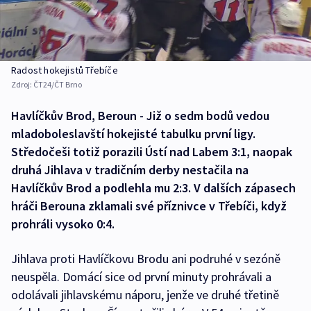
Radost hokejistů Třebíče
Zdroj:
ČT24/ČT Brno
Havlíčkův Brod, Beroun - Již o sedm bodů vedou
mladoboleslavští hokejisté tabulku první ligy.
Středočeši totiž porazili Ústí nad Labem 3:1, naopak
druhá Jihlava v tradičním derby nestačila na
Havlíčkův Brod a podlehla mu 2:3. V dalších zápasech
hráči Berouna zklamali své příznivce v Třebíči, když
prohráli vysoko 0:4.
Jihlava proti Havlíčkovu Brodu ani podruhé v sezóně
neuspěla. Domácí sice od první minuty prohrávali a
odolávali jihlavskému náporu, jenže ve druhé třetině