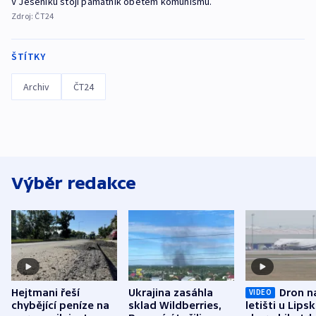
V Jeseníku stojí památník obětem komunismu.
Zdroj:
ČT24
ŠTÍTKY
Archiv
ČT24
Výběr redakce
Hejtmani řeší
Ukrajina zasáhla
Dron n
VIDEO
chybějící peníze na
sklad Wildberries,
letišti u Lips