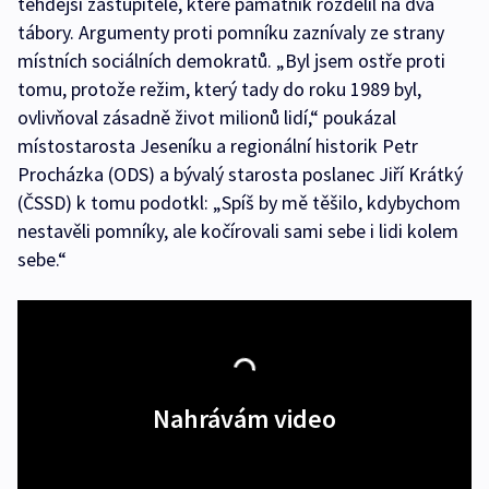
tehdejší zastupitelé, které památník rozdělil na dva
tábory. Argumenty proti pomníku zaznívaly ze strany
místních sociálních demokratů. „Byl jsem ostře proti
tomu, protože režim, který tady do roku 1989 byl,
ovlivňoval zásadně život milionů lidí,“ poukázal
místostarosta Jeseníku a regionální historik Petr
Procházka (ODS) a bývalý starosta poslanec Jiří Krátký
(ČSSD) k tomu podotkl: „Spíš by mě těšilo, kdybychom
nestavěli pomníky, ale kočírovali sami sebe i lidi kolem
sebe.“
Nahrávám video