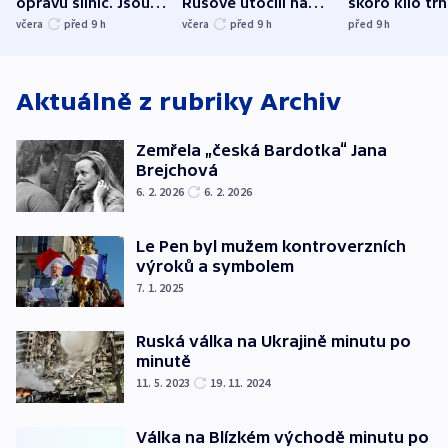
opravu silnic. Jsou
Rusové útočili na
skoro kilo trh
nenárokové, namítá
trh, hasiče či
indicie ukazuj
včera
před 9
h
včera
před 9
h
před 9
h
ministerstvo
stadion
Rusko
Aktuálně z rubriky
Archiv
Zemřela „česká Bardotka“ Jana
Brejchová
6. 2. 2026
6. 2. 2026
Le Pen byl mužem kontroverzních
výroků a symbolem
7. 1. 2025
Ruská válka na Ukrajině minutu po
minutě
11. 5. 2023
19. 11. 2024
Válka na Blízkém východě minutu po