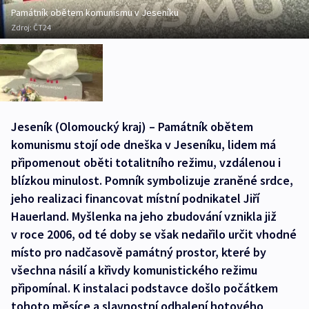
Památník obětem komunismu v Jeseníku
Zdroj:
ČT24
Jeseník (Olomoucký kraj) – Památník obětem
komunismu stojí ode dneška v Jeseníku, lidem má
připomenout oběti totalitního režimu, vzdálenou i
blízkou minulost. Pomník symbolizuje zraněné srdce,
jeho realizaci financovat místní podnikatel Jiří
Hauerland. Myšlenka na jeho zbudování vznikla již
v roce 2006, od té doby se však nedařilo určit vhodné
místo pro nadčasově památný prostor, které by
všechna násilí a křivdy komunistického režimu
připomínal. K instalaci podstavce došlo počátkem
tohoto měsíce a slavnostní odhalení hotového