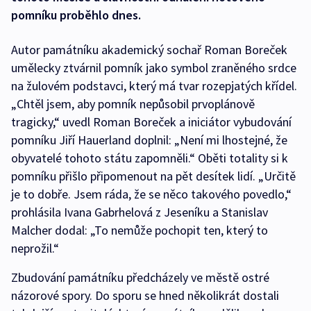
pomníku proběhlo dnes.
Autor památníku akademický sochař Roman Boreček
umělecky ztvárnil pomník jako symbol zraněného srdce
na žulovém podstavci, který má tvar rozepjatých křídel.
„Chtěl jsem, aby pomník nepůsobil prvoplánově
tragicky,“ uvedl Roman Boreček a iniciátor vybudování
pomníku Jiří Hauerland doplnil: „Není mi lhostejné, že
obyvatelé tohoto státu zapomněli.“ Oběti totality si k
pomníku přišlo připomenout na pět desítek lidí. „Určitě
je to dobře. Jsem ráda, že se něco takového povedlo,“
prohlásila Ivana Gabrhelová z Jeseníku a Stanislav
Malcher dodal: „To nemůže pochopit ten, který to
neprožil.“
Zbudování památníku předcházely ve městě ostré
názorové spory. Do sporu se hned několikrát dostali