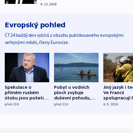
9. 12. 2018
Evropský pohled
ČT24 každý den vybírá z obsahu publikovaného evropskými
veřejnými médii, členy Eurovize.
Spekulace o
Pobyt u vodních
Jiný jazyk i t
přímém ruském
ploch zvyšuje
Ve Francii
útoku jsou pošetilé,
duševní pohodu,
spolupracují h
míní estonský
ukázala
různých zemí
před 13
h
před 22
h
6. 8. 2026
bezpečnostní
mezinárodní studie
expert