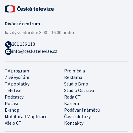
Divácké centrum
každý všední den:
8:00—16:00 hodin
261 136 113
info@ceskatelevize.cz
TV program
Pro média
Živé vysílání
Reklama
TV poplatky
Studio Brno
Teletext
Studio Ostrava
Podcasty
Rada ČT
Počasí
Kariéra
E-shop
Podávání námětů
Mobilní a TV aplikace
Časté dotazy
Vše o ČT
Kontakty