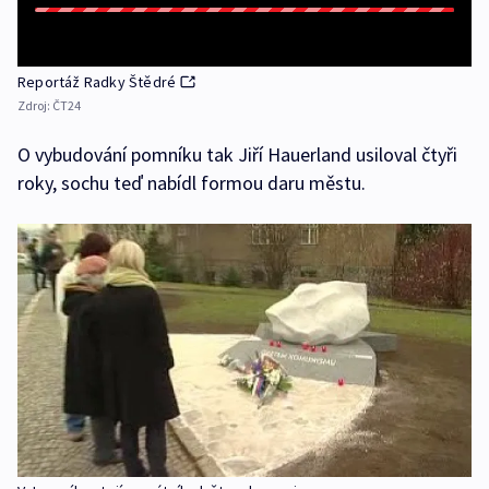
Reportáž Radky Štědré
Zdroj:
ČT24
O vybudování pomníku tak Jiří Hauerland usiloval čtyři
roky, sochu teď nabídl formou daru městu.