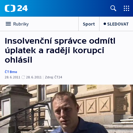
Sport
SLEDOVAT
Rubriky
Insolvenční správce odmítl
úplatek a raději korupci
ohlásil
ČT Brno
28. 6. 2011
28. 6. 2011
|
Zdroj:
ČT24