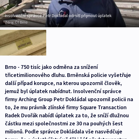
Insolvenční správce Petr Dokládal odmítl přijmout úplatek
Zdroj:
ČT Brno
Brno - 750 tisíc jako odměna za snížení
třicetimilionového dluhu. Brněnská policie vyšetřuje
další případ korupce, na kterou upozornil člověk,
jemuž byl úplatek nabídnut. Insolvenční správce
firmy Arching Group Petr Dokládal upozornil policii na
to, že mu právník zlínské firmy Square Transaction
Radek Dvořák nabídl úplatek za to, že sníží dlužnou
částku mezi společnostmi ze 30 na pouhých šest
milionů. Podle správce Dokládala vše nasvědčuje