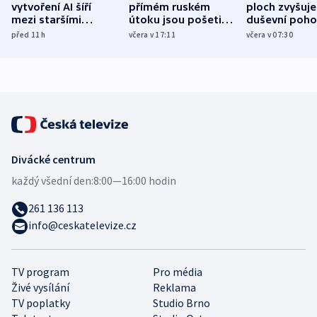
vytvoření AI šíří
přímém ruském
ploch zvyšuje
mezi staršími
útoku jsou pošetilé,
duševní poho
Poláky nebezpečné
míní estonský
ukázala
před 11
h
včera v 17:11
včera v 07:30
zdravotní rady
bezpečnostní
mezinárodní 
expert
Divácké centrum
každý všední den:
8:00—16:00 hodin
261 136 113
info@ceskatelevize.cz
TV program
Pro média
Živé vysílání
Reklama
TV poplatky
Studio Brno