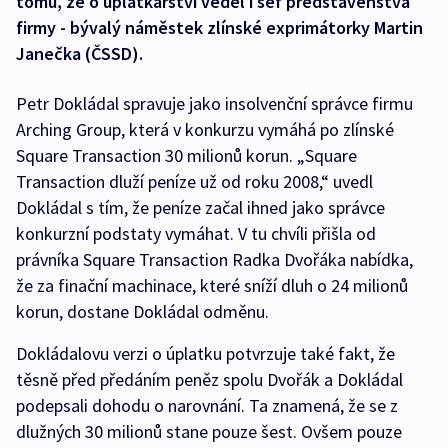
tomu, že o úplatkářství věděl i šéf představenstva
firmy - bývalý náměstek zlínské exprimátorky Martin
Janečka (ČSSD).
Petr Dokládal spravuje jako insolvenční správce firmu
Arching Group, která v konkurzu vymáhá po zlínské
Square Transaction 30 milionů korun. „Square
Transaction dluží peníze už od roku 2008,“ uvedl
Dokládal s tím, že peníze začal ihned jako správce
konkurzní podstaty vymáhat. V tu chvíli přišla od
právníka Square Transaction Radka Dvořáka nabídka,
že za finační machinace, které sníží dluh o 24 milionů
korun, dostane Dokládal odměnu.
Dokládalovu verzi o úplatku potvrzuje také fakt, že
těsně před předáním peněz spolu Dvořák a Dokládal
podepsali dohodu o narovnání. Ta znamená, že se z
dlužných 30 milionů stane pouze šest. Ovšem pouze