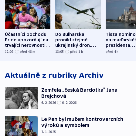
Účastníci pochodu
Do Bulharska
Tisza nomino
Pride upozorňují na
pronikl zřejmě
na maďarské
trvající nerovnosti i
ukrajinský dron,
prezidenta
společenskou
explodoval kilometr
bývalého šéf
12:02
před 46
m
13:05
před 1
h
před 4
h
atmosféru
od plynovodu
nejvyššího s
Aktuálně z rubriky
Archiv
Zemřela „česká Bardotka“ Jana
Brejchová
6. 2. 2026
6. 2. 2026
Le Pen byl mužem kontroverzních
výroků a symbolem
7. 1. 2025