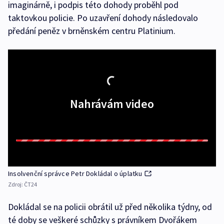
imaginárně, i podpis této dohody proběhl pod
taktovkou policie. Po uzavření dohody následovalo
předání peněz v brněnském centru Platinium.
Nahrávám video
Insolvenční správce Petr Dokládal o úplatku
Zdroj:
ČT24
Dokládal se na policii obrátil už před několika týdny, od
té doby se veškeré schůzky s právníkem Dvořákem