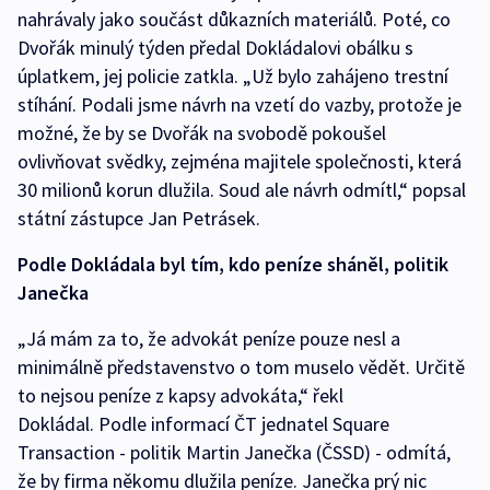
nahrávaly jako součást důkazních materiálů. Poté, co
Dvořák minulý týden předal Dokládalovi obálku s
úplatkem, jej policie zatkla. „Už bylo zahájeno trestní
stíhání. Podali jsme návrh na vzetí do vazby, protože je
možné, že by se Dvořák na svobodě pokoušel
ovlivňovat svědky, zejména majitele společnosti, která
30 milionů korun dlužila. Soud ale návrh odmítl,“ popsal
státní zástupce Jan Petrásek.
Podle Dokládala byl tím, kdo peníze sháněl, politik
Janečka
„Já mám za to, že advokát peníze pouze nesl a
minimálně představenstvo o tom muselo vědět. Určitě
to nejsou peníze z kapsy advokáta,“ řekl
Dokládal. Podle informací ČT jednatel Square
Transaction - politik Martin Janečka (ČSSD) - odmítá,
že by firma někomu dlužila peníze. Janečka prý nic