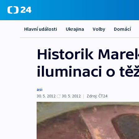
Hlavní události
Ukrajina
Volby
Domácí
Historik Mare
iluminaci o tě
asi
30. 5. 2012
30. 5. 2012
|
Zdroj:
ČT24