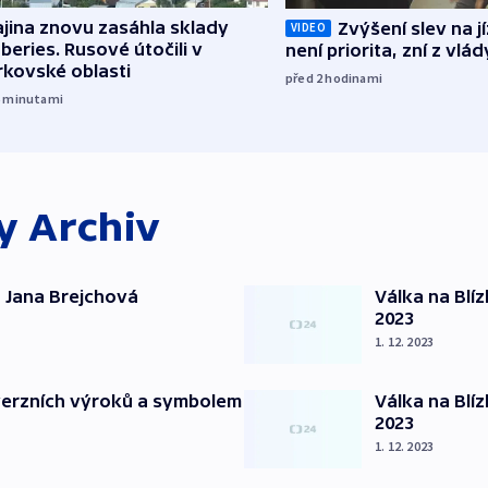
jina znovu zasáhla sklady
Zvýšení slev na 
VIDEO
beries. Rusové útočili v
není priorita, zní z vlád
rkovské oblasti
před 2
hodinami
6
minutami
ky
Archiv
 Jana Brejchová
Válka na Blí
2023
1. 12. 2023
verzních výroků a symbolem
Válka na Blí
2023
1. 12. 2023