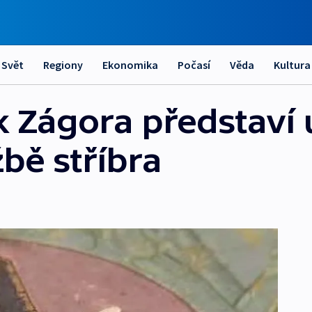
Svět
Regiony
Ekonomika
Počasí
Věda
Kultura
k Zágora představí 
žbě stříbra