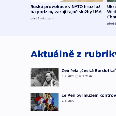
Ruská provokace v NATO hrozí už
Ukra
na podzim, varují tajné služby USA
Wild
Cha
před 3
minutami
před 
Aktuálně z rubri
Zemřela „česká Bardotka“
6. 2. 2026
6. 2. 2026
Le Pen byl mužem kontro
7. 1. 2025