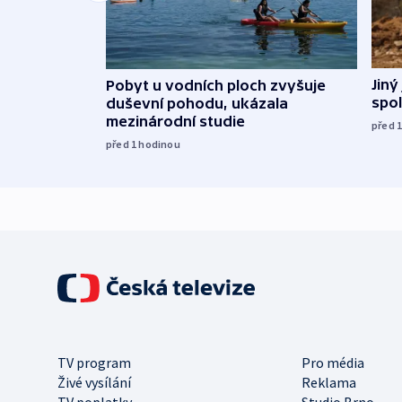
Jiný
Pobyt u vodních ploch zvyšuje
spol
duševní pohodu, ukázala
mezinárodní studie
před 
před 1
hodinou
TV program
Pro média
Živé vysílání
Reklama
TV poplatky
Studio Brno