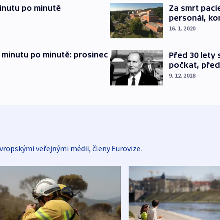
inutu po minutě
Za smrt paci
personál, kon
16. 1. 2020
 minutu po minutě: prosinec
Před 30 lety
počkat, před
9. 12. 2018
vropskými veřejnými médii, členy Eurovize.