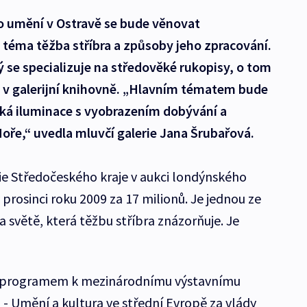
ho umění v Ostravě se bude věnovat
téma těžba stříbra a způsoby jeho zpracování.
ý se specializuje na středověké rukopisy, o tom
t v galerijní knihovně. „Hlavním tématem bude
ká iluminace s vyobrazením dobývání a
Hoře,“ uvedla mluvčí galerie Jana Šrubařová.
rie Středočeského kraje v aukci londýnského
rosinci roku 2009 za 17 milionů. Je jednou ze
 světě, která těžbu stříbra znázorňuje. Je
 programem k mezinárodnímu výstavnímu
 - Umění a kultura ve střední Evropě za vlády