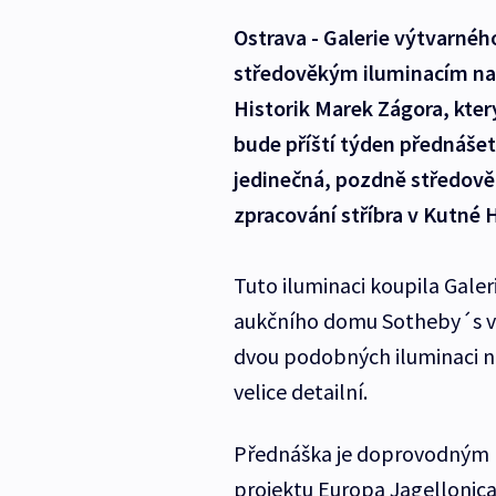
Ostrava - Galerie výtvarné
středověkým iluminacím na 
Historik Marek Zágora, kter
bude příští týden přednáše
jedinečná, pozdně středově
zpracování stříbra v Kutné 
Tuto iluminaci koupila Gale
aukčního domu Sotheby´s v p
dvou podobných iluminaci na
velice detailní.
Přednáška je doprovodným
projektu Europa Jagellonica