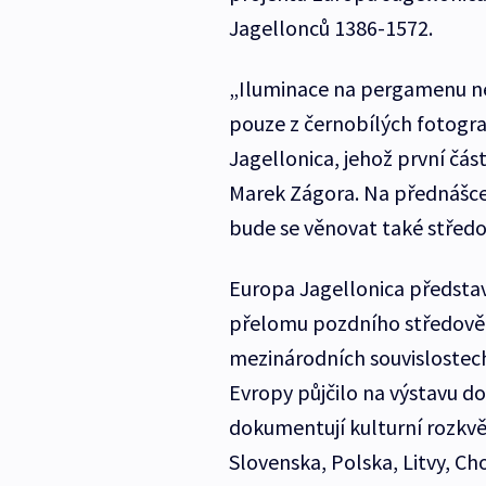
Jagellonců 1386-1572.
„Iluminace na pergamenu n
pouze z černobílých fotograf
Jagellonica, jehož první část
Marek Zágora. Na přednášce 
bude se věnovat také střed
Europa Jagellonica představ
přelomu pozdního středověk
mezinárodních souvislostech.
Evropy půjčilo na výstavu d
dokumentují kulturní rozkvět
Slovenska, Polska, Litvy, Ch