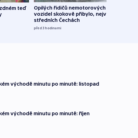
Opilých řidičů nemotorových
jízdném teď
Za ú
vozidel skokově přibylo, nejvíc ve
y
dětem
středních Čechách
milia
před 3
hodinami
před 4
zkém východě minutu po minutě: listopad
zkém východě minutu po minutě: říjen