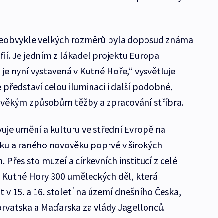
eobvykle velkých rozměrů byla doposud známa
ií. Je jedním z lákadel projektu Europa
 je nyní vystavená v Kutné Hoře,“ vysvětluje
představí celou iluminaci i další podobné,
ověkým způsobům těžby a zpracování stříbra.
uje umění a kulturu ve střední Evropě na
u a raného novověku poprvé v širokých
 Přes sto muzeí a církevních institucí z celé
o Kutné Hory 300 uměleckých děl, která
 v 15. a 16. století na území dnešního Česka,
orvatska a Maďarska za vlády Jagellonců.