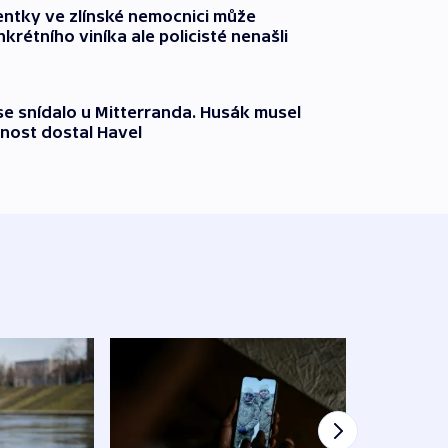
entky ve zlínské nemocnici může
krétního viníka ale policisté nenašli
 se snídalo u Mitterranda. Husák musel
nost dostal Havel