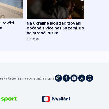
Litevští
Na Ukrajině jsou zadržováni
Španě
 o
občané z více než 50 zemí. Bojovali
dosta
na straně Ruska
4. 8. 20
5. 8. 2026
eská televize na sociálních sítích: