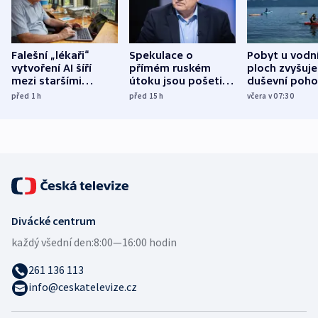
Falešní „lékaři“
Spekulace o
Pobyt u vodn
vytvoření AI šíří
přímém ruském
ploch zvyšuje
mezi staršími
útoku jsou pošetilé,
duševní poho
Poláky nebezpečné
míní estonský
ukázala
před 1
h
před 15
h
včera v 07:30
zdravotní rady
bezpečnostní
mezinárodní 
expert
Divácké centrum
každý všední den:
8:00—16:00 hodin
261 136 113
info@ceskatelevize.cz