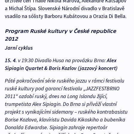
držitelé cen Thálie Nikola Márová, Alexandre Katsapov
a Michal Štípa. Slovenské Národní divadlo v Bratislavě
vsadilo na sólisty Barboru Kubátovou a Orazia Di Bella.
Program Ruské kultury v České republice
2012
Jarní cyklus
15. 4
. v 19:30 Divadlo Husa na provázku Brno:
Alex
Sipiagin Quartet & Boris Kozlov (jazzový koncert)
Páté pokračování série ruského jazzu v rámci festivalu
ruské kultury pod garancí festivalu „JAZZFESTBRNO
2011“ ozdobí ruský, dnes na Long Islandu žijící,
trumpetista Alex Sipiagin. Do Brna si přiváží vlastní
projekt s vynikajícími sidemany – ruského kontrabasistu
Borise Kozlova, klavíristu Davida Kikoskiho a bubeníka
Donalda Edwardse. Sipiagin zahraje repertoár