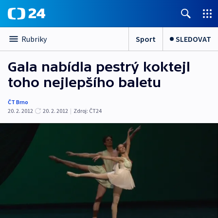
Sport
SLEDOVAT
Rubriky
Gala nabídla pestrý koktejl
toho nejlepšího baletu
ČT Brno
20. 2. 2012
20. 2. 2012
|
Zdroj:
ČT24