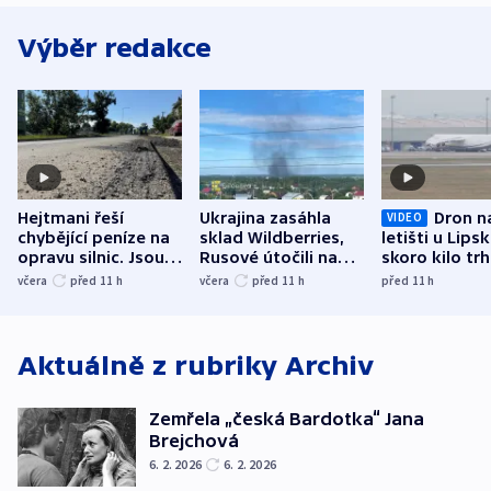
Výběr redakce
Hejtmani řeší
Ukrajina zasáhla
Dron n
VIDEO
chybějící peníze na
sklad Wildberries,
letišti u Lips
opravu silnic. Jsou
Rusové útočili na
skoro kilo trh
nenárokové, namítá
trh, hasiče či
indicie ukazuj
včera
před 11
h
včera
před 11
h
před 11
h
ministerstvo
stadion
Rusko
Aktuálně z rubriky
Archiv
Zemřela „česká Bardotka“ Jana
Brejchová
6. 2. 2026
6. 2. 2026