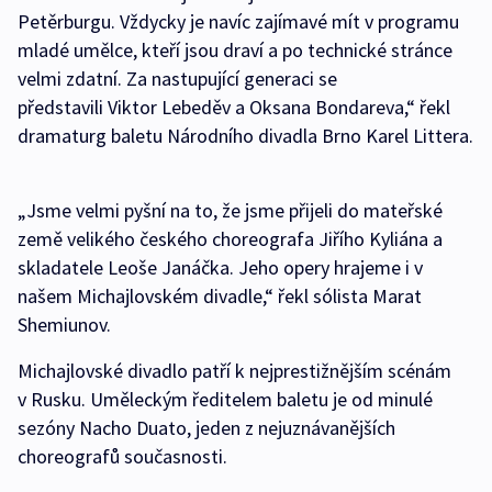
Petěrburgu. Vždycky je navíc zajímavé mít v programu
mladé umělce, kteří jsou draví a po technické stránce
velmi zdatní. Za nastupující generaci se
představili Viktor Lebeděv a Oksana Bondareva,“ řekl
dramaturg baletu Národního divadla Brno Karel Littera.
„Jsme velmi pyšní na to, že jsme přijeli do mateřské
země velikého českého choreografa Jiřího Kyliána a
skladatele Leoše Janáčka. Jeho opery hrajeme i v
našem Michajlovském divadle,“ řekl sólista Marat
Shemiunov.
Michajlovské divadlo patří k nejprestižnějším scénám
v Rusku. Uměleckým ředitelem baletu je od minulé
sezóny Nacho Duato, jeden z nejuznávanějších
choreografů současnosti.