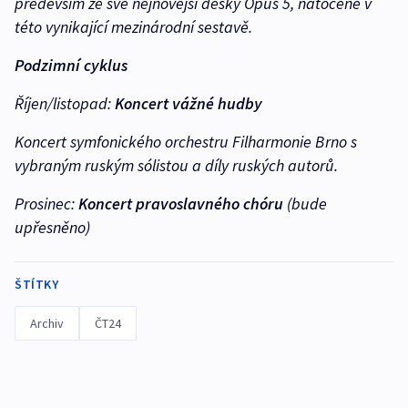
především ze své nejnovější desky Opus 5, natočené v
této vynikající mezinárodní sestavě.
Podzimní cyklus
Říjen/listopad:
Koncert vážné hudby
Koncert symfonického orchestru Filharmonie Brno s
vybraným ruským sólistou a díly ruských autorů.
Prosinec:
Koncert pravoslavného chóru
(bude
upřesněno)
ŠTÍTKY
Archiv
ČT24