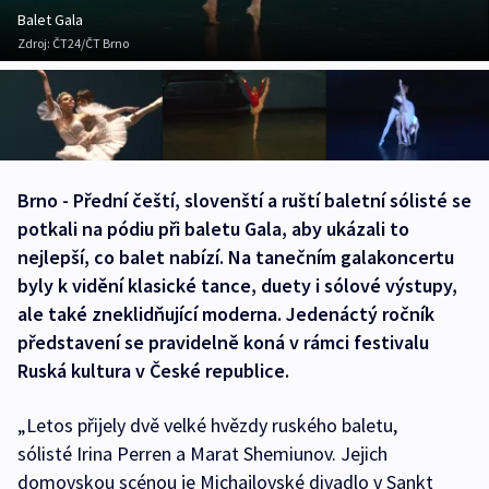
Balet Gala
Zdroj:
ČT24/ČT Brno
Brno - Přední čeští, slovenští a ruští baletní sólisté se
potkali na pódiu při baletu Gala, aby ukázali to
nejlepší, co balet nabízí. Na tanečním galakoncertu
byly k vidění klasické tance, duety i sólové výstupy,
ale také zneklidňující moderna. Jedenáctý ročník
představení se pravidelně koná v rámci festivalu
Ruská kultura v České republice.
„Letos přijely dvě velké hvězdy ruského baletu,
sólisté Irina Perren a Marat Shemiunov. Jejich
domovskou scénou je Michajlovské divadlo v Sankt