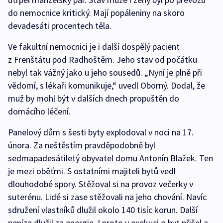
do nemocnice kritický. Mají popáleniny na skoro
devadesáti procentech těla.
Ve fakultní nemocnici je i další dospělý pacient
z Frenštátu pod Radhoštěm. Jeho stav od počátku
nebyl tak vážný jako u jeho sousedů. „Nyní je plně při
vědomí, s lékaři komunikuje,“ uvedl Oborný. Dodal, že
muž by mohl být v dalších dnech propuštěn do
domácího léčení.
Panelový dům s šesti byty explodoval v noci na 17.
února. Za neštěstím pravděpodobně byl
sedmapadesátiletý obyvatel domu Antonín Blažek. Ten
je mezi oběťmi. S ostatními majiteli bytů vedl
dlouhodobé spory. Stěžoval si na provoz večerky v
suterénu. Lidé si zase stěžovali na jeho chování. Navíc
sdružení vlastníků dlužil okolo 140 tisíc korun. Další
peníze dlužil za energie. I proto v exekuci o byt přišel a