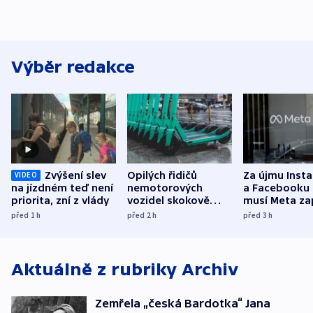
Výběr redakce
Zvýšení slev
Opilých řidičů
Za újmu Inst
VIDEO
na jízdném teď není
nemotorových
a Facebooku
priorita, zní z vlády
vozidel skokově
musí Meta zap
přibylo, nejvíc ve
půl miliardy 
před 1
h
před 2
h
před 3
h
středních Čechách
Aktuálně z rubriky
Archiv
Zemřela „česká Bardotka“ Jana