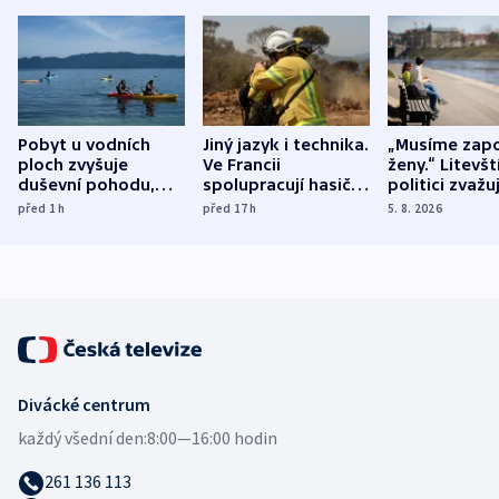
Pobyt u vodních
Jiný jazyk i technika.
„Musíme zapo
ploch zvyšuje
Ve Francii
ženy.“ Litevšt
duševní pohodu,
spolupracují hasiči z
politici zvažuj
ukázala
různých zemí
dohodu o
před 1
h
před 17
h
5. 8. 2026
mezinárodní studie
demografii
Divácké centrum
každý všední den:
8:00—16:00 hodin
261 136 113