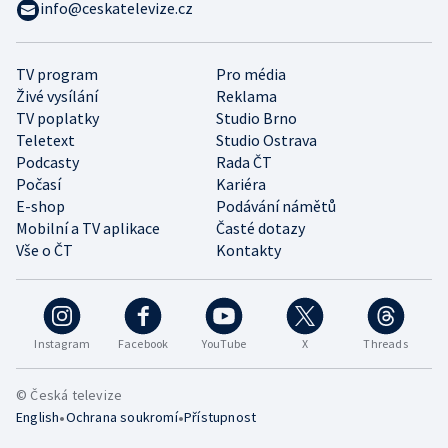
info@ceskatelevize.cz
TV program
Pro média
Živé vysílání
Reklama
TV poplatky
Studio Brno
Teletext
Studio Ostrava
Podcasty
Rada ČT
Počasí
Kariéra
E-shop
Podávání námětů
Mobilní a TV aplikace
Časté dotazy
Vše o ČT
Kontakty
Instagram
Facebook
YouTube
X
Threads
© Česká televize
•
•
English
Ochrana soukromí
Přístupnost