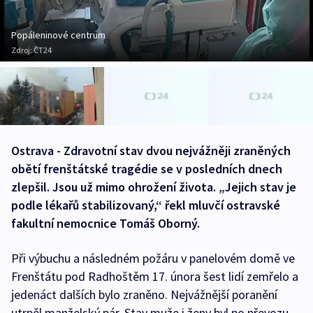
Popáleninové centrum
Zdroj:
ČT24
Ostrava - Zdravotní stav dvou nejvážněji zraněných
obětí frenštátské tragédie se v posledních dnech
zlepšil. Jsou už mimo ohrožení života. „Jejich stav je
podle lékařů stabilizovaný,“ řekl mluvčí ostravské
fakultní nemocnice Tomáš Oborný.
Při výbuchu a následném požáru v panelovém domě ve
Frenštátu pod Radhoštěm 17. února šest lidí zemřelo a
jedenáct dalších bylo zraněno. Nejvážnější poranění
utrpěl manželský pár. Stav muže i ženy byl po převozu