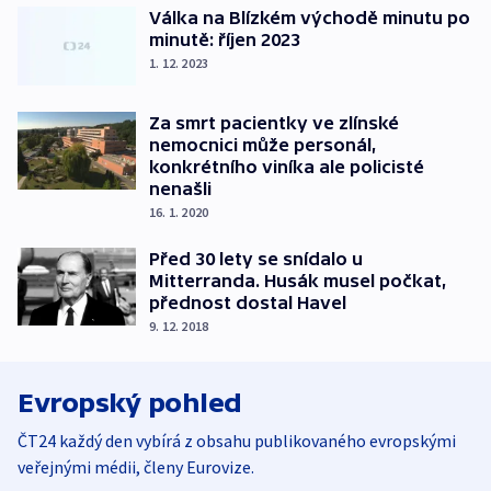
Válka na Blízkém východě minutu po
minutě: říjen 2023
1. 12. 2023
Za smrt pacientky ve zlínské
nemocnici může personál,
konkrétního viníka ale policisté
nenašli
16. 1. 2020
Před 30 lety se snídalo u
Mitterranda. Husák musel počkat,
přednost dostal Havel
9. 12. 2018
Evropský pohled
ČT24 každý den vybírá z obsahu publikovaného evropskými
veřejnými médii, členy Eurovize.