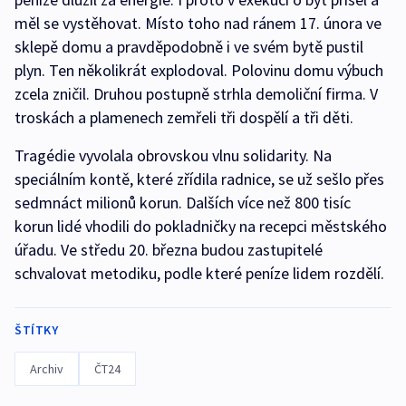
měl se vystěhovat. Místo toho nad ránem 17. února ve
sklepě domu a pravděpodobně i ve svém bytě pustil
plyn. Ten několikrát explodoval. Polovinu domu výbuch
zcela zničil. Druhou postupně strhla demoliční firma. V
troskách a plamenech zemřeli tři dospělí a tři děti.
Tragédie vyvolala obrovskou vlnu solidarity. Na
speciálním kontě, které zřídila radnice, se už sešlo přes
sedmnáct milionů korun. Dalších více než 800 tisíc
korun lidé vhodili do pokladničky na recepci městského
úřadu. Ve středu 20. března budou zastupitelé
schvalovat metodiku, podle které peníze lidem rozdělí.
ŠTÍTKY
Archiv
ČT24