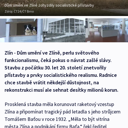
Dům umění ve Zlíně zohyzdily socialistické přístavby
Zdroj:
ČT24/ČT Brno
Zlín - Dům umění ve Zlíně, perlu světového
funkcionalismu, čeká pokus o návrat zašlé slávy.
Stavbu z počátku 30. let 20. století znetvořily
přístavby a prvky socialistického realismu. Radnice
chce stavbě vrátit někdejší důstojnost, na
rekonstrukci musí ale sehnat desítky milionů korun.
Prosklená stavba měla korunovat raketový vzestup
Zlína a připomínat tragický pád letadla s jeho strůjcem
Tomášem Baťou v roce 1932. „Měla to být vitrína
města Zlína a podnikání firmy Baťa,“ řekl ředitel