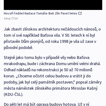
Hovoří ředitel Nadace Tomáše Bati Zlín Pavel Velev
Zdroj:
ČT24
Jak zbavit zlínskou architekturu nežádoucích nánosů, o
tom ví své například Baťova vila. V 50. letech k ní byl
přistavěn Dům pionýrů, od roku 1998 je vila už zase v
původní podobě.
Stejně jako tomu bylo v případě vily nebo Baťova
mrakodrapu, bude i záchrana Domu umění velmi drahá.
Odhad nákladů na rekonstrukci je 50 až 70 milionů
korun. „Chceme očistit celou budovu a vrátit ji do
podoby, jak byl celý památník postaven,“ popsal záměry
města náměstek zlínského primátora Miroslav Kašný
(KDU-ČSL).
Do pěti let má být oprava budovy hotova. Už v ní