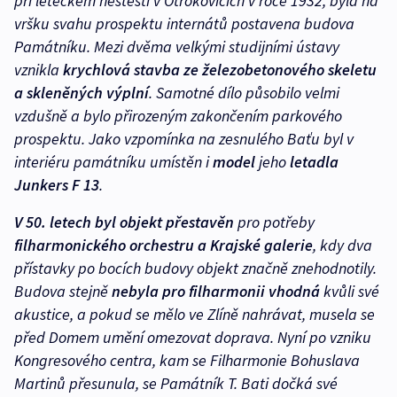
při leteckém neštěstí v Otrokovicích v roce 1932, byla na
vršku svahu prospektu internátů postavena budova
Památníku. Mezi dvěma velkými studijními ústavy
vznikla
krychlová stavba ze železobetonového skeletu
a skleněných výplní
. Samotné dílo působilo velmi
vzdušně a bylo přirozeným zakončením parkového
prospektu. Jako vzpomínka na zesnulého Baťu byl v
interiéru památníku umístěn i
model
jeho
letadla
Junkers F 13
.
V 50. letech byl objekt přestavěn
pro potřeby
filharmonického orchestru a Krajské galerie
, kdy dva
přístavky po bocích budovy objekt značně znehodnotily.
Budova stejně
nebyla pro filharmonii vhodná
kvůli své
akustice, a pokud se mělo ve Zlíně nahrávat, musela se
před Domem umění omezovat doprava. Nyní po vzniku
Kongresového centra, kam se Filharmonie Bohuslava
Martinů přesunula, se Památník T. Bati dočká své