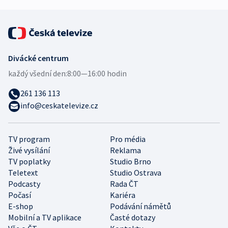
Divácké centrum
každý všední den:
8:00—16:00 hodin
261 136 113
info@ceskatelevize.cz
TV program
Pro média
Živé vysílání
Reklama
TV poplatky
Studio Brno
Teletext
Studio Ostrava
Podcasty
Rada ČT
Počasí
Kariéra
E-shop
Podávání námětů
Mobilní a TV aplikace
Časté dotazy