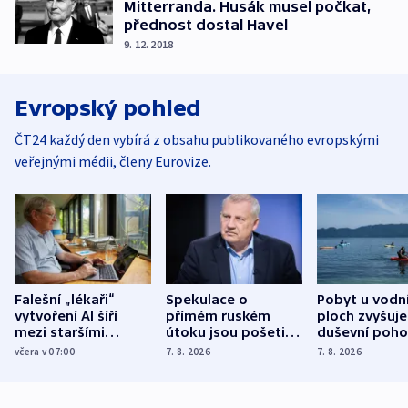
Mitterranda. Husák musel počkat,
přednost dostal Havel
9. 12. 2018
Evropský pohled
ČT24 každý den vybírá z obsahu publikovaného evropskými
veřejnými médii, členy Eurovize.
Falešní „lékaři“
Spekulace o
Pobyt u vodn
vytvoření AI šíří
přímém ruském
ploch zvyšuje
mezi staršími
útoku jsou pošetilé,
duševní poho
Poláky nebezpečné
míní estonský
ukázala
včera v 07:00
7. 8. 2026
7. 8. 2026
zdravotní rady
bezpečnostní
mezinárodní 
expert