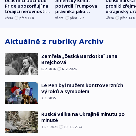
Účastníci pochodu
Americký Senát
Do Bulharska
Pride upozorňují na
potvrdil Trumpova
pronikl zřejm
trvající nerovnosti i
právníka jako
ukrajinský dr
společenskou
ministra
explodoval k
včera
před 12
h
včera
před 12
h
včera
před 13
h
atmosféru
spravedlnosti
od plynovod
Aktuálně z rubriky
Archiv
Zemřela „česká Bardotka“ Jana
Brejchová
6. 2. 2026
6. 2. 2026
Le Pen byl mužem kontroverzních
výroků a symbolem
7. 1. 2025
Ruská válka na Ukrajině minutu po
minutě
11. 5. 2023
19. 11. 2024